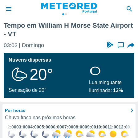
ort
Tempo em William H Morse State Airport
- VT
de
 da
03:02
Domingo
...
empo.pt) foi
or
Nuvens dispersas
is para
e as
20°
 fornecidas
 qualidade.
Lua minguante
r a este
Sensação de 20°
s das
Iluminada:
13%
opções:
ookies e
Por horas
 forma
Chuva fraca nas próximas horas
:00
02:00
03:00
04:00
05:00
06:00
07:00
08:00
09:00
10:00
11:00
12:00
13:
e digital
da,