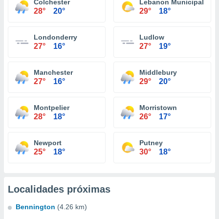
Colchester
Lebanon Municipal Airp
28°
20°
29°
18°
Londonderry
Ludlow
27°
16°
27°
19°
Manchester
Middlebury
27°
16°
29°
20°
Montpelier
Morristown
28°
18°
26°
17°
Newport
Putney
25°
18°
30°
18°
Localidades próximas
Bennington
(4.26 km)