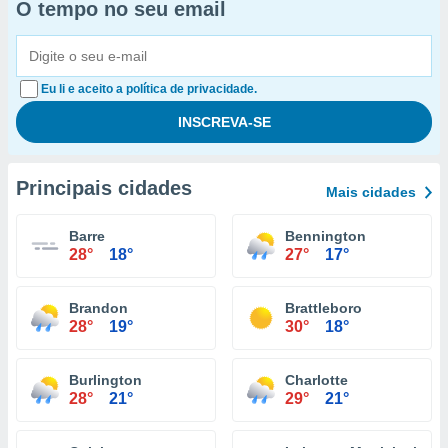
O tempo no seu email
Eu li e aceito a política de privacidade.
Principais cidades
Mais cidades
Barre
Bennington
28°
18°
27°
17°
Brandon
Brattleboro
28°
19°
30°
18°
Burlington
Charlotte
28°
21°
29°
21°