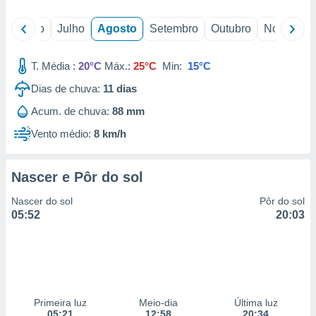
conteúdos.
o
Junho
Julho
Agosto
Setembro
Outubro
Novembro
ção
ão através
T. Média :
20°C
Máx.:
25°C
Min:
15°C
de
Dias de chuva:
11
dias
,
 e
Acum. de chuva:
88 mm
dos,
Vento médio:
8 km/h
publicidade
s, estudos
a e
Nascer e Pôr do sol
mento de
Nascer do sol
Pôr do sol
05:52
20:03
ossos 1199
eiros
Primeira luz
Meio-dia
Última luz
05:21
12:58
20:34