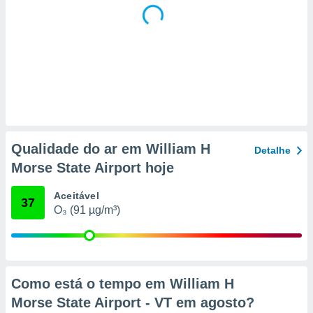
 para
a, utilizar
selecionar
a, criar
personalizar
tilizar
selecionar
dos, medir
Qualidade do ar em William H
Detalhe
nho da
Morse State Airport hoje
, medir o
o dos
Aceitável
37
r os
O₃ (91 µg/m³)
ravés de
s ou
s de dados
es fontes,
 e melhorar
Como está o tempo em William H
ilizar dados
Morse State Airport - VT em
agosto
?
ara