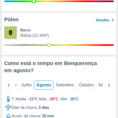
conteúdos.
ção
Pólen
Detalhe
ão através
de
Baixo
,
Relva (11 #/m³)
 e
dos,
publicidade
s, estudos
Como está o tempo em Benquerença
a e
mento de
em
agosto
?
ossos 1199
o
Junho
Julho
Agosto
Setembro
Outubro
Novembro
eiros
T. Média :
23°C
Máx.:
29°C
Min:
16°C
Dias de chuva:
3
dias
Acum. de chuva:
15 mm