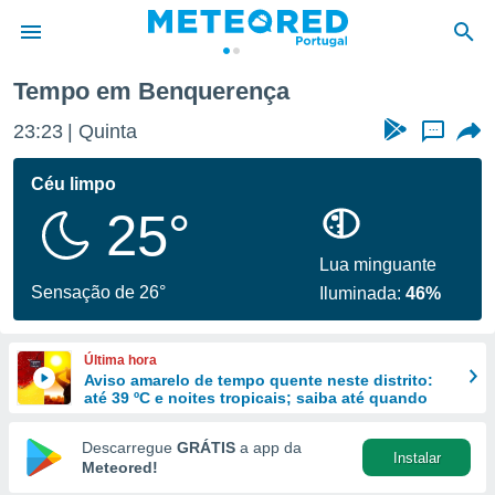
Tempo em Benquerença
de
23:23
Quinta
...
 da
empo.pt) foi
Céu limpo
or
25°
is para
e as
 fornecidas
Lua minguante
 qualidade.
Sensação de 26°
Iluminada:
46%
r a este
s das
opções:
Última hora
Aviso amarelo de tempo quente neste distrito:
ookies e
até 39 ºC e noites tropicais; saiba até quando
 forma
Descarregue
GRÁTIS
a app da
Instalar
e digital
Meteored!
da,