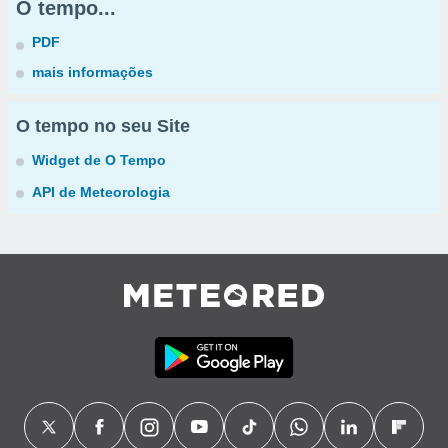
O tempo...
PDF
mais informações
O tempo no seu Site
Widget de O Tempo
API de Meteorologia