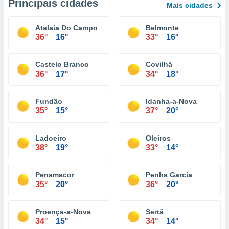
Principais cidades
Mais cidades
Atalaia Do Campo
Belmonte
36°
16°
33°
16°
Castelo Branco
Covilhã
36°
17°
34°
18°
Fundão
Idanha-a-Nova
35°
15°
37°
20°
Ladoeiro
Oleiros
38°
19°
33°
14°
Penamacor
Penha Garcia
35°
20°
36°
20°
Proença-a-Nova
Sertã
34°
15°
34°
14°