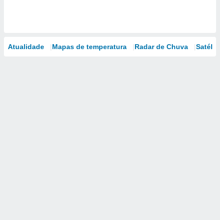
Atualidade
Mapas de temperatura
Radar de Chuva
Satélit