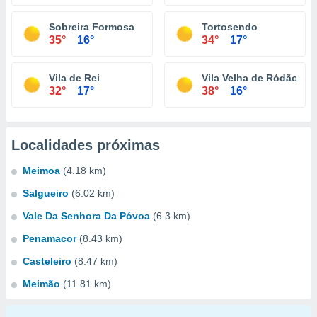
Sobreira Formosa
Tortosendo
35°
16°
34°
17°
Vila de Rei
Vila Velha de Ródão
32°
17°
38°
16°
Localidades próximas
Meimoa
(4.18 km)
Salgueiro
(6.02 km)
Vale Da Senhora Da Póvoa
(6.3 km)
Penamacor
(8.43 km)
Casteleiro
(8.47 km)
Meimão
(11.81 km)