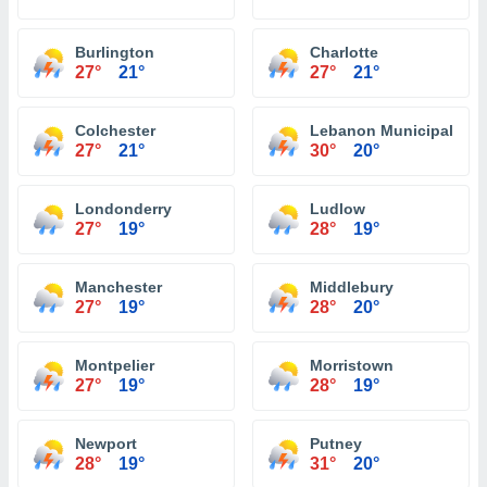
Burlington
Charlotte
27°
21°
27°
21°
Colchester
Lebanon Municipal Airp
27°
21°
30°
20°
Londonderry
Ludlow
27°
19°
28°
19°
Manchester
Middlebury
27°
19°
28°
20°
Montpelier
Morristown
27°
19°
28°
19°
Newport
Putney
28°
19°
31°
20°