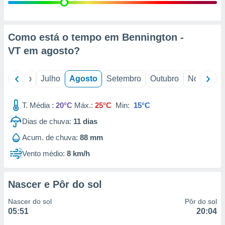
conteúdos.
ção
Como está o tempo em Bennington -
ão através
VT em
agosto
?
de
,
 e
o
Junho
Julho
Agosto
Setembro
Outubro
Novembro
dos,
publicidade
T. Média :
20°C
Máx.:
25°C
Min:
15°C
s, estudos
Dias de chuva:
11
dias
a e
mento de
Acum. de chuva:
88 mm
Vento médio:
8 km/h
ossos 1199
eiros
Nascer e Pôr do sol
Nascer do sol
Pôr do sol
05:51
20:04