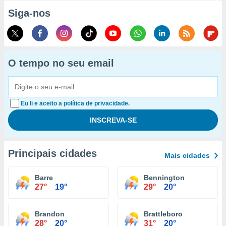
Siga-nos
O tempo no seu email
Eu li e aceito a política de privacidade.
Principais cidades
Mais cidades
Barre
Bennington
27°
19°
29°
20°
Brandon
Brattleboro
28°
20°
31°
20°