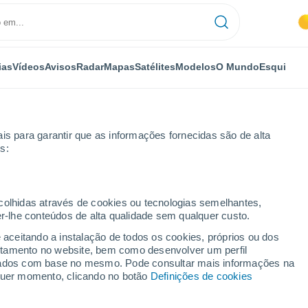
ias
Vídeos
Avisos
Radar
Mapas
Satélites
Modelos
O Mundo
Esqui
is para garantir que as informações fornecidas são de alta
s:
lia
ecolhidas através de cookies ou tecnologias semelhantes,
er-lhe conteúdos de alta qualidade sem qualquer custo.
e aceitando a instalação de todos os cookies, próprios ou dos
rtamento no website, bem como desenvolver um perfil
...
lizados com base no mesmo. Pode consultar mais informações na
lquer momento, clicando no botão
Definições de cookies
Por horas
Céu limpo nas próximas horas