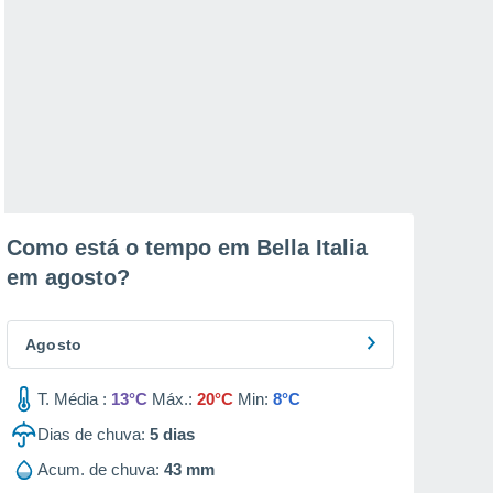
Como está o tempo em Bella Italia
em
agosto
?
Agosto
T. Média :
13°C
Máx.:
20°C
Min:
8°C
Dias de chuva:
5
dias
Acum. de chuva:
43 mm