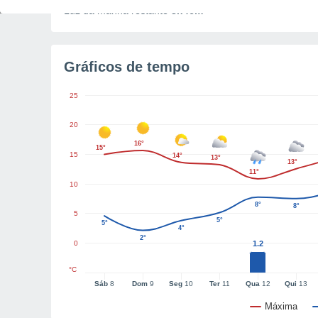
Luz da manhã restante
8h46m
Gráficos de tempo
25
20
16°
15°
15
14°
13°
13°
11°
10
8°
8°
5
5°
5°
4°
2°
0
1.2
°C
Sáb
8
Dom
9
Seg
10
Ter
11
Qua
12
Qui
13
Máxima