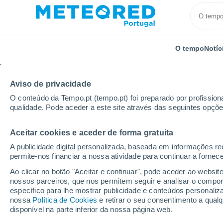
O tempo
Notíc
Aviso de privacidade
O conteúdo da Tempo.pt (tempo.pt) foi preparado por profissiona
qualidade. Pode aceder a este site através das seguintes opçõe
Aceitar cookies e aceder de forma gratuita
Início
Argentina
Província de Santa Fé
Bella Ita
A publicidade digital personalizada, baseada em informações r
permite-nos financiar a nossa atividade para continuar a fornec
Tempo em Bella Italia
Ao clicar no botão "Aceitar e continuar", pode aceder ao websit
nossos parceiros, que nos permitem seguir e analisar o compo
10:14
Sábado
específico para lhe mostrar publicidade e conteúdos persona
nossa
Política de Cookies
e retirar o seu consentimento a qua
disponível na parte inferior da nossa página web.
Limpo