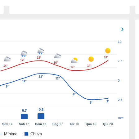
10
18°
18°
17°
7.5
16°
14°
14°
14°
13°
12°
5
11°
9°
6°
2.5
3°
3°
0.8
0.7
mm
Sex
14
Sáb
15
Dom
16
Seg
17
Ter
18
Qua
19
Qui
20
Mínima
Chuva