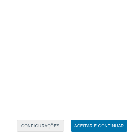
Calendário Lunar
Seg
Ter
Qua
Qui
Sex
Sáb
Domo
8
9
10
11
12
13
14
15
16
17
18
19
20
21
CONFIGURAÇÕES
ACEITAR E CONTINUAR