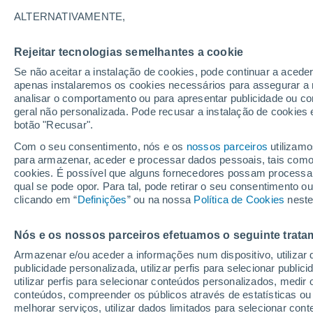
10°
ALTERNATIVAMENTE,
Rejeitar tecnologias semelhantes a cookie
Sul
Se não aceitar a instalação de cookies, pode continuar a acede
Sensação de 10°
21
-
38 km
apenas instalaremos os cookies necessários para assegurar a 
analisar o comportamento ou para apresentar publicidade ou co
geral não personalizada. Pode recusar a instalação de cookies 
botão "Recusar".
Última hora
40 ºC à vista em Portugal na próxima semana
Com o seu consentimento, nós e os
nossos parceiros
utilizamo
calor intensifica a partir de quarta, 12 de ago
para armazenar, aceder e processar dados pessoais, tais como a
cookies. É possível que alguns fornecedores possam processa
O Tempo 1 - 7 Dias
Atualidade
Mapas de temperat
qual se pode opor. Para tal, pode retirar o seu consentimento 
clicando em “
Definições
” ou na nossa
Política de Cookies
neste
Nós e os nossos parceiros efetuamos o seguinte trata
Amanhã
Segunda
Hoje
Armazenar e/ou aceder a informações num dispositivo, utilizar da
9 Ago.
10 Ago.
8 Ago.
publicidade personalizada, utilizar perfis para selecionar public
utilizar perfis para selecionar conteúdos personalizados, med
conteúdos, compreender os públicos através de estatísticas ou
melhorar serviços, utilizar dados limitados para selecionar cont