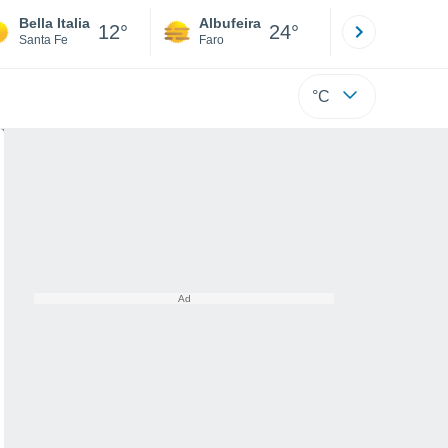
Bella Italia
Albufeira
Lisboa
12°
24°
Santa Fe
Faro
Lisboa
°C