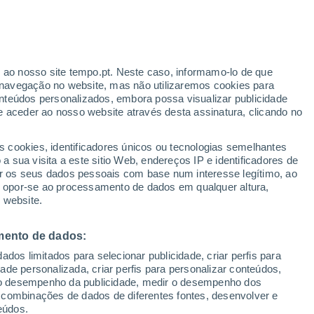
r ao nosso site tempo.pt. Neste caso, informamo-lo de que
/h
navegação no website, mas não utilizaremos cookies para
nteúdos personalizados, embora possa visualizar publicidade
e aceder ao nosso website através desta assinatura, clicando no
:
s cookies, identificadores únicos ou tecnologias semelhantes
sto
 sua visita a este sitio Web, endereços IP e identificadores de
r os seus dados pessoais com base num interesse legítimo, ao
ura
Radar de Chuva
Satélites
Modelos
ou opor-se ao processamento de dados em qualquer altura,
 website.
mento de dados:
Terça
Quarta
Quinta
Sexta
dos limitados para selecionar publicidade, criar perfis para
11 Ago.
12 Ago.
13 Ago.
14 Ago.
idade personalizada, criar perfis para personalizar conteúdos,
ir o desempenho da publicidade, medir o desempenho dos
 combinações de dados de diferentes fontes, desenvolver e
eúdos.
80%