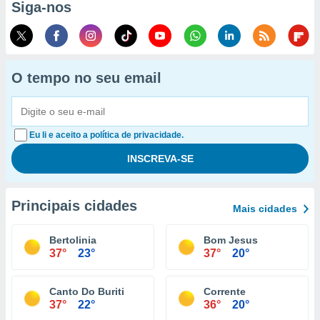
Siga-nos
O tempo no seu email
Eu li e aceito a política de privacidade.
Principais cidades
Mais cidades
Bertolinia
Bom Jesus
37°
23°
37°
20°
Canto Do Buriti
Corrente
37°
22°
36°
20°