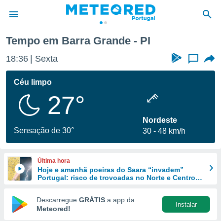
Tempo em Barra Grande - PI
de
18:36
Sexta
...
 da
empo.pt) foi
Céu limpo
or
27°
is para
e as
 fornecidas
Nordeste
 qualidade.
Sensação de 30°
30
48 km/h
r a este
s das
opções:
Última hora
Hoje e amanhã poeiras do Saara “invadem”
ookies e
Portugal: risco de trovoadas no Norte e Centro
 forma
aumenta
Descarregue
GRÁTIS
a app da
Instalar
e digital
Meteored!
da,