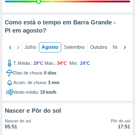
conteúdos.
ção
Como está o tempo em Barra Grande -
ão através
PI em
agosto
?
de
,
 e
o
Junho
Julho
Agosto
Setembro
Outubro
Novembro
dos,
publicidade
T. Média :
29°C
Máx.:
34°C
Min:
24°C
s, estudos
Dias de chuva:
0
dias
a e
mento de
Acum. de chuva:
3 mm
Vento médio:
19 km/h
ossos 1199
eiros
Nascer e Pôr do sol
Nascer do sol
Pôr do sol
05:51
17:51