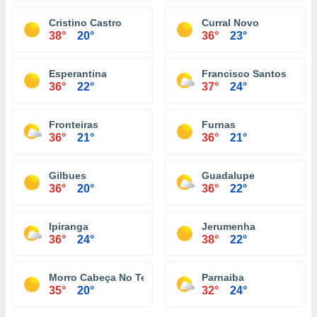
Cristino Castro
Curral Novo
38°
20°
36°
23°
Esperantina
Francisco Santos
36°
22°
37°
24°
Fronteiras
Furnas
36°
21°
36°
21°
Gilbues
Guadalupe
36°
20°
36°
22°
Ipiranga
Jerumenha
36°
24°
38°
22°
Morro Cabeça No Tempo
Parnaiba
35°
20°
32°
24°