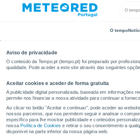
O tempo
Notíc
Aviso de privacidade
O conteúdo da Tempo.pt (tempo.pt) foi preparado por profissiona
qualidade. Pode aceder a este site através das seguintes opçõe
Aceitar cookies e aceder de forma gratuita
Início
Rússia
Oblast de Kursk
Baranovo
A publicidade digital personalizada, baseada em informações r
permite-nos financiar a nossa atividade para continuar a fornec
Tempo em Baranovo
Ao clicar no botão "Aceitar e continuar", pode aceder ao websit
nossos parceiros, que nos permitem seguir e analisar o compo
09:40
Sexta
específico para lhe mostrar publicidade e conteúdos persona
nossa
Política de Cookies
e retirar o seu consentimento a qua
disponível na parte inferior da nossa página web.
Limpo