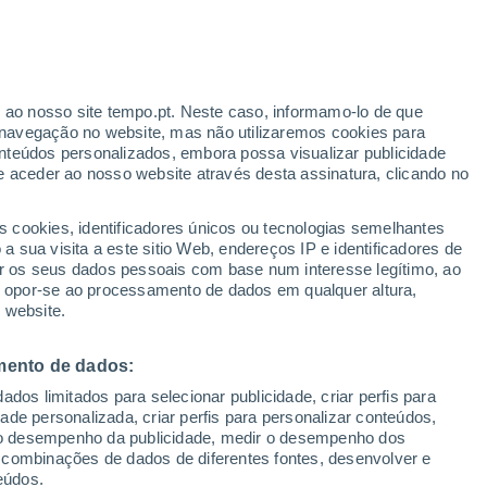
erado
r ao nosso site tempo.pt. Neste caso, informamo-lo de que
navegação no website, mas não utilizaremos cookies para
nteúdos personalizados, embora possa visualizar publicidade
e aceder ao nosso website através desta assinatura, clicando no
 até
s cookies, identificadores únicos ou tecnologias semelhantes
 sua visita a este sitio Web, endereços IP e identificadores de
r os seus dados pessoais com base num interesse legítimo, ao
ura
Radar de Chuva
Satélites
Modelos
ou opor-se ao processamento de dados em qualquer altura,
 website.
mento de dados:
egunda
Terça
Quarta
Quinta
dos limitados para selecionar publicidade, criar perfis para
10 Ago.
11 Ago.
12 Ago.
13 Ago.
idade personalizada, criar perfis para personalizar conteúdos,
ir o desempenho da publicidade, medir o desempenho dos
 combinações de dados de diferentes fontes, desenvolver e
eúdos.