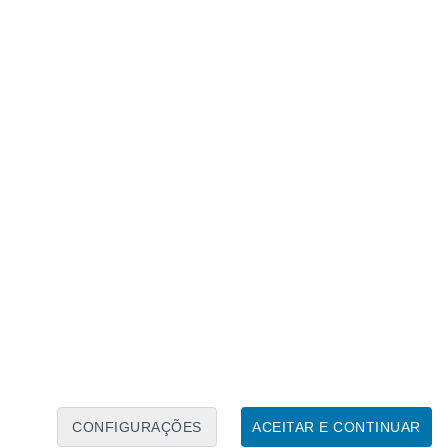
Calendário Lunar
Seg
Ter
Qua
Qui
Sex
Sáb
Domo
7
8
9
10
11
12
13
14
15
16
17
18
19
20
CONFIGURAÇÕES
ACEITAR E CONTINUAR