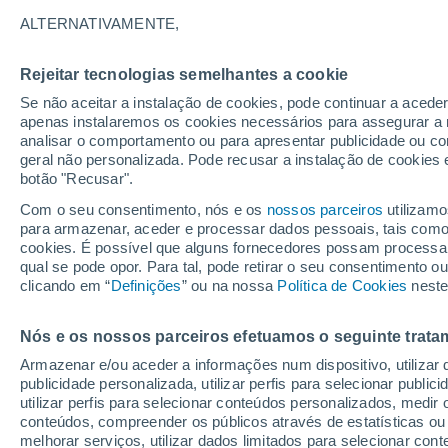
30°
ALTERNATIVAMENTE,
Rejeitar tecnologias semelhantes a cookie
UV
4 Mod
Se não aceitar a instalação de cookies, pode continuar a acede
Sensação de 31°
FPS
6-10
apenas instalaremos os cookies necessários para assegurar a 
analisar o comportamento ou para apresentar publicidade ou co
geral não personalizada. Pode recusar a instalação de cookies 
botão "Recusar".
Última hora
Aviso amarelo de tempo quente neste distrito:
Com o seu consentimento, nós e os
nossos parceiros
utilizamo
39 ºC e noites tropicais; saiba até quando
para armazenar, aceder e processar dados pessoais, tais como a
cookies. É possível que alguns fornecedores possam processa
O Tempo 1 - 7 Dias
Atualidade
Mapas de temperat
qual se pode opor. Para tal, pode retirar o seu consentimento 
clicando em “
Definições
” ou na nossa
Política de Cookies
neste
Nós e os nossos parceiros efetuamos o seguinte trata
Amanhã
Domingo
S
Hoje
Armazenar e/ou aceder a informações num dispositivo, utilizar da
8 Ago.
9 Ago.
7 Ago.
publicidade personalizada, utilizar perfis para selecionar public
utilizar perfis para selecionar conteúdos personalizados, med
conteúdos, compreender os públicos através de estatísticas ou
melhorar serviços, utilizar dados limitados para selecionar cont
80%