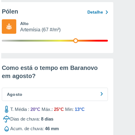
Pólen
Detalhe
Alto
Artemísia (67 #/m³)
Como está o tempo em Baranovo
em
agosto
?
Agosto
T. Média :
20°C
Máx.:
25°C
Min:
13°C
Dias de chuva:
8
dias
Acum. de chuva:
46 mm