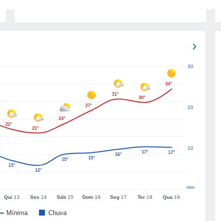
30
34°
31°
30°
27°
20
24°
22°
21°
10
17°
17°
16°
15°
15°
13°
12°
mm
Qui
13
Sex
14
Sáb
15
Dom
16
Seg
17
Ter
18
Qua
19
Mínima
Chuva