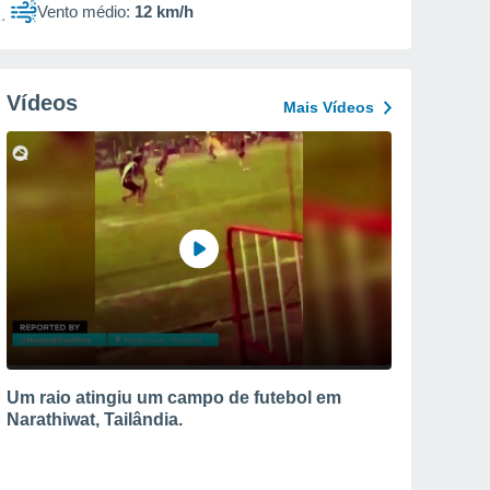
Vento médio:
12 km/h
Vídeos
Mais Vídeos
Um raio atingiu um campo de futebol em
Narathiwat, Tailândia.