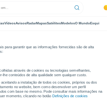
ias
Vídeos
Avisos
Radar
Mapas
Satélites
Modelos
O Mundo
Esqui
is para garantir que as informações fornecidas são de alta
s:
ecolhidas através de cookies ou tecnologias semelhantes,
er-lhe conteúdos de alta qualidade sem qualquer custo.
e aceitando a instalação de todos os cookies, próprios ou dos
rtamento no website, bem como desenvolver um perfil
...
lizados com base no mesmo. Pode consultar mais informações na
lquer momento, clicando no botão
Definições de cookies
Por horas
Céu limpo nas próximas horas