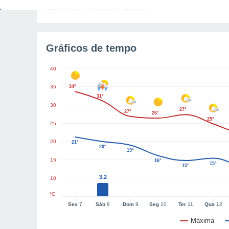
Luz da manhã restante
11h5m
Gráficos de tempo
40
35
34°
31°
30
27°
27°
26°
25°
25
20
21°
20°
19°
15
16°
15°
15°
3.2
10
°C
Sex
7
Sáb
8
Dom
9
Seg
10
Ter
11
Qua
12
Máxima