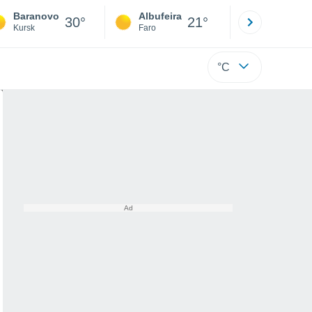
Baranovo
Albufeira
Lisboa
30°
21°
Kursk
Faro
Lisboa
°C