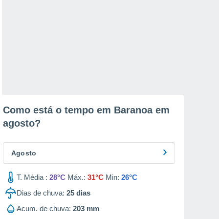
Como está o tempo em Baranoa em
agosto
?
Agosto
T. Média :
28°C
Máx.:
31°C
Min:
26°C
Dias de chuva:
25
dias
Acum. de chuva:
203 mm