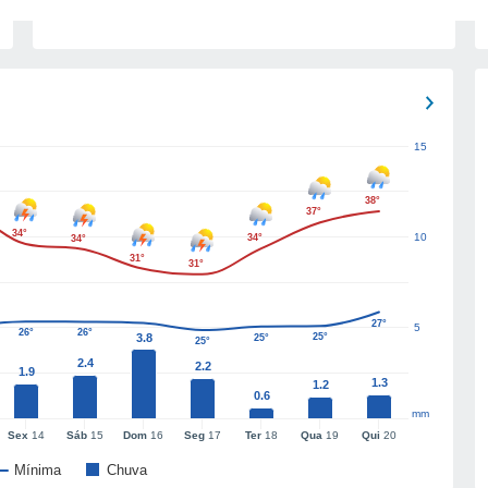
15
38°
37°
34°
10
34°
34°
31°
31°
27°
5
26°
26°
3.8
25°
25°
25°
2.4
2.2
1.9
1.3
1.2
0.6
mm
Sex
14
Sáb
15
Dom
16
Seg
17
Ter
18
Qua
19
Qui
20
Mínima
Chuva