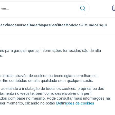
ias
Vídeos
Avisos
Radar
Mapas
Satélites
Modelos
O Mundo
Esqui
is para garantir que as informações fornecidas são de alta
s:
ecolhidas através de cookies ou tecnologias semelhantes,
er-lhe conteúdos de alta qualidade sem qualquer custo.
e aceitando a instalação de todos os cookies, próprios ou dos
rtamento no website, bem como desenvolver um perfil
...
lizados com base no mesmo. Pode consultar mais informações na
lquer momento, clicando no botão
Definições de cookies
Por horas
Intervalos nublados nas
próximas horas