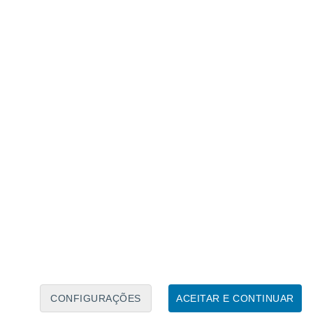
Calendário Lunar
Seg
Ter
Qua
Qui
Sex
Sáb
Domo
8
9
10
11
12
13
14
15
16
17
18
19
20
21
CONFIGURAÇÕES
ACEITAR E CONTINUAR