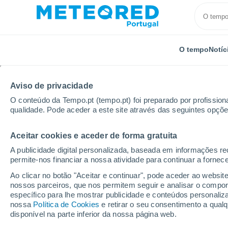
O tempo
Notíc
Aviso de privacidade
O conteúdo da Tempo.pt (tempo.pt) foi preparado por profissiona
qualidade. Pode aceder a este site através das seguintes opçõe
Aceitar cookies e aceder de forma gratuita
Início
Colômbia
Atlántico
Baranoa
A publicidade digital personalizada, baseada em informações r
permite-nos financiar a nossa atividade para continuar a fornec
Tempo em Baranoa
Ao clicar no botão "Aceitar e continuar", pode aceder ao websit
nossos parceiros, que nos permitem seguir e analisar o compo
02:08
Sábado
específico para lhe mostrar publicidade e conteúdos persona
nossa
Política de Cookies
e retirar o seu consentimento a qua
disponível na parte inferior da nossa página web.
Nuvens dispersas