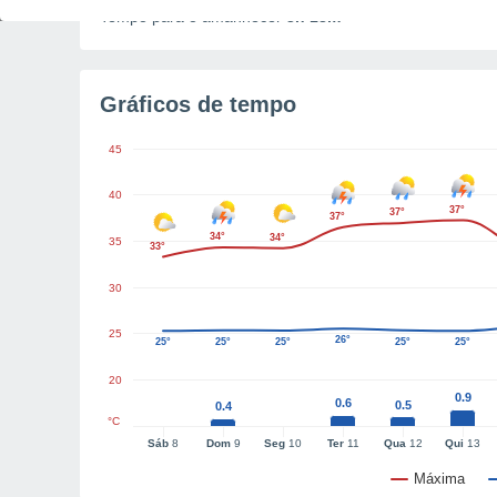
Tempo para o amanhecer
3h 18m
Gráficos de tempo
45
40
37°
37°
37°
34°
34°
35
33°
30
25
26°
25°
25°
25°
25°
25°
20
0.9
0.6
0.5
0.4
°C
Sáb
8
Dom
9
Seg
10
Ter
11
Qua
12
Qui
13
Máxima