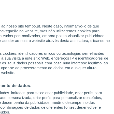
ante
r ao nosso site tempo.pt. Neste caso, informamo-lo de que
:
21%
navegação no website, mas não utilizaremos cookies para
nteúdos personalizados, embora possa visualizar publicidade
e aceder ao nosso website através desta assinatura, clicando no
s cookies, identificadores únicos ou tecnologias semelhantes
o
 sua visita a este sitio Web, endereços IP e identificadores de
r os seus dados pessoais com base num interesse legítimo, ao
Radar de Chuva
Satélites
Modelos
ou opor-se ao processamento de dados em qualquer altura,
 website.
mento de dados:
Terça
Quarta
Quinta
Sexta
dos limitados para selecionar publicidade, criar perfis para
11 Ago.
12 Ago.
13 Ago.
14 Ago.
idade personalizada, criar perfis para personalizar conteúdos,
ir o desempenho da publicidade, medir o desempenho dos
 combinações de dados de diferentes fontes, desenvolver e
eúdos.
60%
80%
80%
80%