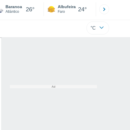
Baranoa
Albufeira
Lisboa
26°
24°
Atlántico
Faro
Lisboa
°C