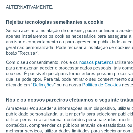
26°
ALTERNATIVAMENTE,
Rejeitar tecnologias semelhantes a cookie
Lua mingu
Se não aceitar a instalação de cookies, pode continuar a acede
Iluminada
Sensação de 29°
apenas instalaremos os cookies necessários para assegurar a 
analisar o comportamento ou para apresentar publicidade ou co
geral não personalizada. Pode recusar a instalação de cookies 
botão "Recusar".
Última hora
Hoje e amanhã poeiras do Saara “invadem”
Com o seu consentimento, nós e os
nossos parceiros
utilizamo
Portugal: risco de trovoadas no Norte e Centr
para armazenar, aceder e processar dados pessoais, tais como a
aumenta
cookies. É possível que alguns fornecedores possam processa
O Tempo 1 - 7 Dias
Atualidade
Mapas de nuvens
qual se pode opor. Para tal, pode retirar o seu consentimento 
clicando em “
Definições
” ou na nossa
Política de Cookies
neste
Nós e os nossos parceiros efetuamos o seguinte trata
Amanhã
Segunda
Hoje
Armazenar e/ou aceder a informações num dispositivo, utilizar da
9 Ago.
10 Ago.
8 Ago.
publicidade personalizada, utilizar perfis para selecionar public
utilizar perfis para selecionar conteúdos personalizados, med
conteúdos, compreender os públicos através de estatísticas ou
melhorar serviços, utilizar dados limitados para selecionar cont
50%