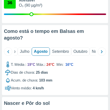
Aceitável
conteúdos.
36
O₃ (90 µg/m³)
ção
ão através
de
Como está o tempo em Balsas em
,
 e
agosto
?
dos,
publicidade
o
Junho
Julho
Agosto
Setembro
Outubro
Novembro
s, estudos
a e
mento de
T. Média :
19°C
Máx.:
24°C
Min:
16°C
Dias de chuva:
25
dias
ossos 1199
Acum. de chuva:
103 mm
eiros
Vento médio:
4 km/h
Nascer e Pôr do sol