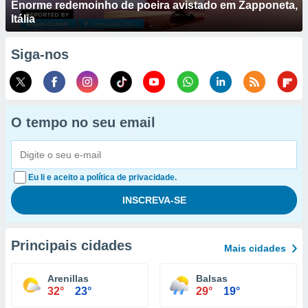
Enorme redemoinho de poeira avistado em Zapponeta,
Itália
Siga-nos
O tempo no seu email
Eu li e aceito a política de privacidade.
Principais cidades
Mais cidades
Arenillas
Balsas
32°
23°
29°
19°