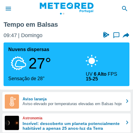
Tempo em Balsas
de
09:47
Domingo
...
 da
empo.pt) foi
Nuvens dispersas
or
27°
is para
e as
 fornecidas
UV
6 Alto
FPS
 qualidade.
Sensação de 28°
15-25
r a este
s das
opções:
Aviso laranja
Aviso elevado por temperaturas elevadas em Balsas hoje
ookies e
 forma
Astronomia
e digital
Incrível: descoberto um planeta potencialmente
habitável a apenas 25 anos-luz da Terra
da,