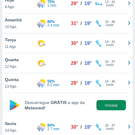
70%
para lhe
13
-
41
29°
/
19°
1 mm
km/h
9 Ago.
licidade e
ados com
Amanhã
80%
15
-
46
31°
/
19°
esmo. Pode
2.4 mm
km/h
10 Ago.
ais
s na nossa
Terça
14
-
41
 Cookies
e
30°
/
19°
km/h
11 Ago.
u
nto a
omento,
Quarta
16
-
47
29°
/
18°
 botão
km/h
12 Ago.
de cookies
na parte
Quinta
50%
15
-
45
nossa
28°
/
18°
0.2 mm
km/h
13 Ago.
.
IVAMENTE,
Descarregue
GRÁTIS
a app da
Instalar
Meteored!
as
tes a
Sexta
90%
15
-
47
30°
/
19°
2.7 mm
km/h
14 Ago.