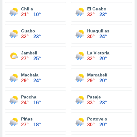
Chilla
El Guabo
21°
10°
32°
23°
Guabo
Huaquillas
32°
23°
30°
24°
Jambeli
La Victoria
27°
25°
32°
20°
Machala
Marcabelí
29°
24°
29°
20°
Paccha
Pasaje
24°
16°
33°
23°
Piñas
Portovelo
27°
18°
30°
20°