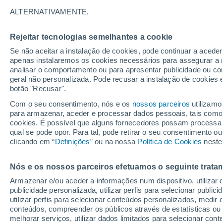
24°
ALTERNATIVAMENTE,
Rejeitar tecnologias semelhantes a cookie
Lua mingu
Se não aceitar a instalação de cookies, pode continuar a acede
Iluminada
Sensação de 25°
apenas instalaremos os cookies necessários para assegurar a 
analisar o comportamento ou para apresentar publicidade ou co
geral não personalizada. Pode recusar a instalação de cookies 
botão "Recusar".
Última hora
Hoje e amanhã poeiras do Saara “invadem”
Com o seu consentimento, nós e os
nossos parceiros
utilizamo
Portugal: risco de trovoadas no Norte e Centr
para armazenar, aceder e processar dados pessoais, tais como a
aumenta
cookies. É possível que alguns fornecedores possam processa
O Tempo 1 - 7 Dias
Atualidade
Mapas de nuvens
qual se pode opor. Para tal, pode retirar o seu consentimento 
clicando em “
Definições
” ou na nossa
Política de Cookies
neste
Nós e os nossos parceiros efetuamos o seguinte trata
Domingo
Segunda
Sábado
Armazenar e/ou aceder a informações num dispositivo, utilizar da
16 Ago.
17 Ago.
15 Ago.
publicidade personalizada, utilizar perfis para selecionar public
utilizar perfis para selecionar conteúdos personalizados, med
conteúdos, compreender os públicos através de estatísticas ou
melhorar serviços, utilizar dados limitados para selecionar cont