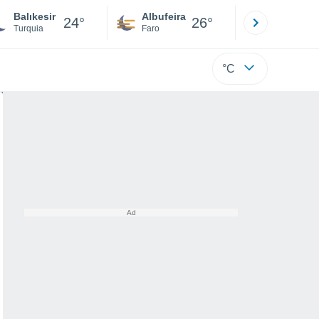
Balıkesir
Albufeira
Lisboa
24°
26°
Turquia
Faro
Lisboa
°C