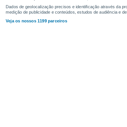
Dados de geolocalização precisos e identificação através da pr
30°
/
20°
31°
/
19°
31°
/
20°
medição de publicidade e conteúdos, estudos de audiência e d
Veja os nossos 1199 parceiros
25
-
56
km/h
22
-
51
km/h
16
25
-
56
km/h
Sábado, 15 de agosto
Céu limpo
21°
03:00
Sensação T.
21°
Limpo
21°
06:00
Sensação T.
21°
Limpo
23°
09:00
Sensação T.
25°
Limpo
27°
12:00
Sensação T.
27°