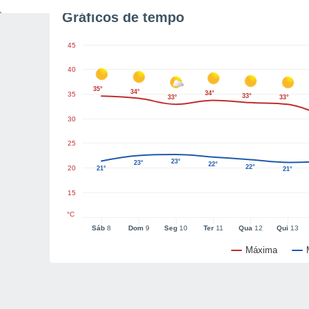
Gráficos de tempo
45
40
35°
34°
34°
35
33°
33°
33°
30
25
23°
23°
22°
22°
20
21°
21°
15
°C
Sáb
8
Dom
9
Seg
10
Ter
11
Qua
12
Qui
13
Máxima