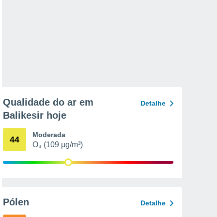
Qualidade do ar em
Detalhe
Balikesir hoje
Moderada
44
O₃ (109 µg/m³)
Pólen
Detalhe