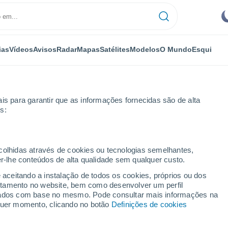
ias
Vídeos
Avisos
Radar
Mapas
Satélites
Modelos
O Mundo
Esqui
is para garantir que as informações fornecidas são de alta
s:
ecolhidas através de cookies ou tecnologias semelhantes,
er-lhe conteúdos de alta qualidade sem qualquer custo.
- 14 dias
e aceitando a instalação de todos os cookies, próprios ou dos
rtamento no website, bem como desenvolver um perfil
...
lizados com base no mesmo. Pode consultar mais informações na
lquer momento, clicando no botão
Definições de cookies
Por horas
Intervalos nublados nas
próximas horas