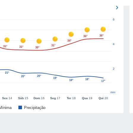
6
36°
36°
34°
4
31°
31°
31°
30°
2
21°
20°
20°
19°
18°
18°
17°
mm
Sex
14
Sáb
15
Dom
16
Seg
17
Ter
18
Qua
19
Qui
20
Mínima
Precipitação