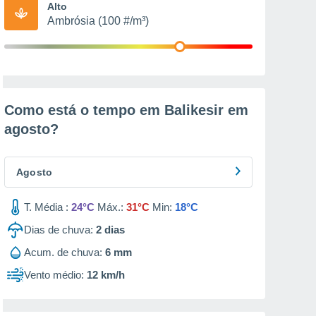
Alto
Ambrósia (100 #/m³)
Como está o tempo em Balikesir em
agosto
?
Agosto
T. Média :
24°C
Máx.:
31°C
Min:
18°C
Dias de chuva:
2
dias
Acum. de chuva:
6 mm
Vento médio:
12 km/h