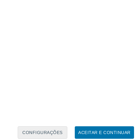
Calendário Lunar
Seg
Ter
Qua
Qui
Sex
Sáb
Domo
8
9
10
11
12
13
14
15
16
17
18
19
20
21
CONFIGURAÇÕES
ACEITAR E CONTINUAR