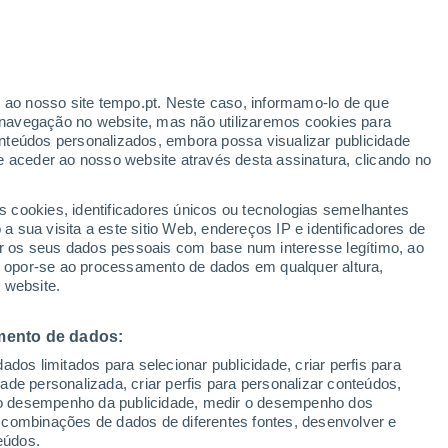
ante
r ao nosso site tempo.pt. Neste caso, informamo-lo de que
:
25%
navegação no website, mas não utilizaremos cookies para
nteúdos personalizados, embora possa visualizar publicidade
e aceder ao nosso website através desta assinatura, clicando no
s cookies, identificadores únicos ou tecnologias semelhantes
o
 sua visita a este sitio Web, endereços IP e identificadores de
r os seus dados pessoais com base num interesse legítimo, ao
Radar de Chuva
Satélites
Modelos
ou opor-se ao processamento de dados em qualquer altura,
 website.
mento de dados:
Terça
Quarta
Quinta
Sexta
dos limitados para selecionar publicidade, criar perfis para
18 Ago.
19 Ago.
20 Ago.
21 Ago.
idade personalizada, criar perfis para personalizar conteúdos,
ir o desempenho da publicidade, medir o desempenho dos
 combinações de dados de diferentes fontes, desenvolver e
eúdos.