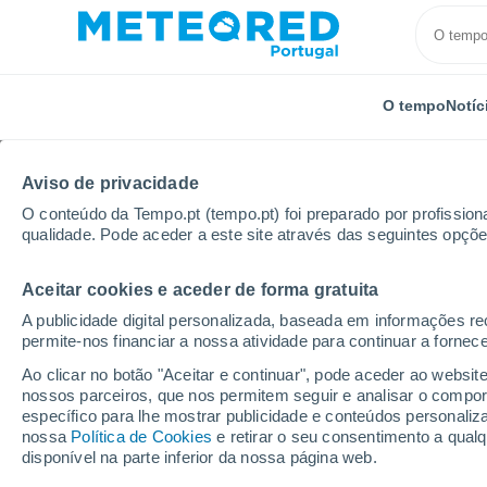
O tempo
Notíc
Aviso de privacidade
O conteúdo da Tempo.pt (tempo.pt) foi preparado por profissiona
qualidade. Pode aceder a este site através das seguintes opçõe
Aceitar cookies e aceder de forma gratuita
Início
Turquia
Balikesir
Próxima semana
A publicidade digital personalizada, baseada em informações r
permite-nos financiar a nossa atividade para continuar a fornec
Tempo para Balikesir 8 
Ao clicar no botão "Aceitar e continuar", pode aceder ao websit
nossos parceiros, que nos permitem seguir e analisar o compo
00:14
Sábado
específico para lhe mostrar publicidade e conteúdos persona
nossa
Política de Cookies
e retirar o seu consentimento a qua
disponível na parte inferior da nossa página web.
Céu limpo