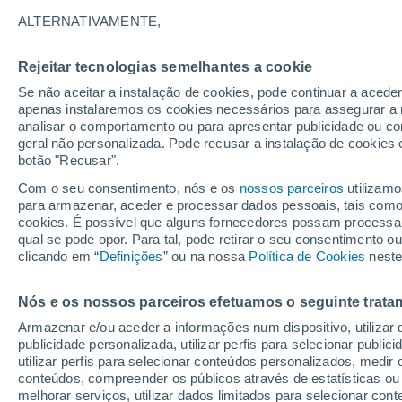
28°
ALTERNATIVAMENTE,
Rejeitar tecnologias semelhantes a cookie
Lua mingu
Se não aceitar a instalação de cookies, pode continuar a acede
Iluminada
Sensação de 28°
apenas instalaremos os cookies necessários para assegurar a 
analisar o comportamento ou para apresentar publicidade ou co
geral não personalizada. Pode recusar a instalação de cookies 
botão "Recusar".
Última hora
Aviso amarelo de tempo quente neste distrito:
Com o seu consentimento, nós e os
nossos parceiros
utilizamo
39 ºC e noites tropicais; saiba até quando
para armazenar, aceder e processar dados pessoais, tais como a
cookies. É possível que alguns fornecedores possam processa
O Tempo 1 - 7 Dias
Atualidade
Mapas de temperat
qual se pode opor. Para tal, pode retirar o seu consentimento 
clicando em “
Definições
” ou na nossa
Política de Cookies
neste
Nós e os nossos parceiros efetuamos o seguinte trata
Amanhã
Sábado
D
Hoje
Armazenar e/ou aceder a informações num dispositivo, utilizar da
7 Ago.
8 Ago.
6 Ago.
publicidade personalizada, utilizar perfis para selecionar public
utilizar perfis para selecionar conteúdos personalizados, med
conteúdos, compreender os públicos através de estatísticas ou
melhorar serviços, utilizar dados limitados para selecionar cont