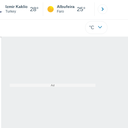
Izmir Kaklic
Albufeira
Lisboa
28°
25°
Turkey
Faro
Lisboa
°C