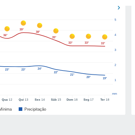
5
39°
38°
4
36°
35°
33°
33°
33°
3
2
24°
23°
23°
22°
21°
20°
19°
1
mm
Qua
12
Qui
13
Sex
14
Sáb
15
Dom
16
Seg
17
Ter
18
Mínima
Precipitação