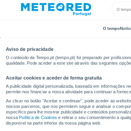
O tempo
Notíc
Aviso de privacidade
O conteúdo da Tempo.pt (tempo.pt) foi preparado por profissiona
qualidade. Pode aceder a este site através das seguintes opçõe
Aceitar cookies e aceder de forma gratuita
Início
Turquia
Izmir Kaklic
A publicidade digital personalizada, baseada em informações r
permite-nos financiar a nossa atividade para continuar a fornec
Tempo em Izmir Kaklic
Ao clicar no botão "Aceitar e continuar", pode aceder ao websit
nossos parceiros, que nos permitem seguir e analisar o compo
22:45
Quinta
específico para lhe mostrar publicidade e conteúdos persona
nossa
Política de Cookies
e retirar o seu consentimento a qua
disponível na parte inferior da nossa página web.
Céu limpo