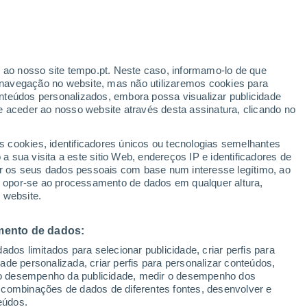
ante
r ao nosso site tempo.pt. Neste caso, informamo-lo de que
:
47%
navegação no website, mas não utilizaremos cookies para
nteúdos personalizados, embora possa visualizar publicidade
e aceder ao nosso website através desta assinatura, clicando no
 até
s cookies, identificadores únicos ou tecnologias semelhantes
 sua visita a este sitio Web, endereços IP e identificadores de
r os seus dados pessoais com base num interesse legítimo, ao
ura
Radar de Chuva
Satélites
Modelos
ou opor-se ao processamento de dados em qualquer altura,
 website.
mento de dados:
omingo
Segunda
Terça
Quarta
dos limitados para selecionar publicidade, criar perfis para
9 Ago.
10 Ago.
11 Ago.
12 Ago.
idade personalizada, criar perfis para personalizar conteúdos,
ir o desempenho da publicidade, medir o desempenho dos
 combinações de dados de diferentes fontes, desenvolver e
eúdos.