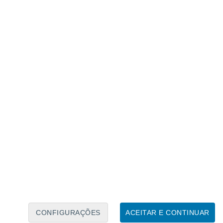
Calendário Lunar
Seg
Ter
Qua
Qui
Sex
Sáb
Domo
6
7
8
9
10
11
12
13
14
15
16
17
18
19
CONFIGURAÇÕES
ACEITAR E CONTINUAR