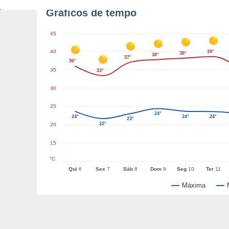
Gráficos de tempo
45
40
39°
38°
38°
37°
36°
35
33°
30
25
24°
24°
24°
24°
23°
22°
20
15
°C
Qui
6
Sex
7
Sáb
8
Dom
9
Seg
10
Ter
11
Máxima