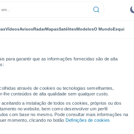
ias
Vídeos
Avisos
Radar
Mapas
Satélites
Modelos
O Mundo
Esqui
is para garantir que as informações fornecidas são de alta
s:
ecolhidas através de cookies ou tecnologias semelhantes,
er-lhe conteúdos de alta qualidade sem qualquer custo.
e aceitando a instalação de todos os cookies, próprios ou dos
rtamento no website, bem como desenvolver um perfil
...
lizados com base no mesmo. Pode consultar mais informações na
lquer momento, clicando no botão
Definições de cookies
Por horas
Céu limpo nas próximas horas