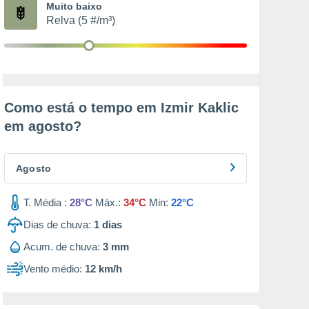
Muito baixo
Relva (5 #/m³)
Como está o tempo em Izmir Kaklic
em
agosto
?
Agosto
T. Média :
28°C
Máx.:
34°C
Min:
22°C
Dias de chuva:
1
dias
Acum. de chuva:
3 mm
Vento médio:
12 km/h