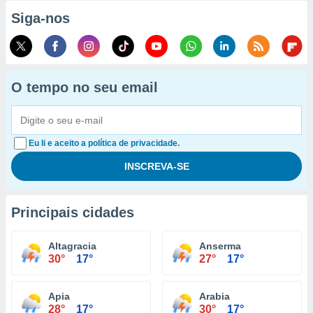
Siga-nos
O tempo no seu email
Eu li e aceito a política de privacidade.
Principais cidades
Altagracia
Anserma
30°
17°
27°
17°
Apia
Arabia
28°
17°
30°
17°