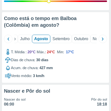
conteúdos.
ção
Como está o tempo em Balboa
ão através
(Colômbia) em
agosto
?
de
,
 e
o
Junho
Julho
Agosto
Setembro
Outubro
Novembro
dos,
publicidade
T. Média :
20°C
Máx.:
24°C
Min:
17°C
s, estudos
Dias de chuva:
30
dias
a e
mento de
Acum. de chuva:
427 mm
Vento médio:
3 km/h
ossos 1199
eiros
Nascer e Pôr do sol
Nascer do sol
Pôr do sol
06:00
18:18