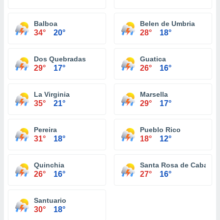
Balboa
Belen de Umbria
34°
20°
28°
18°
Dos Quebradas
Guatica
29°
17°
26°
16°
La Virginia
Marsella
35°
21°
29°
17°
Pereira
Pueblo Rico
31°
18°
18°
12°
Quinchia
Santa Rosa de Cabal
26°
16°
27°
16°
Santuario
30°
18°