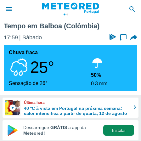
Tempo em Balboa (Colômbia)
de
17:59
Sábado
...
 da
empo.pt) foi
Chuva fraca
or
25°
is para
e as
 fornecidas
50%
 qualidade.
Sensação de 26°
0.3 mm
r a este
s das
opções:
Última hora
40 ºC à vista em Portugal na próxima semana:
ookies e
calor intensifica a partir de quarta, 12 de agosto
 forma
Descarregue
GRÁTIS
a app da
Instalar
e digital
Meteored!
da,