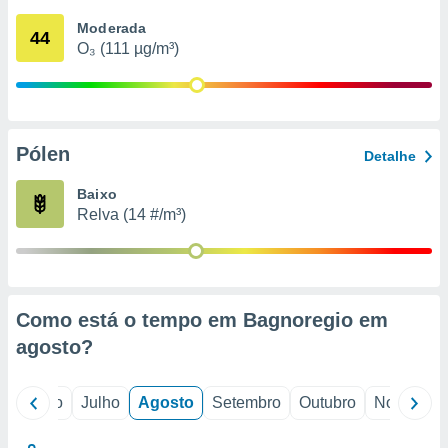
conteúdos.
Moderada
44
O₃ (111 µg/m³)
ção
ão através
de
,
 e
Pólen
Detalhe
dos,
Baixo
publicidade
Relva (14 #/m³)
s, estudos
a e
mento de
ossos 1199
Como está o tempo em Bagnoregio em
eiros
agosto
?
o
Junho
Julho
Agosto
Setembro
Outubro
Novembro