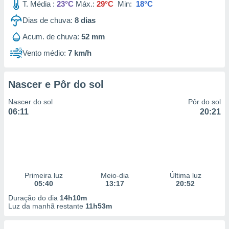
T. Média :
23°C
Máx.:
29°C
Min:
18°C
Dias de chuva:
8
dias
Acum. de chuva:
52 mm
Vento médio:
7 km/h
Nascer e Pôr do sol
Nascer do sol
Pôr do sol
06:11
20:21
Primeira luz
Meio-dia
Última luz
05:40
13:17
20:52
Duração do dia
14h10m
Luz da manhã restante
11h53m