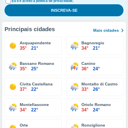
Eu li e aceito a política de privacidade.
Principais cidades
Mais cidades
Acquapendente
Bagnoregio
35°
21°
34°
21°
Bassano Romano
Canino
35°
25°
36°
24°
Civita Castellana
Montalto di Castro
37°
22°
33°
26°
Montefiascone
Oriolo Romano
34°
22°
34°
24°
Orte
Ronciglione