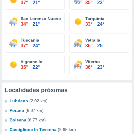
37°
21°
35°
23°
San Lorenzo Nuovo
Tarquinia
34°
21°
33°
24°
Tuscania
Vetralla
37°
24°
36°
25°
Vignanello
Viterbo
35°
22°
36°
23°
Localidades próximas
Lubriano
(2.02 km)
Porano
(6.87 km)
Bolsena
(8.77 km)
Castiglione In Teverina
(9.65 km)