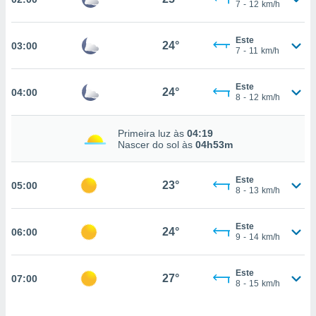
7
-
12
km/h
, permite-
ar a nossa
Este
ara
24°
03:00
ACEITAR
7
-
11
km/h
 fornecer-
E
os de alta
CONTINUAR
sem
Este
24°
04:00
8
-
12
km/h
sto.
CONFIGURAÇÕES
o botão
Primeira luz às
04:19
ontinuar",
Nascer do sol às
04h53m
r ao
itando a
de todos os
Este
23°
05:00
óprios ou
8
-
13
km/h
parceiros,
rmitem
Este
lisar o
24°
06:00
9
-
14
km/h
nto no
em como
 um perfil
Este
27°
07:00
para lhe
8
-
15
km/h
licidade e