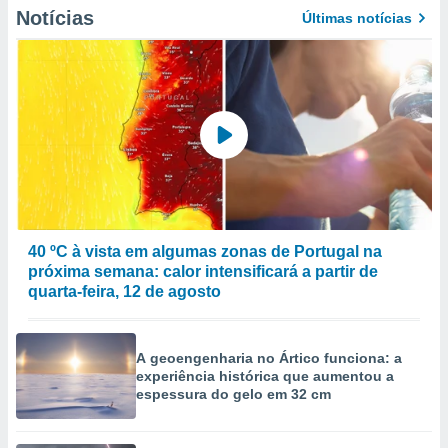
Notícias
Últimas notícias
ão através
de
,
 e
dos,
publicidade
s, estudos
a e
mento de
40 ºC à vista em algumas zonas de Portugal na
ossos 1199
próxima semana: calor intensificará a partir de
eiros
quarta-feira, 12 de agosto
A geoengenharia no Ártico funciona: a
experiência histórica que aumentou a
espessura do gelo em 32 cm