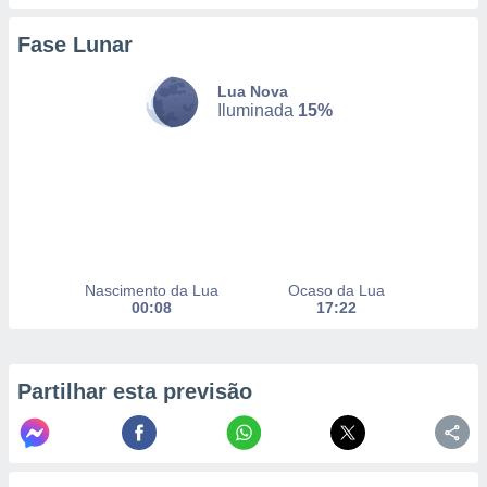
selecionar
Fase Lunar
a, criar
personalizar
Lua Nova
tilizar
Iluminada
15%
selecionar
dos, medir
nho da
, medir o
o dos
r os
ravés de
Nascimento da Lua
Ocaso da Lua
s ou
00:08
17:22
s de dados
es fontes,
 e melhorar
ilizar dados
Partilhar esta previsão
ara
conteúdos.
ção