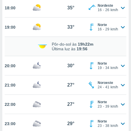
Nordeste
35°
18:00
16
-
26
km/h
nto, nós e
arceiros
Norte
33°
19:00
16
-
29
km/h
cookies,
ores únicos
ias
Pôr-do-sol às
19h22m
s para
Última luz às
19:56
 aceder e
dados
ais como a
Norte
30°
20:00
19
-
34
km/h
 este sitio
eços IP e
ores de
Noroeste
27°
21:00
possível
24
-
41
km/h
es possam
os seus
Norte
27°
22:00
23
-
39
km/h
oais com
nteresse
o qual se
Norte
29°
23:00
ara tal,
23
-
38
km/h
 o seu