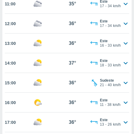
Este
osso site
35°
11:00
17
-
34
km/h
este caso,
lo de que
talaremos
Este
36°
12:00
17
-
34
km/h
s para
a navegação
Este
, mas não
36°
13:00
16
-
33
km/h
s cookies
ar o
nto ou
Este
37°
14:00
ntar
18
-
33
km/h
 ou
Sudeste
dos,
36°
15:00
21
-
40
km/h
ssa
ublicidade
Este
36°
16:00
ada. Pode
11
-
38
km/h
nstalação de
ceder ao
Este
ite através
36°
17:00
13
-
26
km/h
atura,
 botão