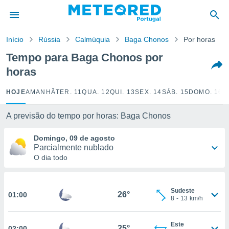
de
Início
Rússia
Calmúquia
Baga Chonos
Por horas
 da
empo.pt) foi
Tempo para Baga Chonos por
or
horas
is para
e as
 fornecidas
HOJE
AMANHÃ
TER. 11
QUA. 12
QUI. 13
SEX. 14
SÁB. 15
DOMO. 16
S
 qualidade.
r a este
A previsão do tempo por horas: Baga Chonos
s das
opções:
Domingo, 09 de agosto
Parcialmente nublado
ookies e
O dia todo
 forma
e digital
Sudeste
da,
26°
01:00
8
-
13
km/h
m
 recolhidas
cookies ou
Este
25°
02:00