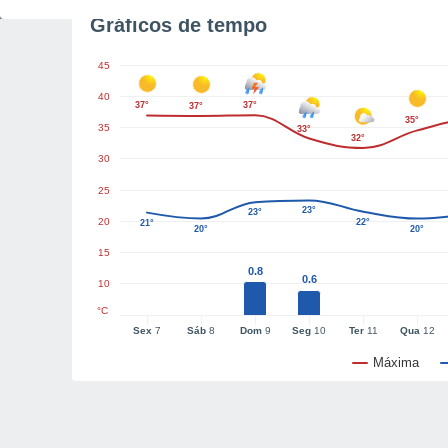
Gráficos de tempo
45
40
37°
37°
37°
35°
35
33°
32°
30
25
23°
23°
20
22°
21°
20°
20°
15
0.8
0.6
10
°C
Sex
7
Sáb
8
Dom
9
Seg
10
Ter
11
Qua
12
Máxima