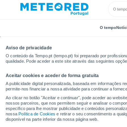
O tempo
Notíc
Aviso de privacidade
O conteúdo da Tempo.pt (tempo.pt) foi preparado por profissiona
qualidade. Pode aceder a este site através das seguintes opçõe
Aceitar cookies e aceder de forma gratuita
Início
Rússia
Calmúquia
Baga Chonos
A publicidade digital personalizada, baseada em informações r
permite-nos financiar a nossa atividade para continuar a fornec
Tempo em Baga Chon
Ao clicar no botão "Aceitar e continuar", pode aceder ao websit
nossos parceiros, que nos permitem seguir e analisar o compo
19:15
Sexta
específico para lhe mostrar publicidade e conteúdos persona
nossa
Política de Cookies
e retirar o seu consentimento a qua
disponível na parte inferior da nossa página web.
Limpo