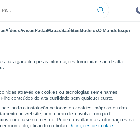
ias
Vídeos
Avisos
Radar
Mapas
Satélites
Modelos
O Mundo
Esqui
is para garantir que as informações fornecidas são de alta
s:
ecolhidas através de cookies ou tecnologias semelhantes,
er-lhe conteúdos de alta qualidade sem qualquer custo.
os
e aceitando a instalação de todos os cookies, próprios ou dos
rtamento no website, bem como desenvolver um perfil
...
lizados com base no mesmo. Pode consultar mais informações na
lquer momento, clicando no botão
Definições de cookies
Por horas
Céu limpo nas próximas horas