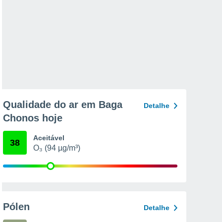
Qualidade do ar em Baga
Detalhe
Chonos hoje
Aceitável
38
O₃ (94 µg/m³)
Pólen
Detalhe