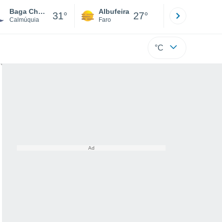
Baga Chonos
Albufeira
Lisboa
31°
27°
Calmúquia
Faro
Lisboa
°C