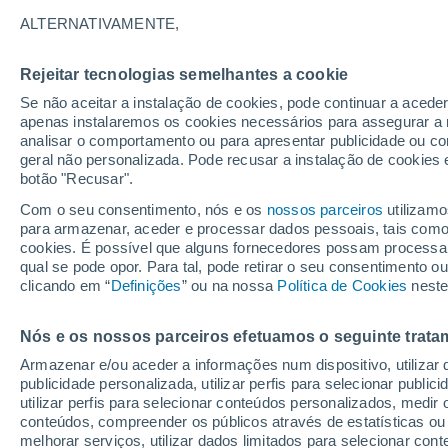
33°
ALTERNATIVAMENTE,
Rejeitar tecnologias semelhantes a cookie
Sudeste
Se não aceitar a instalação de cookies, pode continuar a acede
Sensação de 31°
16
-
33 km
apenas instalaremos os cookies necessários para assegurar a 
analisar o comportamento ou para apresentar publicidade ou co
geral não personalizada. Pode recusar a instalação de cookies 
botão "Recusar".
Última hora
Hoje e amanhã poeiras do Saara “invadem”
Com o seu consentimento, nós e os
nossos parceiros
utilizamo
Portugal: risco de trovoadas no Norte e Centr
para armazenar, aceder e processar dados pessoais, tais como a
aumenta
cookies. É possível que alguns fornecedores possam processa
O Tempo 1 - 7 Dias
Atualidade
Mapas de temperat
qual se pode opor. Para tal, pode retirar o seu consentimento 
clicando em “
Definições
” ou na nossa
Política de Cookies
neste
Nós e os nossos parceiros efetuamos o seguinte trata
Amanhã
Domingo
S
Hoje
Armazenar e/ou aceder a informações num dispositivo, utilizar da
8 Ago.
9 Ago.
7 Ago.
publicidade personalizada, utilizar perfis para selecionar public
utilizar perfis para selecionar conteúdos personalizados, med
conteúdos, compreender os públicos através de estatísticas ou
melhorar serviços, utilizar dados limitados para selecionar cont
70%