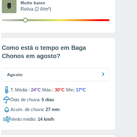
Muito baixo
Relva (2 #/m³)
Como está o tempo em Baga
Chonos em
agosto
?
Agosto
T. Média :
24°C
Máx.:
30°C
Min:
17°C
Dias de chuva:
5
dias
Acum. de chuva:
27 mm
Vento médio:
14 km/h