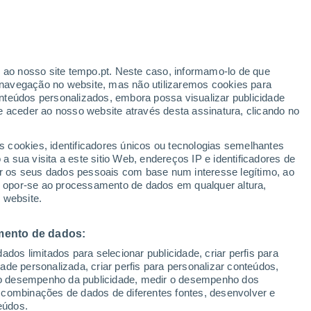
r ao nosso site tempo.pt. Neste caso, informamo-lo de que
/h
navegação no website, mas não utilizaremos cookies para
nteúdos personalizados, embora possa visualizar publicidade
e aceder ao nosso website através desta assinatura, clicando no
s cookies, identificadores únicos ou tecnologias semelhantes
o
 sua visita a este sitio Web, endereços IP e identificadores de
r os seus dados pessoais com base num interesse legítimo, ao
ura
Radar de Chuva
Satélites
Modelos
ou opor-se ao processamento de dados em qualquer altura,
 website.
mento de dados:
egunda
Terça
Quarta
Quinta
dos limitados para selecionar publicidade, criar perfis para
10 Ago.
11 Ago.
12 Ago.
13 Ago.
idade personalizada, criar perfis para personalizar conteúdos,
ir o desempenho da publicidade, medir o desempenho dos
 combinações de dados de diferentes fontes, desenvolver e
eúdos.
80%