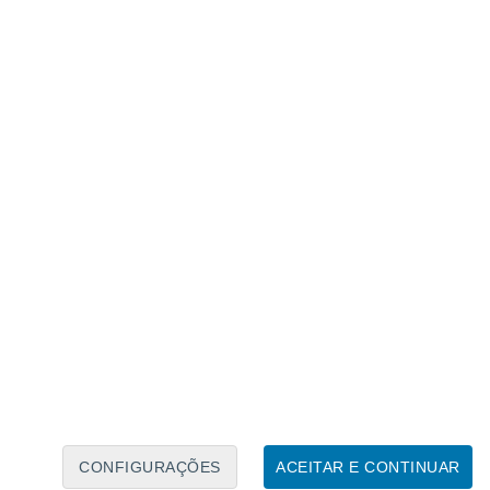
Calendário Lunar
Seg
Ter
Qua
Qui
Sex
Sáb
Domo
7
8
9
10
11
12
13
14
15
16
17
18
19
20
CONFIGURAÇÕES
ACEITAR E CONTINUAR