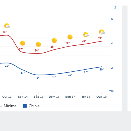
6
36°
33°
31°
30°
4
28°
27°
26°
21°
2
19°
17°
17°
16°
15°
14°
mm
Qui
13
Sex
14
Sáb
15
Dom
16
Seg
17
Ter
18
Qua
19
Mínima
Chuva