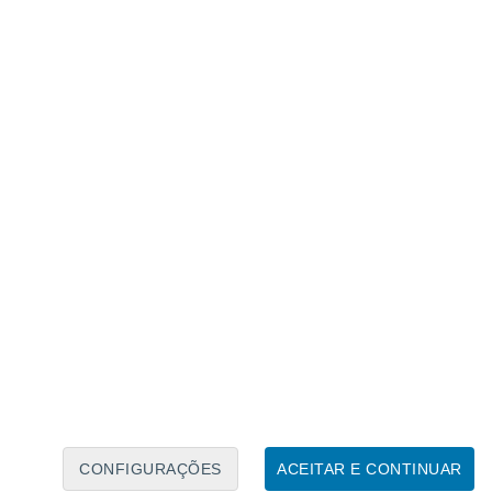
Calendário Lunar
Seg
Ter
Qua
Qui
Sex
Sáb
Domo
6
7
8
9
10
11
12
13
14
15
16
17
18
19
CONFIGURAÇÕES
ACEITAR E CONTINUAR