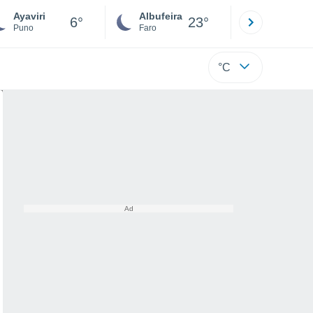
Ayaviri
Albufeira
Lisboa
6°
23°
Puno
Faro
Lisboa
°C