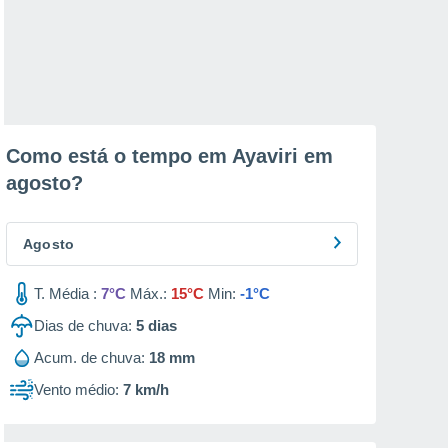
Como está o tempo em Ayaviri em
agosto
?
Agosto
T. Média :
7°C
Máx.:
15°C
Min:
-1°C
Dias de chuva:
5
dias
Acum. de chuva:
18 mm
Vento médio:
7 km/h