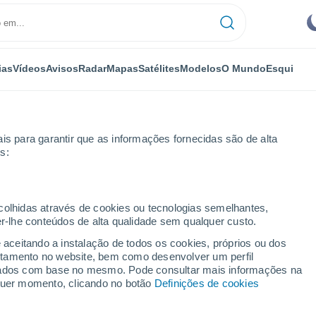
ias
Vídeos
Avisos
Radar
Mapas
Satélites
Modelos
O Mundo
Esqui
is para garantir que as informações fornecidas são de alta
s:
ecolhidas através de cookies ou tecnologias semelhantes,
er-lhe conteúdos de alta qualidade sem qualquer custo.
e aceitando a instalação de todos os cookies, próprios ou dos
rtamento no website, bem como desenvolver um perfil
...
lizados com base no mesmo. Pode consultar mais informações na
lquer momento, clicando no botão
Definições de cookies
Por horas
Céu limpo nas próximas horas