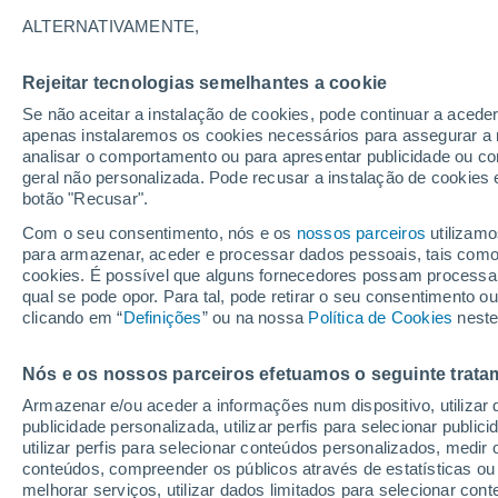
7°
ALTERNATIVAMENTE,
Rejeitar tecnologias semelhantes a cookie
Lua mingu
Se não aceitar a instalação de cookies, pode continuar a acede
Iluminada
Sensação de 6°
apenas instalaremos os cookies necessários para assegurar a 
analisar o comportamento ou para apresentar publicidade ou co
geral não personalizada. Pode recusar a instalação de cookies 
botão "Recusar".
Última hora
Aviso amarelo de tempo quente neste distrito:
Com o seu consentimento, nós e os
nossos parceiros
utilizamo
39 ºC e noites tropicais; saiba até quando
para armazenar, aceder e processar dados pessoais, tais como a
cookies. É possível que alguns fornecedores possam processa
O Tempo 1 - 7 Dias
Atualidade
Mapas de temperat
qual se pode opor. Para tal, pode retirar o seu consentimento 
clicando em “
Definições
” ou na nossa
Política de Cookies
neste
Nós e os nossos parceiros efetuamos o seguinte trata
Amanhã
Sábado
D
Hoje
Armazenar e/ou aceder a informações num dispositivo, utilizar da
7 Ago.
8 Ago.
6 Ago.
publicidade personalizada, utilizar perfis para selecionar public
utilizar perfis para selecionar conteúdos personalizados, med
conteúdos, compreender os públicos através de estatísticas ou
melhorar serviços, utilizar dados limitados para selecionar cont