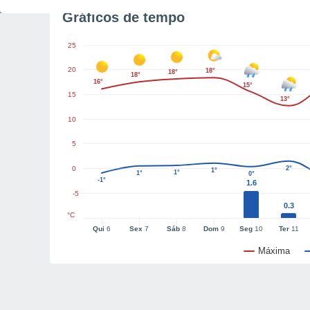
Gráficos de tempo
25
20
18°
18°
18°
16°
15°
15
13°
10
5
0
2°
1°
1°
1°
0°
-1°
1.6
-5
0.3
°C
Qui
6
Sex
7
Sáb
8
Dom
9
Seg
10
Ter
11
Máxima