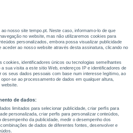
Risco de geadas
Na próxima madrugada
ante
r ao nosso site tempo.pt. Neste caso, informamo-lo de que
:
43%
navegação no website, mas não utilizaremos cookies para
nteúdos personalizados, embora possa visualizar publicidade
e aceder ao nosso website através desta assinatura, clicando no
 até
s cookies, identificadores únicos ou tecnologias semelhantes
 sua visita a este sitio Web, endereços IP e identificadores de
r os seus dados pessoais com base num interesse legítimo, ao
ura
Radar de Chuva
Satélites
Modelos
ou opor-se ao processamento de dados em qualquer altura,
 website.
mento de dados:
omingo
Segunda
Terça
Quarta
dos limitados para selecionar publicidade, criar perfis para
9 Ago.
10 Ago.
11 Ago.
12 Ago.
idade personalizada, criar perfis para personalizar conteúdos,
ir o desempenho da publicidade, medir o desempenho dos
 combinações de dados de diferentes fontes, desenvolver e
eúdos.
90%
40%