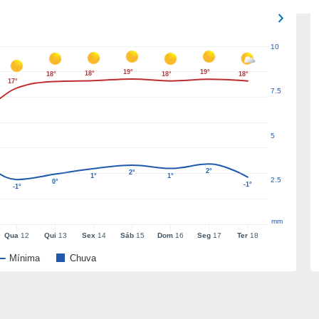
10
19°
19°
18°
18°
18°
18°
17°
7.5
5
2°
2°
1°
1°
2.5
0°
-1°
-1°
mm
Qua
12
Qui
13
Sex
14
Sáb
15
Dom
16
Seg
17
Ter
18
Mínima
Chuva