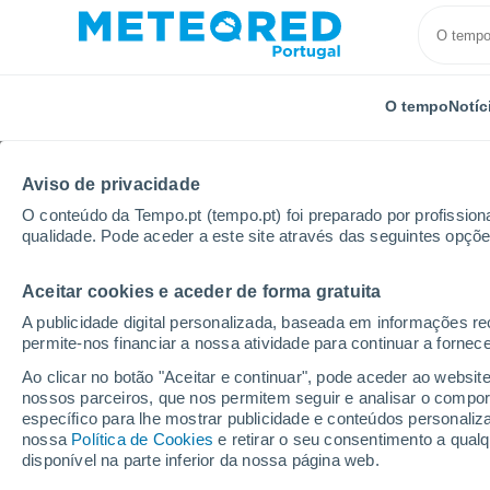
O tempo
Notíc
Aviso de privacidade
O conteúdo da Tempo.pt (tempo.pt) foi preparado por profissiona
qualidade. Pode aceder a este site através das seguintes opçõe
Aceitar cookies e aceder de forma gratuita
Início
Peru
Departamento de Puno
Ayaviri
A publicidade digital personalizada, baseada em informações r
permite-nos financiar a nossa atividade para continuar a fornec
Tempo em Ayaviri
Ao clicar no botão "Aceitar e continuar", pode aceder ao websit
nossos parceiros, que nos permitem seguir e analisar o compo
18:17
Quinta
específico para lhe mostrar publicidade e conteúdos persona
nossa
Política de Cookies
e retirar o seu consentimento a qua
disponível na parte inferior da nossa página web.
Céu limpo