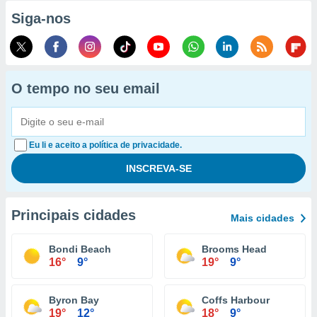
Siga-nos
O tempo no seu email
Eu li e aceito a política de privacidade.
Principais cidades
Mais cidades
Bondi Beach
Brooms Head
16°
9°
19°
9°
Byron Bay
Coffs Harbour
19°
12°
18°
9°