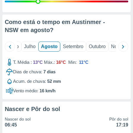
conteúdos.
ção
Como está o tempo em Austinmer -
ão através
NSW em
agosto
?
de
,
 e
o
Junho
Julho
Agosto
Setembro
Outubro
Novembro
dos,
publicidade
T. Média :
13°C
Máx.:
16°C
Min:
11°C
s, estudos
Dias de chuva:
7
dias
a e
mento de
Acum. de chuva:
52 mm
Vento médio:
16 km/h
ossos 1199
eiros
Nascer e Pôr do sol
Nascer do sol
Pôr do sol
06:45
17:19