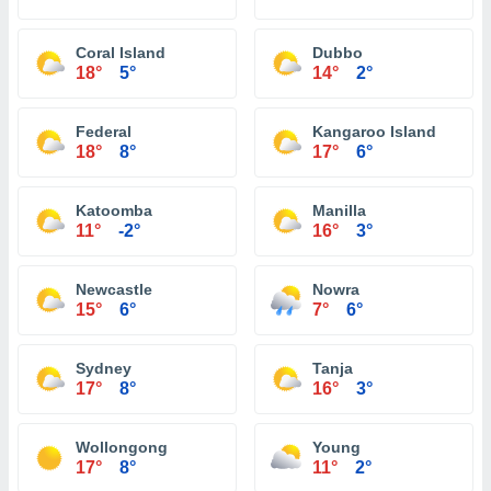
Coral Island
Dubbo
18°
5°
14°
2°
Federal
Kangaroo Island
18°
8°
17°
6°
Katoomba
Manilla
11°
-2°
16°
3°
Newcastle
Nowra
15°
6°
7°
6°
Sydney
Tanja
17°
8°
16°
3°
Wollongong
Young
17°
8°
11°
2°