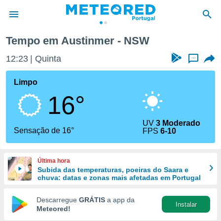
Tempo em Austinmer - NSW
de
12:23
Quinta
...
 da
empo.pt) foi
Limpo
or
16°
is para
e as
 fornecidas
UV
3 Moderado
 qualidade.
Sensação de 16°
FPS
6-10
r a este
s das
opções:
Última hora
Subida das temperaturas, poeiras do Saara e
ookies e
chuva: datas e zonas mais afetadas em Portugal
 forma
Descarregue
GRÁTIS
a app da
Instalar
e digital
Meteored!
da,