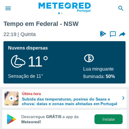
Tempo em Federal - NSW
de
22:19
Quinta
...
 da
empo.pt) foi
Nuvens dispersas
or
11°
is para
e as
 fornecidas
Lua minguante
 qualidade.
Sensação de 11°
Iluminada:
50%
r a este
s das
opções:
Última hora
Subida das temperaturas, poeiras do Saara e
ookies e
chuva: datas e zonas mais afetadas em Portugal
 forma
Descarregue
GRÁTIS
a app da
Instalar
e digital
Meteored!
da,