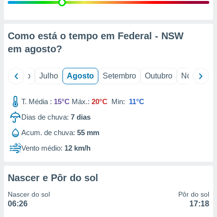
conteúdos.
ção
Como está o tempo em Federal - NSW
ão através
em
agosto
?
de
,
 e
o
Junho
Julho
Agosto
Setembro
Outubro
Novembro
dos,
publicidade
T. Média :
15°C
Máx.:
20°C
Min:
11°C
s, estudos
Dias de chuva:
7
dias
a e
mento de
Acum. de chuva:
55 mm
Vento médio:
12 km/h
ossos 1199
eiros
Nascer e Pôr do sol
Nascer do sol
Pôr do sol
06:26
17:18