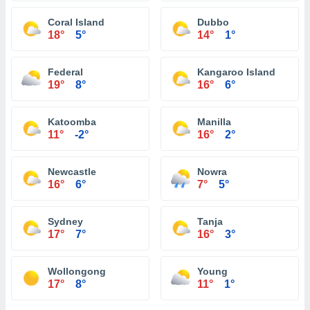
Coral Island
Dubbo
18°
5°
14°
1°
Federal
Kangaroo Island
19°
8°
16°
6°
Katoomba
Manilla
11°
-2°
16°
2°
Newcastle
Nowra
16°
6°
7°
5°
Sydney
Tanja
17°
7°
16°
3°
Wollongong
Young
17°
8°
11°
1°