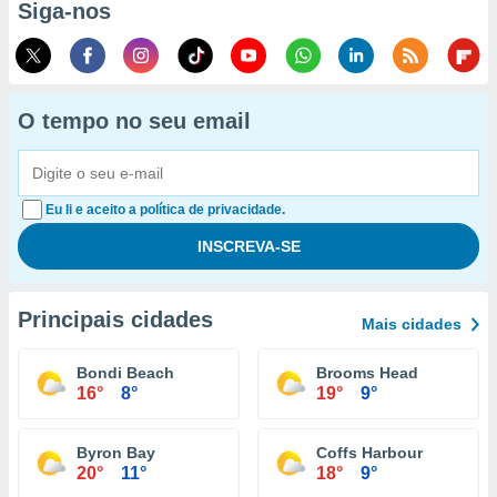
Siga-nos
O tempo no seu email
Eu li e aceito a política de privacidade.
Principais cidades
Mais cidades
Bondi Beach
Brooms Head
16°
8°
19°
9°
Byron Bay
Coffs Harbour
20°
11°
18°
9°