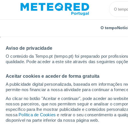
O tempo
Notíc
Aviso de privacidade
O conteúdo da Tempo.pt (tempo.pt) foi preparado por profissiona
qualidade. Pode aceder a este site através das seguintes opçõe
Aceitar cookies e aceder de forma gratuita
Início
Austrália
Nova Gales do Sul
Wollongong
A publicidade digital personalizada, baseada em informações r
permite-nos financiar a nossa atividade para continuar a fornec
Tempo em Wollongong
Ao clicar no botão "Aceitar e continuar", pode aceder ao websit
nossos parceiros, que nos permitem seguir e analisar o compo
22:22
Sexta
específico para lhe mostrar publicidade e conteúdos persona
nossa
Política de Cookies
e retirar o seu consentimento a qua
disponível na parte inferior da nossa página web.
Nuvens dispersas