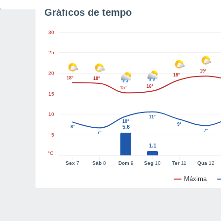
Gráficos de tempo
30
25
19°
20
18°
18°
18°
16°
15°
15
10
11°
10°
9°
5.6
8°
7°
7°
5
1.1
°C
Sex
7
Sáb
8
Dom
9
Seg
10
Ter
11
Qua
12
Máxima