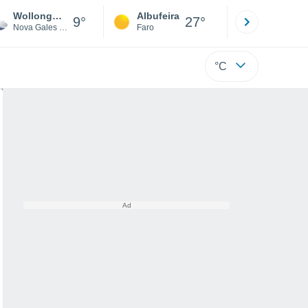
Wollongong
Albufeira
Lisboa
9°
27°
Nova Gales do Sul
Faro
Lisboa
°C