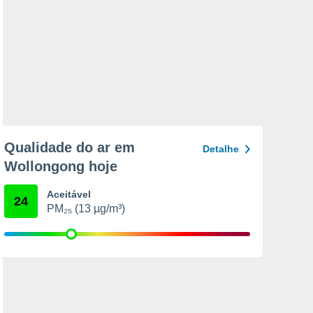
Qualidade do ar em
Detalhe
Wollongong hoje
Aceitável
24
PM₂₅ (13 µg/m³)