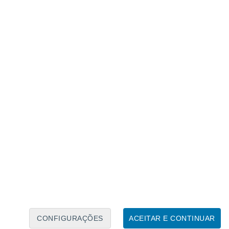
Calendário Lunar
Seg
Ter
Qua
Qui
Sex
Sáb
Domo
7
8
9
10
11
12
13
14
15
16
17
18
19
20
CONFIGURAÇÕES
ACEITAR E CONTINUAR