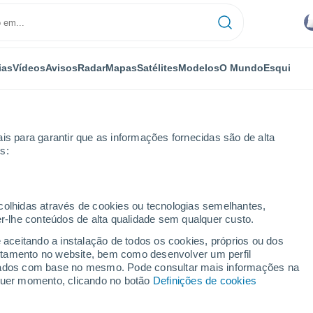
ias
Vídeos
Avisos
Radar
Mapas
Satélites
Modelos
O Mundo
Esqui
is para garantir que as informações fornecidas são de alta
s:
ecolhidas através de cookies ou tecnologias semelhantes,
er-lhe conteúdos de alta qualidade sem qualquer custo.
 - NSW
e aceitando a instalação de todos os cookies, próprios ou dos
rtamento no website, bem como desenvolver um perfil
...
lizados com base no mesmo. Pode consultar mais informações na
lquer momento, clicando no botão
Definições de cookies
Por horas
Intervalos nublados nas
próximas horas