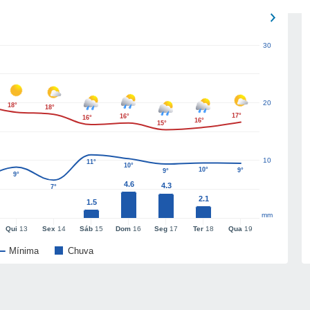
30
20
18°
18°
17°
16°
16°
16°
15°
10
11°
10°
10°
9°
9°
9°
4.6
4.3
7°
2.1
1.5
mm
Qui
13
Sex
14
Sáb
15
Dom
16
Seg
17
Ter
18
Qua
19
Mínima
Chuva