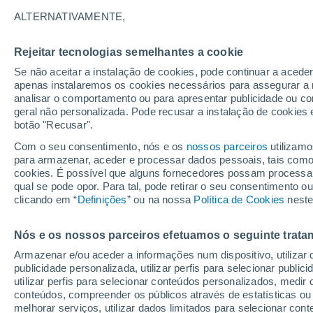
10°
ALTERNATIVAMENTE,
Rejeitar tecnologias semelhantes a cookie
Lua mingu
Se não aceitar a instalação de cookies, pode continuar a acede
Iluminada
Sensação de 10°
apenas instalaremos os cookies necessários para assegurar a 
analisar o comportamento ou para apresentar publicidade ou co
geral não personalizada. Pode recusar a instalação de cookies 
botão "Recusar".
Última hora
Aviso amarelo de tempo quente neste distrito:
Com o seu consentimento, nós e os
nossos parceiros
utilizamo
39 ºC e noites tropicais; saiba até quando
para armazenar, aceder e processar dados pessoais, tais como a
cookies. É possível que alguns fornecedores possam processa
O Tempo 1 - 7 Dias
Atualidade
Mapas de nuvens
qual se pode opor. Para tal, pode retirar o seu consentimento 
clicando em “
Definições
” ou na nossa
Política de Cookies
neste
Nós e os nossos parceiros efetuamos o seguinte trata
Amanhã
Domingo
S
Hoje
Armazenar e/ou aceder a informações num dispositivo, utilizar da
8 Ago.
9 Ago.
7 Ago.
publicidade personalizada, utilizar perfis para selecionar public
utilizar perfis para selecionar conteúdos personalizados, med
conteúdos, compreender os públicos através de estatísticas ou
melhorar serviços, utilizar dados limitados para selecionar cont
90%