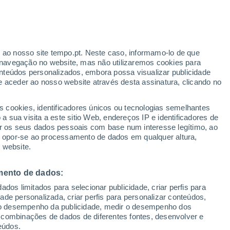
ante
r ao nosso site tempo.pt. Neste caso, informamo-lo de que
:
39%
navegação no website, mas não utilizaremos cookies para
nteúdos personalizados, embora possa visualizar publicidade
e aceder ao nosso website através desta assinatura, clicando no
 até
s cookies, identificadores únicos ou tecnologias semelhantes
 sua visita a este sitio Web, endereços IP e identificadores de
r os seus dados pessoais com base num interesse legítimo, ao
Radar de Chuva
Satélites
Modelos
ou opor-se ao processamento de dados em qualquer altura,
 website.
mento de dados:
egunda
Terça
Quarta
Quinta
dos limitados para selecionar publicidade, criar perfis para
10 Ago.
11 Ago.
12 Ago.
13 Ago.
idade personalizada, criar perfis para personalizar conteúdos,
ir o desempenho da publicidade, medir o desempenho dos
 combinações de dados de diferentes fontes, desenvolver e
eúdos.
90%