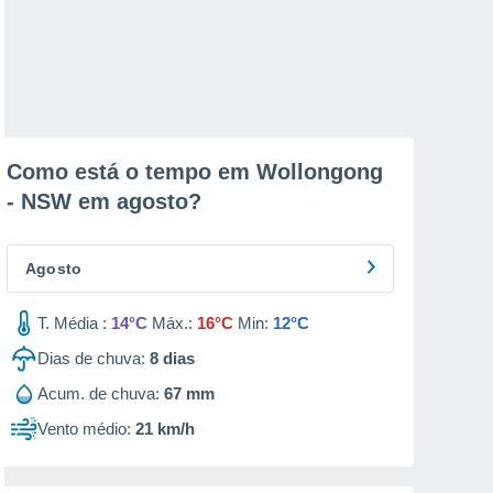
Como está o tempo em Wollongong
- NSW em
agosto
?
Agosto
T. Média :
14°C
Máx.:
16°C
Min:
12°C
Dias de chuva:
8
dias
Acum. de chuva:
67 mm
Vento médio:
21 km/h