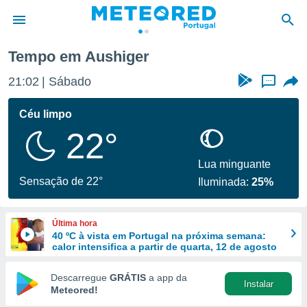
Tempo em Aushiger
de
21:02
Sábado
...
 da
empo.pt) foi
Céu limpo
or
22°
is para
e as
 fornecidas
Lua minguante
 qualidade.
Sensação de 22°
Iluminada:
25%
r a este
s das
opções:
Última hora
40 ºC à vista em Portugal na próxima semana:
ookies e
calor intensifica a partir de quarta, 12 de agosto
 forma
Descarregue
GRÁTIS
a app da
Instalar
e digital
Meteored!
da,