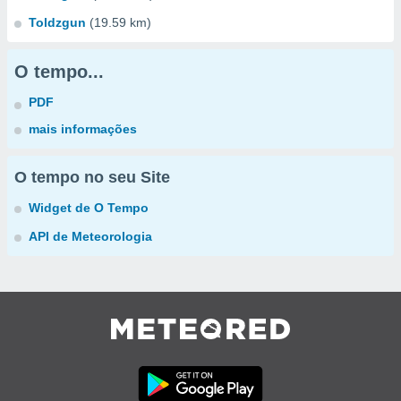
Toldzgun
(19.59 km)
O tempo...
PDF
mais informações
O tempo no seu Site
Widget de O Tempo
API de Meteorologia