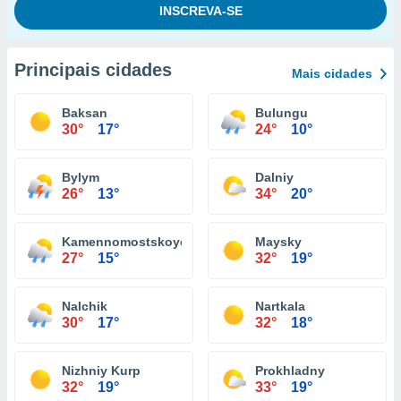
Principais cidades
Mais cidades
Baksan
Bulungu
30°
17°
24°
10°
Bylym
Dalniy
26°
13°
34°
20°
Kamennomostskoye
Maysky
27°
15°
32°
19°
Nalchik
Nartkala
30°
17°
32°
18°
Nizhniy Kurp
Prokhladny
32°
19°
33°
19°