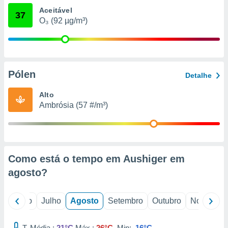
conteúdos.
Aceitável
37
O₃ (92 µg/m³)
ção
ão através
de
,
Pólen
 e
Detalhe
dos,
Alto
publicidade
Ambrósia (57 #/m³)
s, estudos
a e
mento de
Como está o tempo em Aushiger em
ossos 1199
eiros
agosto
?
o
Junho
Julho
Agosto
Setembro
Outubro
Novembro
T. Média :
21°C
Máx.:
26°C
Min:
16°C