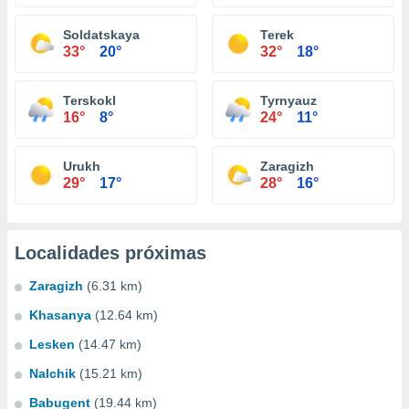
Soldatskaya
Terek
33°
20°
32°
18°
Terskokl
Tyrnyauz
16°
8°
24°
11°
Urukh
Zaragizh
29°
17°
28°
16°
Localidades próximas
Zaragizh
(6.31 km)
Khasanya
(12.64 km)
Lesken
(14.47 km)
Nalchik
(15.21 km)
Babugent
(19.44 km)