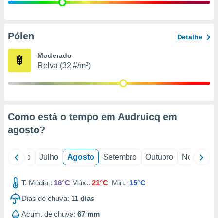
conteúdos.
ção
Pólen
Detalhe
ão através
de
Moderado
,
Relva (32 #/m³)
 e
dos,
publicidade
s, estudos
Como está o tempo em Audruicq em
a e
mento de
agosto
?
ossos 1199
o
Junho
Julho
Agosto
Setembro
Outubro
Novembro
eiros
T. Média :
18°C
Máx.:
21°C
Min:
15°C
Dias de chuva:
11
dias
Acum. de chuva:
67 mm