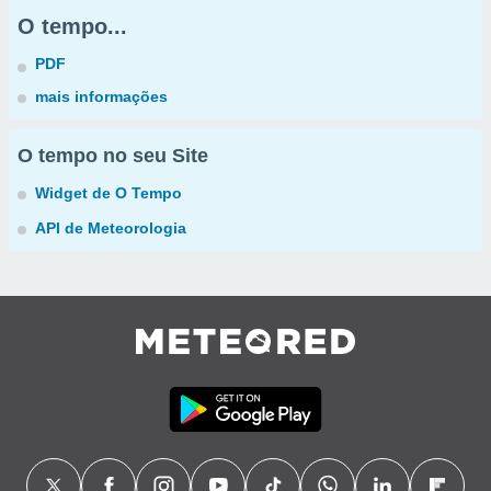
O tempo...
PDF
mais informações
O tempo no seu Site
Widget de O Tempo
API de Meteorologia