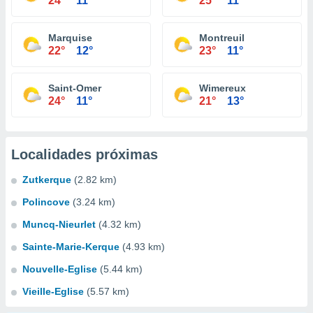
24°
11°
25°
11°
Marquise
Montreuil
22°
12°
23°
11°
Saint-Omer
Wimereux
24°
11°
21°
13°
Localidades próximas
Zutkerque
(2.82 km)
Polincove
(3.24 km)
Muncq-Nieurlet
(4.32 km)
Sainte-Marie-Kerque
(4.93 km)
Nouvelle-Eglise
(5.44 km)
Vieille-Eglise
(5.57 km)