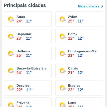
Principais cidades
Mais cidades
Arras
Avion
24°
11°
25°
11°
Bapaume
Berck
23°
11°
22°
12°
Béthune
Boulogne-sur-Mer
25°
11°
21°
12°
Bruay-la-Buissière
Calais
24°
11°
21°
12°
Desvres
Etaples
22°
11°
23°
12°
Frévent
Lens