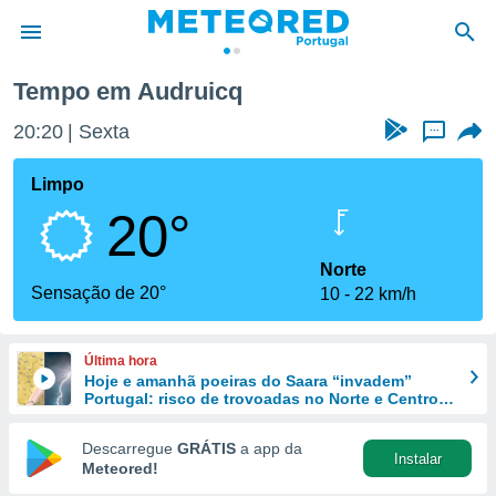
Tempo em Audruicq
de
20:20
Sexta
...
 da
empo.pt) foi
Limpo
or
20°
is para
e as
 fornecidas
Norte
 qualidade.
Sensação de 20°
10
22 km/h
r a este
s das
opções:
Última hora
Hoje e amanhã poeiras do Saara “invadem”
ookies e
Portugal: risco de trovoadas no Norte e Centro
 forma
aumenta
Descarregue
GRÁTIS
a app da
Instalar
e digital
Meteored!
da,