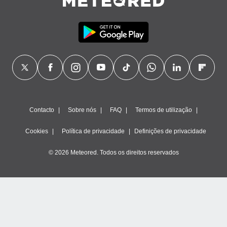
Contacto
Sobre nós
FAQ
Termos de utilização
Cookies
Política de privacidade
Definições de privacidade
© 2026 Meteored. Todos os direitos reservados