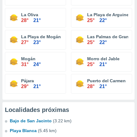
La Oliva
La Playa de Arguineguí
28°
21°
25°
22°
La Playa de Mogán
Las Palmas de Gran Can
27°
23°
25°
22°
Mogán
Morro del Jable
31°
24°
25°
21°
Pájara
Puerto del Carmen
29°
21°
28°
21°
Localidades próximas
Bajo de San Jacinto
(3.22 km)
Playa Blanca
(5.45 km)