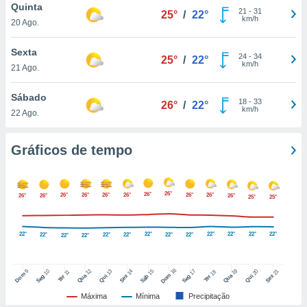
Quinta
ite através
21
-
31
25°
/
22°
km/h
atura,
20 Ago.
 botão
Sexta
24
-
34
25°
/
22°
km/h
21 Ago.
nto, nós e
arceiros
Sábado
18
-
33
26°
/
22°
cookies,
km/h
22 Ago.
ores únicos
ias
s para
Gráficos de tempo
 aceder e
dados
ais como a
26°
26°
26°
26°
26°
26°
26°
26°
26°
26°
26°
25°
25°
 este sitio
eços IP e
ores de
22°
22°
22°
22°
22°
22°
22°
22°
22°
22°
22°
22°
22°
possível
es possam
16
12
19
9
10
15
17
13
14
20
21
18
11
Dom
Dom
Qua
Qua
os seus
Seg
Sáb
Seg
Qui
Sex
Qui
Sex
Ter
Ter
oais com
Máxima
Mínima
Precipitação
nteresse