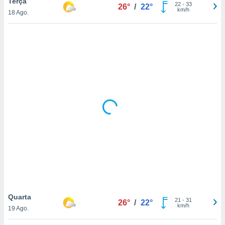
Terça
tar a
22
-
33
26°
/
22°
km/h
de cookies,
18 Ago.
uar a
osso site
este caso,
lo de que
talaremos
s para
a navegação
, mas não
s cookies
ar o
nto ou
ntar
 ou
dos,
ssa
ublicidade
Quarta
21
-
31
26°
/
22°
ada. Pode
km/h
19 Ago.
nstalação de
ceder ao