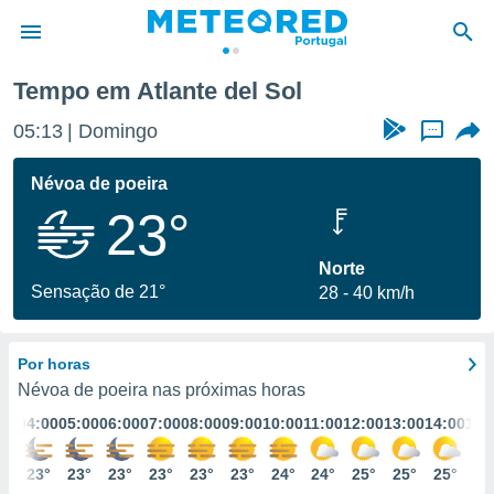
nte del Sol
Tempo em Atlante del Sol
de
05:13
Domingo
...
 da
empo.pt) foi
Névoa de poeira
or
23°
is para
e as
 fornecidas
Norte
 qualidade.
Sensação de 21°
28
40 km/h
r a este
s das
opções:
Por horas
ookies e
Névoa de poeira nas próximas horas
 forma
:00
04:00
05:00
06:00
07:00
08:00
09:00
10:00
11:00
12:00
13:00
14:00
15:
e digital
3°
23°
23°
23°
23°
23°
23°
24°
24°
25°
25°
25°
25
da,