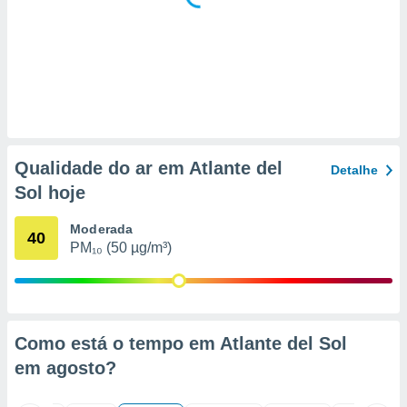
 para
a, utilizar
selecionar
a, criar
personalizar
tilizar
selecionar
Qualidade do ar em Atlante del
Detalhe
dos, medir
Sol hoje
nho da
, medir o
Moderada
o dos
40
PM₁₀ (50 µg/m³)
r os
ravés de
s ou
s de dados
es fontes,
Como está o tempo em Atlante del Sol
 e melhorar
em
agosto
?
ilizar dados
ara