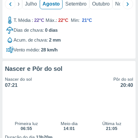
conteúdos.
o
Junho
Julho
Agosto
Setembro
Outubro
Novembro
ção
T. Média :
22°C
Máx.:
22°C
Min:
21°C
ão através
Dias de chuva:
0
dias
de
,
Acum. de chuva:
2 mm
 e
Vento médio:
28 km/h
dos,
publicidade
Nascer e Pôr do sol
s, estudos
a e
Nascer do sol
Pôr do sol
mento de
07:21
20:40
ossos 1199
eiros
Primeira luz
Meio-dia
Última luz
06:55
14:01
21:05
Duração do dia
13h20m