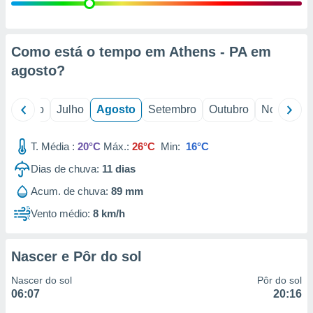
conteúdos.
ção
Como está o tempo em Athens - PA em
ão através
agosto
?
de
,
 e
o
Junho
Julho
Agosto
Setembro
Outubro
Novembro
dos,
publicidade
T. Média :
20°C
Máx.:
26°C
Min:
16°C
s, estudos
Dias de chuva:
11
dias
a e
mento de
Acum. de chuva:
89 mm
Vento médio:
8 km/h
ossos 1199
eiros
Nascer e Pôr do sol
Nascer do sol
Pôr do sol
06:07
20:16