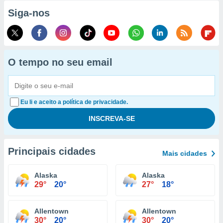
Siga-nos
O tempo no seu email
Eu li e aceito a política de privacidade.
Principais cidades
Mais cidades
Alaska
Alaska
29°
20°
27°
18°
Allentown
Allentown
30°
20°
30°
20°