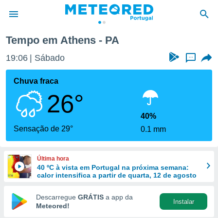
Tempo em Athens - PA
de
19:06
Sábado
...
 da
empo.pt) foi
Chuva fraca
or
26°
is para
e as
 fornecidas
40%
 qualidade.
Sensação de 29°
0.1 mm
r a este
s das
opções:
Última hora
40 ºC à vista em Portugal na próxima semana:
ookies e
calor intensifica a partir de quarta, 12 de agosto
 forma
Descarregue
GRÁTIS
a app da
Instalar
e digital
Meteored!
da,