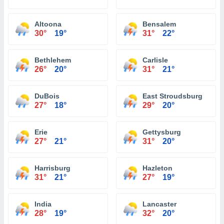
Altoona
Bensalem
30°
19°
31°
22°
Bethlehem
Carlisle
26°
20°
31°
21°
DuBois
East Stroudsburg
27°
18°
29°
20°
Erie
Gettysburg
27°
21°
31°
20°
Harrisburg
Hazleton
31°
21°
27°
19°
India
Lancaster
28°
19°
32°
20°