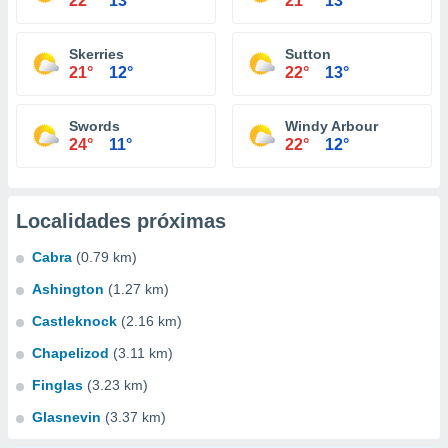
22°
13°
21°
13°
Skerries
Sutton
21°
12°
22°
13°
Swords
Windy Arbour
24°
11°
22°
12°
Localidades próximas
Cabra
(0.79 km)
Ashington
(1.27 km)
Castleknock
(2.16 km)
Chapelizod
(3.11 km)
Finglas
(3.23 km)
Glasnevin
(3.37 km)