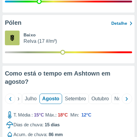
conteúdos.
ção
Pólen
Detalhe
ão através
de
Baixo
,
Relva (17 #/m³)
 e
dos,
publicidade
s, estudos
Como está o tempo em Ashtown em
a e
mento de
agosto
?
ossos 1199
o
Junho
Julho
Agosto
Setembro
Outubro
Novembro
eiros
T. Média :
15°C
Máx.:
18°C
Min:
12°C
Dias de chuva:
15
dias
Acum. de chuva:
86 mm