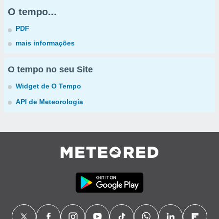
O tempo...
PDF
mais informações
O tempo no seu Site
Widget de O Tempo
API de Meteorologia