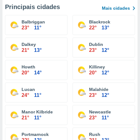
Principais cidades
Mais cidades
Balbriggan
Blackrock
23°
11°
22°
13°
Dalkey
Dublin
21°
13°
23°
12°
Howth
Killiney
20°
14°
20°
12°
Lucan
Malahide
24°
11°
23°
12°
Manor Kilbride
Newcastle
21°
11°
23°
11°
Portmarnock
Rush