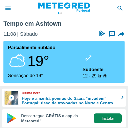
Tempo em Ashtown
de
11:08
Sábado
...
 da
empo.pt) foi
Parcialmente nublado
or
19°
is para
e as
 fornecidas
Sudoeste
 qualidade.
Sensação de 19°
12
29 km/h
r a este
s das
opções:
Última hora
Hoje e amanhã poeiras do Saara “invadem”
ookies e
Portugal: risco de trovoadas no Norte e Centro
 forma
aumenta
Descarregue
GRÁTIS
a app da
Instalar
e digital
Meteored!
da,