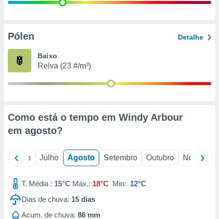
conteúdos.
ção
Pólen
Detalhe
ão através
de
Baixo
,
Relva (23 #/m³)
 e
dos,
publicidade
s, estudos
Como está o tempo em Windy Arbour
a e
mento de
em
agosto
?
ossos 1199
o
Junho
Julho
Agosto
Setembro
Outubro
Novembro
eiros
T. Média :
15°C
Máx.:
18°C
Min:
12°C
Dias de chuva:
15
dias
Acum. de chuva:
86 mm