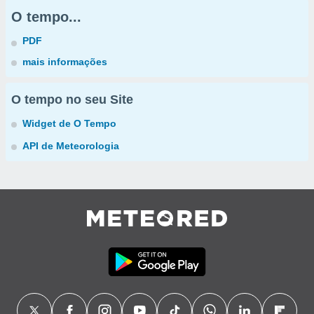
O tempo...
PDF
mais informações
O tempo no seu Site
Widget de O Tempo
API de Meteorologia