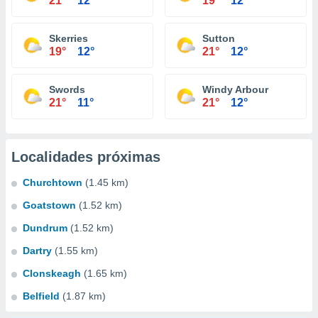
21°
12°
19°
12°
Skerries
Sutton
19°
12°
21°
12°
Swords
Windy Arbour
21°
11°
21°
12°
Localidades próximas
Churchtown
(1.45 km)
Goatstown
(1.52 km)
Dundrum
(1.52 km)
Dartry
(1.55 km)
Clonskeagh
(1.65 km)
Belfield
(1.87 km)