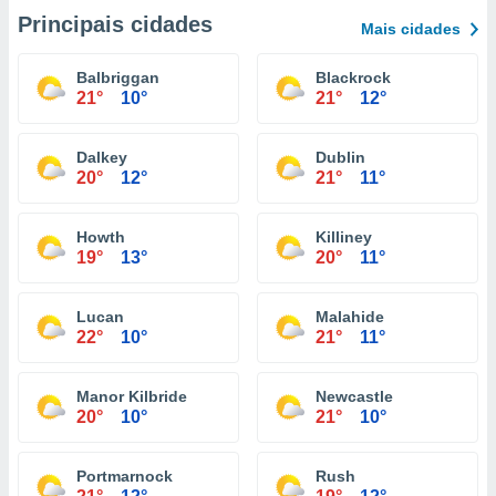
Principais cidades
Mais cidades
Balbriggan
Blackrock
21°
10°
21°
12°
Dalkey
Dublin
20°
12°
21°
11°
Howth
Killiney
19°
13°
20°
11°
Lucan
Malahide
22°
10°
21°
11°
Manor Kilbride
Newcastle
20°
10°
21°
10°
Portmarnock
Rush