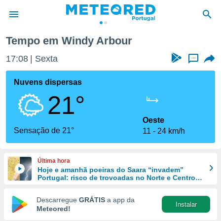
Tempo em Windy Arbour
de
17:08
Sexta
...
 da
empo.pt) foi
Nuvens dispersas
or
21°
is para
e as
 fornecidas
Oeste
 qualidade.
Sensação de 21°
11
24 km/h
r a este
s das
opções:
Última hora
Hoje e amanhã poeiras do Saara “invadem”
ookies e
Portugal: risco de trovoadas no Norte e Centro
 forma
aumenta
Descarregue
GRÁTIS
a app da
Instalar
e digital
Meteored!
da,