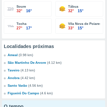
Soure
Tábua
32°
16°
32°
15°
Tocha
Vila Nova de Poiares
27°
17°
33°
15°
Localidades próximas
Ameal
(0.98 km)
São Martinho De Arvore
(4.12 km)
Taveiro
(4.13 km)
Anobra
(4.42 km)
Santo Varão
(4.56 km)
Figueiró Do Campo
(4.6 km)
O tempo...