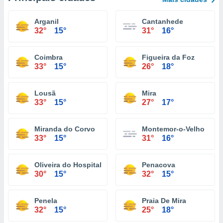
Arganil
Cantanhede
32°
15°
31°
16°
Coimbra
Figueira da Foz
33°
15°
26°
18°
Lousã
Mira
33°
15°
27°
17°
Miranda do Corvo
Montemor-o-Velho
33°
15°
31°
16°
Oliveira do Hospital
Penacova
30°
15°
32°
15°
Penela
Praia De Mira
32°
15°
25°
18°