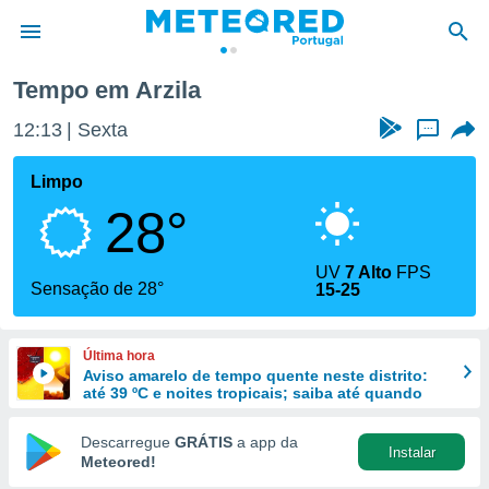
Tempo em Arzila
de
12:13
Sexta
...
 da
empo.pt) foi
Limpo
or
28°
is para
e as
 fornecidas
UV
7 Alto
FPS
 qualidade.
Sensação de 28°
15-25
r a este
s das
opções:
Última hora
Aviso amarelo de tempo quente neste distrito:
ookies e
até 39 ºC e noites tropicais; saiba até quando
 forma
Descarregue
GRÁTIS
a app da
Instalar
e digital
Meteored!
da,