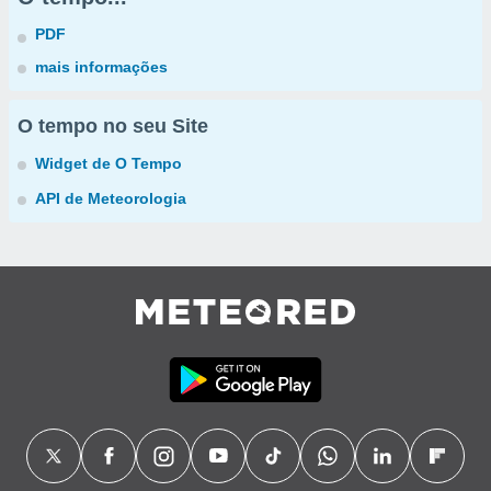
PDF
mais informações
O tempo no seu Site
Widget de O Tempo
API de Meteorologia