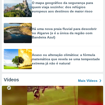
O mapa geográfico da segurança para
quem viaja sozinho: dos refúgios
europeus aos destinos de maior risco
Há uma nova praia fluvial para descobrir
no Algarve (e é a única da região com
Bandeira Azul)
Acaso ou alteração climática: a fórmula
matemática que revela se uma tempestade
extrema já não é natural
Vídeos
Mais Vídeos