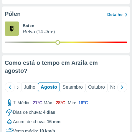
conteúdos.
Pólen
Detalhe
ção
Baixo
ão através
Relva (14 #/m³)
de
,
 e
dos,
publicidade
Como está o tempo em Arzila em
s, estudos
agosto
?
a e
mento de
o
Junho
Julho
Agosto
Setembro
Outubro
Novembro
ossos 1199
eiros
T. Média :
21°C
Máx.:
28°C
Min:
16°C
Dias de chuva:
4
dias
Acum. de chuva:
16 mm
Vento médio:
10 km/h