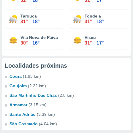
32°
18°
31°
17°
Tarouca
Tondela
31°
18°
31°
18°
Vila Nova de Paiva
Viseu
30°
16°
31°
17°
Localidades próximas
Coura
(1.93 km)
Goujoim
(2.22 km)
São Martinho Das Chãs
(2.8 km)
Armamar
(3.15 km)
Santo Adrião
(3.39 km)
São Cosmado
(4.04 km)