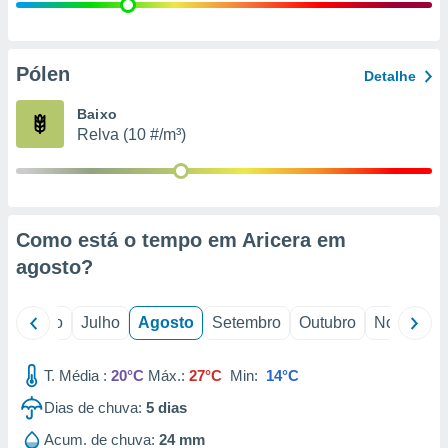
conteúdos.
ção
Pólen
Detalhe
ão através
de
Baixo
,
Relva (10 #/m³)
 e
dos,
publicidade
s, estudos
Como está o tempo em Aricera em
a e
mento de
agosto
?
ossos 1199
o
Junho
Julho
Agosto
Setembro
Outubro
Novembro
eiros
T. Média :
20°C
Máx.:
27°C
Min:
14°C
Dias de chuva:
5
dias
Acum. de chuva:
24 mm