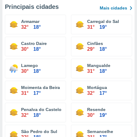
Principais cidades
Mais cidades
Armamar
Carregal do Sal
32°
18°
31°
19°
Castro Daire
Cinfães
30°
18°
29°
18°
Lamego
Mangualde
30°
18°
31°
18°
Moimenta da Beira
Mortágua
31°
17°
32°
17°
Penalva do Castelo
Resende
32°
18°
30°
19°
São Pedro do Sul
Sernancelhe