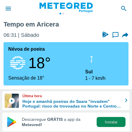
Tempo em Aricera
de
06:31
Sábado
...
 da
empo.pt) foi
Névoa de poeira
or
18°
is para
e as
 fornecidas
Sul
 qualidade.
Sensação de 18°
1
7 km/h
r a este
s das
opções:
Última hora
Hoje e amanhã poeiras do Saara “invadem”
ookies e
Portugal: risco de trovoadas no Norte e Centro
 forma
aumenta
Descarregue
GRÁTIS
a app da
Instalar
e digital
Meteored!
da,