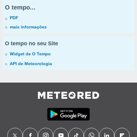
O tempo...
PDF
mais informações
O tempo no seu Site
Widget de O Tempo
API de Meteorologia