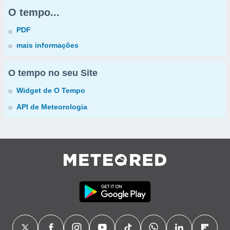
O tempo...
PDF
mais informações
O tempo no seu Site
Widget de O Tempo
API de Meteorologia