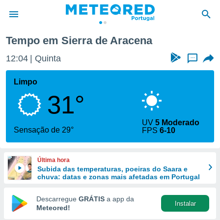
de Aracena
Tempo em Sierra de Aracena
de
12:04
Quinta
...
 da
empo.pt) foi
Limpo
or
31°
is para
e as
 fornecidas
UV
5 Moderado
 qualidade.
Sensação de 29°
FPS
6-10
r a este
s das
opções:
Última hora
Subida das temperaturas, poeiras do Saara e
ookies e
chuva: datas e zonas mais afetadas em Portugal
 forma
Descarregue
GRÁTIS
a app da
Instalar
e digital
Meteored!
da,