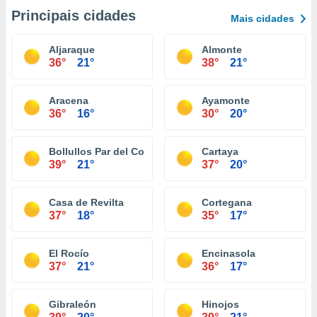
Principais cidades
Mais cidades
Aljaraque
Almonte
36°
21°
38°
21°
Aracena
Ayamonte
36°
16°
30°
20°
Bollullos Par del Condado
Cartaya
39°
21°
37°
20°
Casa de Revilta
Cortegana
37°
18°
35°
17°
El Rocío
Encinasola
37°
21°
36°
17°
Gibraleón
Hinojos