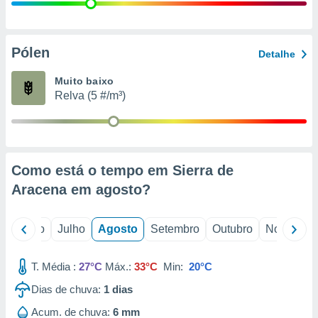
conteúdos.
ção
Pólen
Detalhe
ão através
de
Muito baixo
,
Relva (5 #/m³)
 e
dos,
publicidade
s, estudos
Como está o tempo em Sierra de
a e
mento de
Aracena em
agosto
?
ossos 1199
o
Junho
Julho
Agosto
Setembro
Outubro
Novembro
eiros
T. Média :
27°C
Máx.:
33°C
Min:
20°C
Dias de chuva:
1
dias
Acum. de chuva:
6 mm