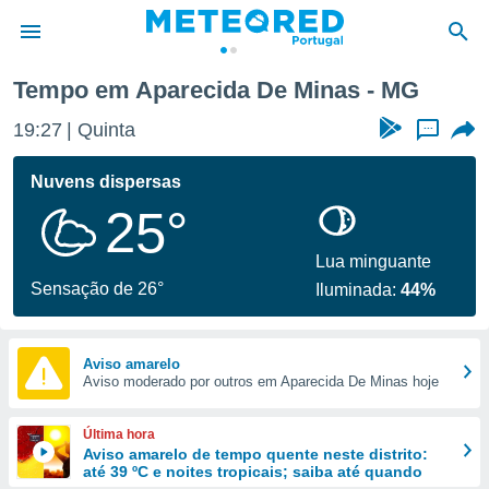
Tempo em Aparecida De Minas - MG
de
19:27
Quinta
...
 da
empo.pt) foi
Nuvens dispersas
or
25°
is para
e as
 fornecidas
Lua minguante
 qualidade.
Sensação de 26°
Iluminada:
44%
r a este
s das
opções:
Aviso amarelo
Aviso moderado por outros em Aparecida De Minas hoje
ookies e
 forma
Última hora
e digital
Aviso amarelo de tempo quente neste distrito:
até 39 ºC e noites tropicais; saiba até quando
da,