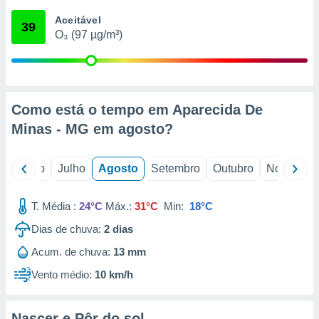
conteúdos.
Aceitável
39
O₃ (97 µg/m³)
ção
ão através
de
,
 e
Como está o tempo em Aparecida De
Minas - MG em
agosto
?
dos,
publicidade
s, estudos
o
Junho
Julho
Agosto
Setembro
Outubro
Novembro
a e
mento de
T. Média :
24°C
Máx.:
31°C
Min:
18°C
ossos 1199
Dias de chuva:
2
dias
eiros
Acum. de chuva:
13 mm
Vento médio:
10 km/h
Nascer e Pôr do sol