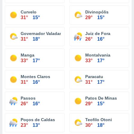
Curvelo
Divinopólis
31°
15°
29°
15°
Governador Valadares
Juiz de Fora
31°
18°
26°
16°
Manga
Montalvania
33°
17°
33°
17°
Montes Claros
Paracatu
31°
16°
31°
17°
Passos
Patos De Minas
26°
16°
29°
15°
Poços de Caldas
Teofilo Otoni
23°
13°
30°
18°