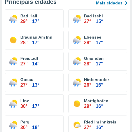
Principais cidades
Mais cidades
Bad Hall
Bad Ischl
29°
17°
27°
15°
Braunau Am Inn
Ebensee
28°
17°
28°
17°
Freistadt
Gmunden
27°
14°
28°
17°
Gosau
Hinterstoder
27°
13°
26°
16°
Linz
Mattighofen
30°
17°
29°
16°
Perg
Ried Im Innkreis
30°
18°
27°
16°