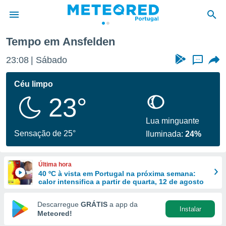
Tempo em Ansfelden
de
23:08
Sábado
...
 da
empo.pt) foi
Céu limpo
or
23°
is para
e as
 fornecidas
Lua minguante
 qualidade.
Sensação de 25°
Iluminada:
24%
r a este
s das
opções:
Última hora
40 ºC à vista em Portugal na próxima semana:
ookies e
calor intensifica a partir de quarta, 12 de agosto
 forma
Descarregue
GRÁTIS
a app da
Instalar
e digital
Meteored!
da,