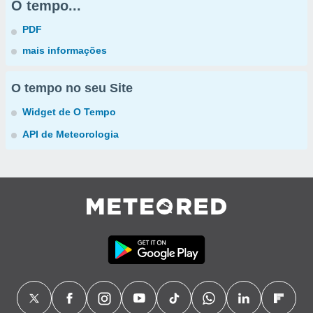
O tempo...
PDF
mais informações
O tempo no seu Site
Widget de O Tempo
API de Meteorologia