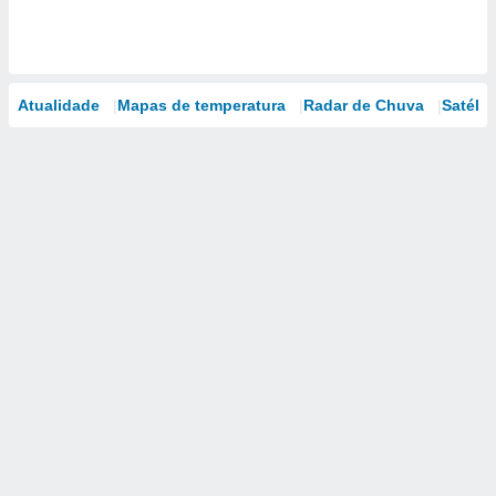
Atualidade
Mapas de temperatura
Radar de Chuva
Satélit