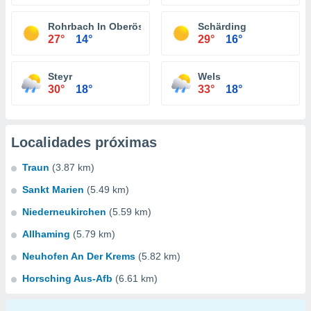
Rohrbach In Oberösterreich
Schärding
27°
14°
29°
16°
Steyr
Wels
30°
18°
33°
18°
Localidades próximas
Traun
(3.87 km)
Sankt Marien
(5.49 km)
Niederneukirchen
(5.59 km)
Allhaming
(5.79 km)
Neuhofen An Der Krems
(5.82 km)
Horsching Aus-Afb
(6.61 km)