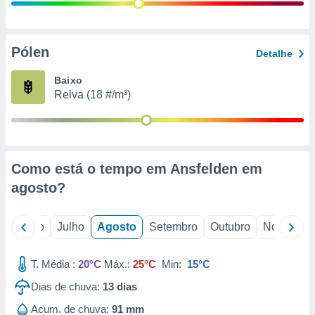
conteúdos.
ção
Pólen
Detalhe
ão através
de
Baixo
,
Relva (18 #/m³)
 e
dos,
publicidade
s, estudos
Como está o tempo em Ansfelden em
a e
mento de
agosto
?
ossos 1199
o
Junho
Julho
Agosto
Setembro
Outubro
Novembro
eiros
T. Média :
20°C
Máx.:
25°C
Min:
15°C
Dias de chuva:
13
dias
Acum. de chuva:
91 mm