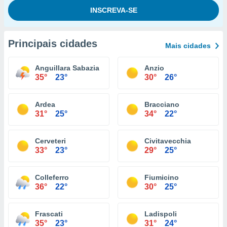
Principais cidades
Mais cidades
Anguillara Sabazia
Anzio
35°
23°
30°
26°
Ardea
Bracciano
31°
25°
34°
22°
Cerveteri
Civitavecchia
33°
23°
29°
25°
Colleferro
Fiumicino
36°
22°
30°
25°
Frascati
Ladispoli
35°
23°
31°
24°