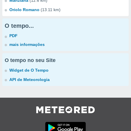
Manziana
(12.6 km)
Oriolo Romano
(13.11 km)
O tempo...
PDF
mais informações
O tempo no seu Site
Widget de O Tempo
API de Meteorologia