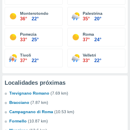
Monterotondo
Palestrina
36°
22°
35°
20°
Pomezia
Roma
33°
25°
37°
24°
Tivoli
Velletri
37°
22°
33°
22°
Localidades próximas
Trevignano Romano
(7.69 km)
Bracciano
(7.87 km)
Campagnano di Roma
(10.53 km)
Formello
(10.87 km)