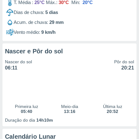
T. Média :
25°C
Máx.:
30°C
Min:
20°C
Dias de chuva:
5
dias
Acum. de chuva:
29 mm
Vento médio:
9 km/h
Nascer e Pôr do sol
Nascer do sol
Pôr do sol
06:11
20:21
Primeira luz
Meio-dia
Última luz
05:40
13:16
20:52
Duração do dia
14h10m
Calendário Lunar