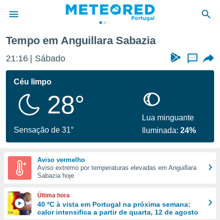
zia
Tempo em Anguillara Sabazia
de
21:17
Sábado
...
 da
empo.pt) foi
Céu limpo
or
28°
is para
e as
 fornecidas
Lua minguante
 qualidade.
Sensação de 31°
Iluminada:
24%
r a este
s das
opções:
Aviso vermelho
Aviso extremo por temperaturas elevadas em Anguillara
ookies e
Sabazia hoje
 forma
Última hora
e digital
40 ºC à vista em Portugal na próxima semana:
calor intensifica a partir de quarta, 12 de agosto
da,