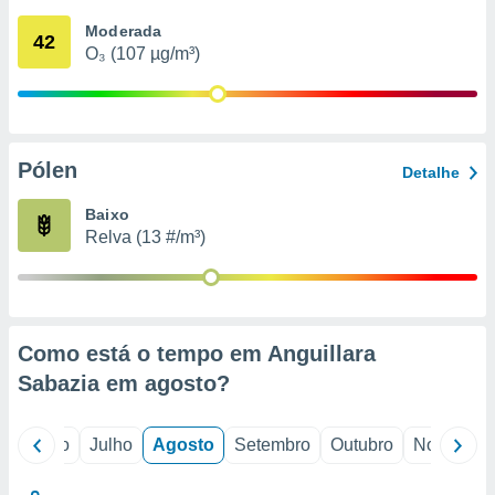
conteúdos.
Moderada
42
O₃ (107 µg/m³)
ção
ão através
de
,
 e
Pólen
Detalhe
dos,
Baixo
publicidade
Relva (13 #/m³)
s, estudos
a e
mento de
ossos 1199
Como está o tempo em Anguillara
eiros
Sabazia em
agosto
?
o
Junho
Julho
Agosto
Setembro
Outubro
Novembro