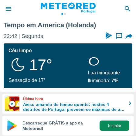
Tempo em America (Holanda)
de
22:42
Segunda
...
 da
empo.pt) foi
Céu limpo
or
17°
is para
e as
 fornecidas
Lua minguante
 qualidade.
Sensação de 17°
Iluminada:
7%
r a este
s das
opções:
Última hora
Aviso amarelo de tempo quente: nestes 4
ookies e
distritos de Portugal preveem-se máximas de até
 forma
40 ºC
Descarregue
GRÁTIS
a app da
Instalar
e digital
Meteored!
da,