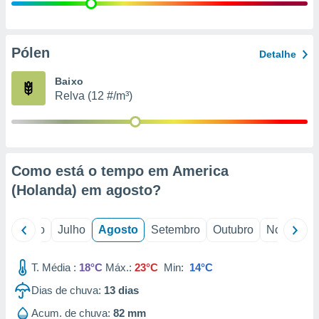
conteúdos.
ção
Pólen
Detalhe
ão através
de
Baixo
,
Relva (12 #/m³)
 e
dos,
publicidade
s, estudos
Como está o tempo em America
a e
mento de
(Holanda) em
agosto
?
ossos 1199
o
Junho
Julho
Agosto
Setembro
Outubro
Novembro
eiros
T. Média :
18°C
Máx.:
23°C
Min:
14°C
Dias de chuva:
13
dias
Acum. de chuva:
82 mm