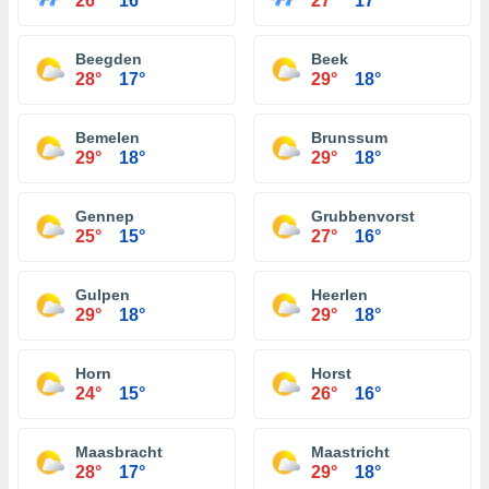
26°
16°
27°
17°
Beegden
Beek
28°
17°
29°
18°
Bemelen
Brunssum
29°
18°
29°
18°
Gennep
Grubbenvorst
25°
15°
27°
16°
Gulpen
Heerlen
29°
18°
29°
18°
Horn
Horst
24°
15°
26°
16°
Maasbracht
Maastricht
28°
17°
29°
18°