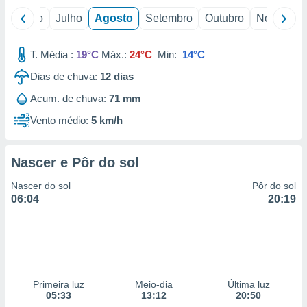
o
Junho
Julho
Agosto
Setembro
Outubro
Novembro
T. Média :
19°C
Máx.:
24°C
Min:
14°C
Dias de chuva:
12
dias
Acum. de chuva:
71 mm
Vento médio:
5 km/h
Nascer e Pôr do sol
Nascer do sol
Pôr do sol
06:04
20:19
Primeira luz
Meio-dia
Última luz
05:33
13:12
20:50