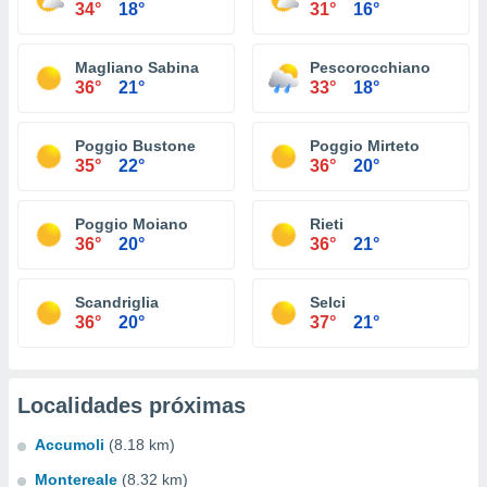
34°
18°
31°
16°
Magliano Sabina
Pescorocchiano
36°
21°
33°
18°
Poggio Bustone
Poggio Mirteto
35°
22°
36°
20°
Poggio Moiano
Rieti
36°
20°
36°
21°
Scandriglia
Selci
36°
20°
37°
21°
Localidades próximas
Accumoli
(8.18 km)
Montereale
(8.32 km)