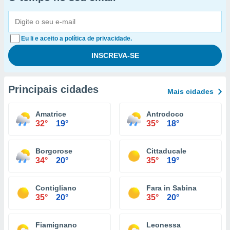
Eu li e aceito a política de privacidade.
Principais cidades
Mais cidades
Amatrice
Antrodoco
32°
19°
35°
18°
Borgorose
Cittaducale
34°
20°
35°
19°
Contigliano
Fara in Sabina
35°
20°
35°
20°
Fiamignano
Leonessa