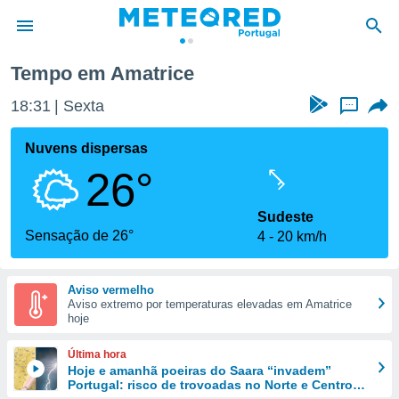
Tempo em Amatrice
de
18:31
Sexta
...
 da
empo.pt) foi
Nuvens dispersas
or
26°
is para
e as
 fornecidas
Sudeste
 qualidade.
Sensação de 26°
4
20 km/h
r a este
s das
opções:
Aviso vermelho
Aviso extremo por temperaturas elevadas em Amatrice
ookies e
hoje
 forma
Última hora
e digital
Hoje e amanhã poeiras do Saara “invadem”
Portugal: risco de trovoadas no Norte e Centro
da,