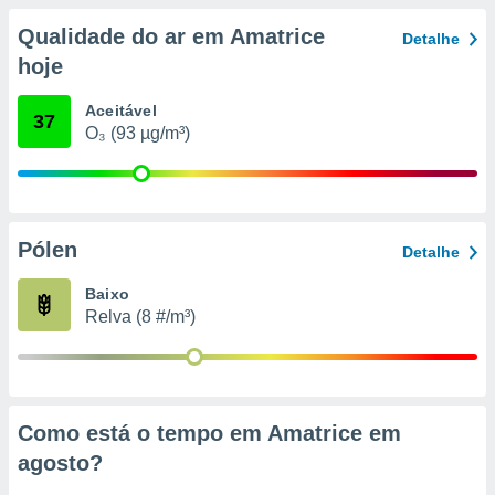
conteúdos.
Qualidade do ar em Amatrice
Detalhe
ção
hoje
ão através
Aceitável
37
de
O₃ (93 µg/m³)
,
 e
dos,
publicidade
s, estudos
Pólen
Detalhe
a e
mento de
Baixo
Relva (8 #/m³)
ossos 1199
eiros
Como está o tempo em Amatrice em
agosto
?