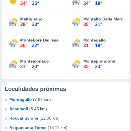
34°
25°
34°
19°
Maltignano
Montalto Delle Marche
38°
23°
36°
21°
Montefiore Dell'aso
Montegallo
36°
22°
31°
19°
Montemonaco
Monteprandone
31°
20°
35°
23°
Localidades próximas
Montegallo
(7.89 km)
Accumoli
(8.45 km)
Roccafluvione
(12.06 km)
Acquasanta Terme
(13.11 km)