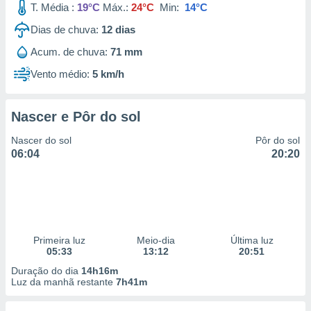
T. Média :
19°C
Máx.:
24°C
Min:
14°C
Dias de chuva:
12
dias
Acum. de chuva:
71 mm
Vento médio:
5 km/h
Nascer e Pôr do sol
Nascer do sol
Pôr do sol
06:04
20:20
Primeira luz
Meio-dia
Última luz
05:33
13:12
20:51
Duração do dia
14h16m
Luz da manhã restante
7h41m