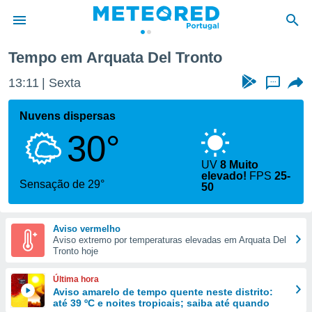
Tempo em Arquata Del Tronto
de
13:11
Sexta
...
 da
empo.pt) foi
Nuvens dispersas
or
30°
is para
e as
 fornecidas
UV
8 Muito
elevado!
FPS
25-
 qualidade.
Sensação de 29°
50
r a este
s das
opções:
Aviso vermelho
Aviso extremo por temperaturas elevadas em Arquata Del
ookies e
Tronto hoje
 forma
Última hora
e digital
Aviso amarelo de tempo quente neste distrito:
da,
até 39 ºC e noites tropicais; saiba até quando