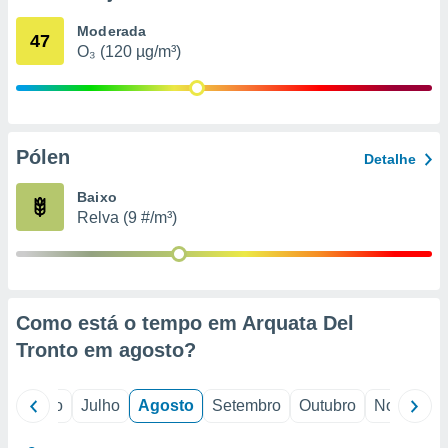
conteúdos.
Moderada
47
O₃ (120 µg/m³)
ção
ão através
de
,
 e
Pólen
Detalhe
dos,
Baixo
publicidade
Relva (9 #/m³)
s, estudos
a e
mento de
ossos 1199
Como está o tempo em Arquata Del
eiros
Tronto em
agosto
?
o
Junho
Julho
Agosto
Setembro
Outubro
Novembro