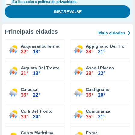
Eu li e aceito a política de privacidade.
Principais cidades
Mais cidades
Acquasanta Terme
Appignano Del Tronto
32°
18°
38°
21°
Arquata Del Tronto
Ascoli Piceno
31°
18°
38°
22°
Carassai
Castignano
36°
22°
36°
20°
Colli Del Tronto
Comunanza
39°
24°
35°
21°
Cupra Marittima
Force