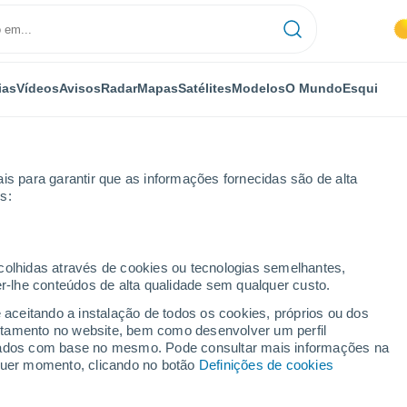
ias
Vídeos
Avisos
Radar
Mapas
Satélites
Modelos
O Mundo
Esqui
is para garantir que as informações fornecidas são de alta
s:
ecolhidas através de cookies ou tecnologias semelhantes,
er-lhe conteúdos de alta qualidade sem qualquer custo.
e aceitando a instalação de todos os cookies, próprios ou dos
rtamento no website, bem como desenvolver um perfil
...
lizados com base no mesmo. Pode consultar mais informações na
lquer momento, clicando no botão
Definições de cookies
Por horas
Céu nublado nas próximas horas