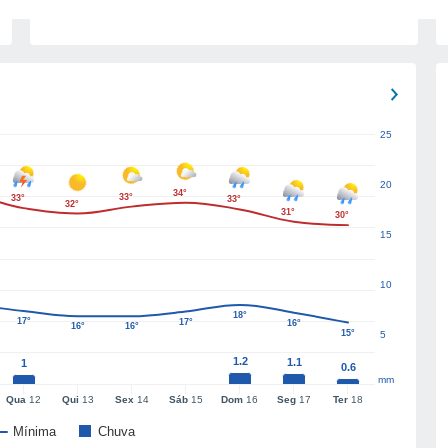
25
20
34°
33°
33°
33°
32°
31°
30°
15
10
18°
17°
17°
16°
16°
16°
15°
5
1.2
1.1
1
0.6
mm
Qua
12
Qui
13
Sex
14
Sáb
15
Dom
16
Seg
17
Ter
18
Mínima
Chuva