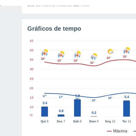
Luz da manhã restante
12h48m
Gráficos de tempo
45
40
35°
34°
34°
35
33°
33°
32°
30
25
20
5.8
17°
5.4
17°
15
16°
16°
15°
3.4
10
0.8
0.2
°C
Qui
6
Sex
7
Sáb
8
Dom
9
Seg
10
Ter
11
Máxima