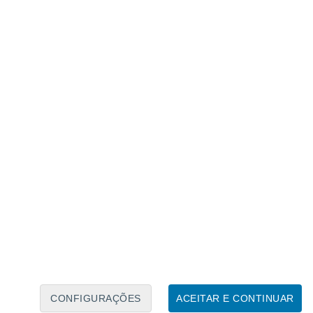
Calendário Lunar
Seg
Ter
Qua
Qui
Sex
Sáb
Domo
6
7
8
9
10
11
12
13
14
15
16
17
18
19
CONFIGURAÇÕES
ACEITAR E CONTINUAR