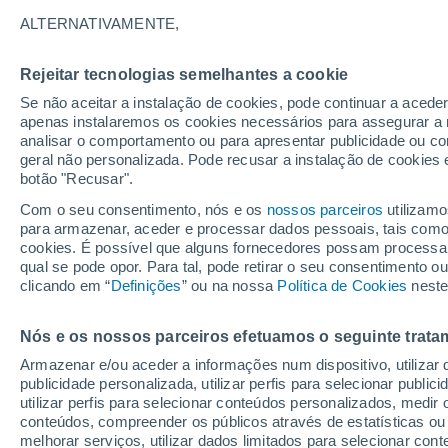
23°
ALTERNATIVAMENTE,
Rejeitar tecnologias semelhantes a cookie
Este
Se não aceitar a instalação de cookies, pode continuar a acede
Sensação de 24°
1
-
9 km/h
apenas instalaremos os cookies necessários para assegurar a 
analisar o comportamento ou para apresentar publicidade ou co
geral não personalizada. Pode recusar a instalação de cookies 
botão "Recusar".
Última hora
Subida das temperaturas, poeiras do Saara e
Com o seu consentimento, nós e os
nossos parceiros
utilizamo
chuva: datas e zonas mais afetadas em Portu
para armazenar, aceder e processar dados pessoais, tais como a
cookies. É possível que alguns fornecedores possam processa
O Tempo 1 - 7 Dias
Atualidade
Mapas de nuvens
qual se pode opor. Para tal, pode retirar o seu consentimento 
clicando em “
Definições
” ou na nossa
Política de Cookies
neste
Nós e os nossos parceiros efetuamos o seguinte trata
Amanhã
Sábado
D
Hoje
Armazenar e/ou aceder a informações num dispositivo, utilizar da
7 Ago.
8 Ago.
6 Ago.
publicidade personalizada, utilizar perfis para selecionar public
utilizar perfis para selecionar conteúdos personalizados, med
conteúdos, compreender os públicos através de estatísticas ou
melhorar serviços, utilizar dados limitados para selecionar cont
70%
80%
80%