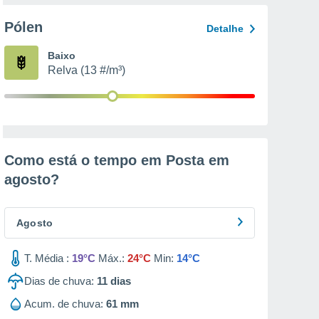
Pólen
Detalhe
Baixo
Relva (13 #/m³)
Como está o tempo em Posta em
agosto
?
Agosto
T. Média :
19°C
Máx.:
24°C
Min:
14°C
Dias de chuva:
11
dias
Acum. de chuva:
61 mm