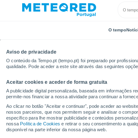
O tempo
Notíc
Aviso de privacidade
O conteúdo da Tempo.pt (tempo.pt) foi preparado por profissiona
qualidade. Pode aceder a este site através das seguintes opçõe
Aceitar cookies e aceder de forma gratuita
Início
Itália
Província de Rieti
Posta
A publicidade digital personalizada, baseada em informações r
permite-nos financiar a nossa atividade para continuar a fornec
Tempo em Posta
Ao clicar no botão "Aceitar e continuar", pode aceder ao websit
nossos parceiros, que nos permitem seguir e analisar o compo
08:04
Quinta
específico para lhe mostrar publicidade e conteúdos persona
nossa
Política de Cookies
e retirar o seu consentimento a qua
disponível na parte inferior da nossa página web.
Limpo