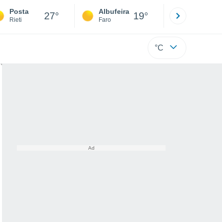
Posta
Albufeira
Lisboa
27°
19°
Rieti
Faro
Lisboa
°C