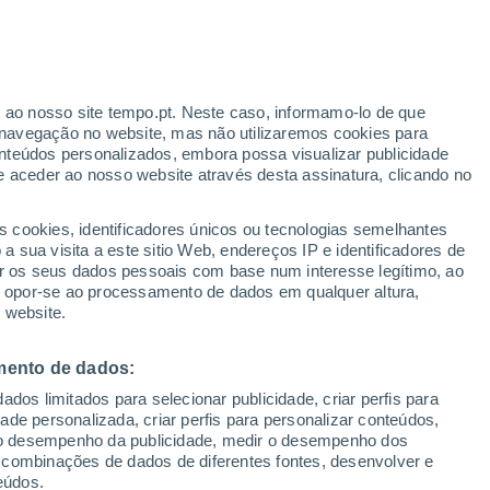
Aviso vermelho
Aviso extremo por temperaturas
elevadas em Posta hoje
r ao nosso site tempo.pt. Neste caso, informamo-lo de que
navegação no website, mas não utilizaremos cookies para
nteúdos personalizados, embora possa visualizar publicidade
e aceder ao nosso website através desta assinatura, clicando no
s cookies, identificadores únicos ou tecnologias semelhantes
gal
 sua visita a este sitio Web, endereços IP e identificadores de
r os seus dados pessoais com base num interesse legítimo, ao
Radar de Chuva
Satélites
Modelos
ou opor-se ao processamento de dados em qualquer altura,
 website.
mento de dados:
omingo
Segunda
Terça
Quarta
dos limitados para selecionar publicidade, criar perfis para
9 Ago.
10 Ago.
11 Ago.
12 Ago.
idade personalizada, criar perfis para personalizar conteúdos,
ir o desempenho da publicidade, medir o desempenho dos
 combinações de dados de diferentes fontes, desenvolver e
eúdos.
40%
60%
50%