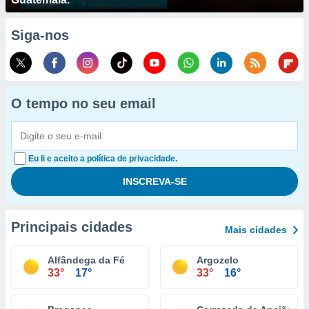
Siga-nos
O tempo no seu email
Eu li e aceito a política de privacidade.
Principais cidades
Mais cidades
Alfândega da Fé
Argozelo
33°
17°
33°
16°