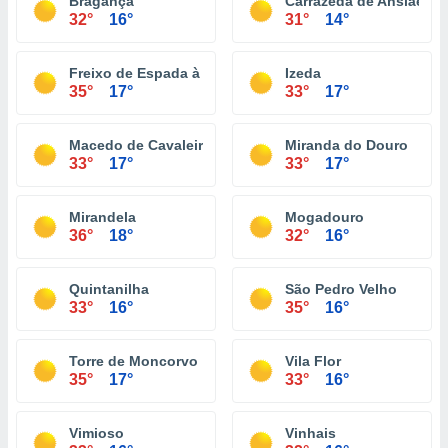
Bragança
Carrazeda de Ansiães
32°
16°
31°
14°
Freixo de Espada à Cinta
Izeda
35°
17°
33°
17°
Macedo de Cavaleiros
Miranda do Douro
33°
17°
33°
17°
Mirandela
Mogadouro
36°
18°
32°
16°
Quintanilha
São Pedro Velho
33°
16°
35°
16°
Torre de Moncorvo
Vila Flor
35°
17°
33°
16°
Vimioso
Vinhais