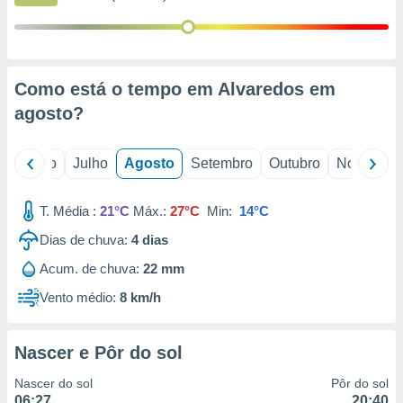
conteúdos.
ção
ão através
Como está o tempo em Alvaredos em
de
agosto
?
,
 e
o
Junho
Julho
Agosto
Setembro
Outubro
Novembro
dos,
publicidade
s, estudos
T. Média :
21°C
Máx.:
27°C
Min:
14°C
a e
mento de
Dias de chuva:
4
dias
Acum. de chuva:
22 mm
ossos 1199
Vento médio:
8 km/h
eiros
Nascer e Pôr do sol
Nascer do sol
Pôr do sol
06:27
20:40