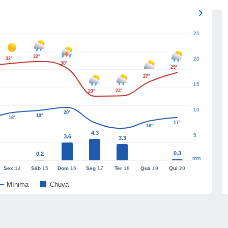
25
32°
32°
20
30°
29°
27°
15
23°
23°
10
20°
19°
18°
17°
16°
4.3
5
3.6
3.3
0.3
0.2
mm
Sex
14
Sáb
15
Dom
16
Seg
17
Ter
18
Qua
19
Qui
20
Mínima
Chuva