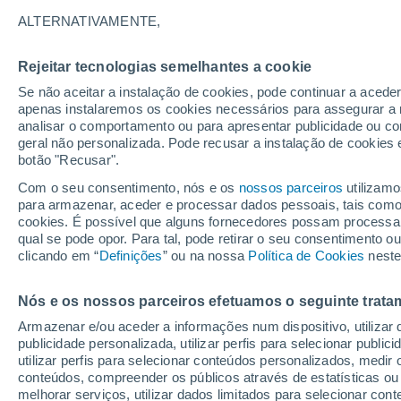
22°
ALTERNATIVAMENTE,
Rejeitar tecnologias semelhantes a cookie
Sudeste
Se não aceitar a instalação de cookies, pode continuar a acede
Sensação de 20°
4
-
23 km/
apenas instalaremos os cookies necessários para assegurar a 
analisar o comportamento ou para apresentar publicidade ou co
geral não personalizada. Pode recusar a instalação de cookies 
botão "Recusar".
Última hora
Hoje e amanhã poeiras do Saara “invadem”
Com o seu consentimento, nós e os
nossos parceiros
utilizamo
Portugal: risco de trovoadas no Norte e Centr
para armazenar, aceder e processar dados pessoais, tais como a
aumenta
cookies. É possível que alguns fornecedores possam processa
O Tempo 1 - 7 Dias
Atualidade
Mapas de chuva
R
qual se pode opor. Para tal, pode retirar o seu consentimento 
clicando em “
Definições
” ou na nossa
Política de Cookies
neste
Nós e os nossos parceiros efetuamos o seguinte trata
Amanhã
Segunda
Hoje
Armazenar e/ou aceder a informações num dispositivo, utilizar da
9 Ago.
10 Ago.
8 Ago.
publicidade personalizada, utilizar perfis para selecionar public
utilizar perfis para selecionar conteúdos personalizados, med
conteúdos, compreender os públicos através de estatísticas ou
melhorar serviços, utilizar dados limitados para selecionar cont
70%
80%
90%