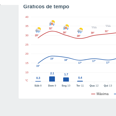
Gráficos de tempo
40
35
32°
31°
30°
30°
30
29°
28°
25
20
19°
18°
17°
17°
15
17°
15°
10
2.1
1.7
0.4
0.3
°C
Sáb
8
Dom
9
Seg
10
Ter
11
Qua
12
Qui
13
Máxima