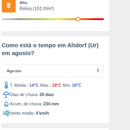
Alto
Relva (101 #/m³)
Como está o tempo em Altdorf (Ur)
em
agosto
?
Agosto
T. Média :
14°C
Máx.:
19°C
Min:
10°C
Dias de chuva:
20
dias
Acum. de chuva:
234 mm
Vento médio:
4 km/h