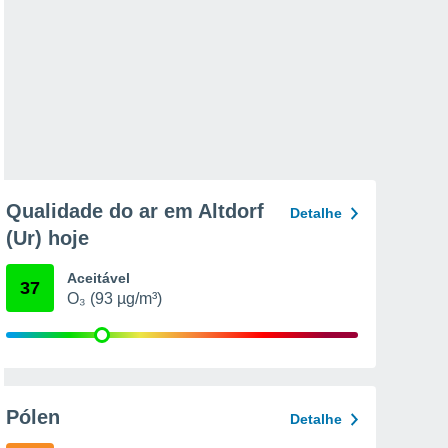
Qualidade do ar em Altdorf
Detalhe
(Ur) hoje
Aceitável
37
O₃ (93 µg/m³)
Pólen
Detalhe