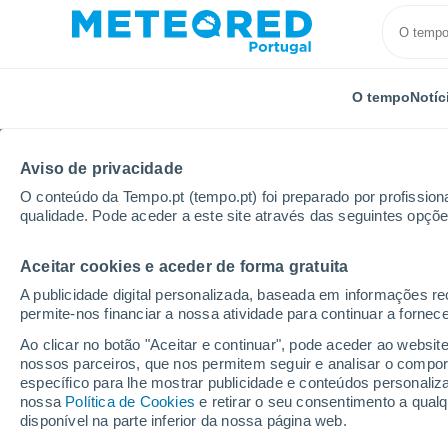
O tempo
Notíc
Aviso de privacidade
O conteúdo da Tempo.pt (tempo.pt) foi preparado por profissiona
qualidade. Pode aceder a este site através das seguintes opçõe
Aceitar cookies e aceder de forma gratuita
Início
Suíça
Uri
Altdorf (Ur)
A publicidade digital personalizada, baseada em informações r
permite-nos financiar a nossa atividade para continuar a fornec
Tempo em Altdorf (Ur)
Ao clicar no botão "Aceitar e continuar", pode aceder ao websit
nossos parceiros, que nos permitem seguir e analisar o compo
09:03
Sábado
específico para lhe mostrar publicidade e conteúdos persona
nossa
Política de Cookies
e retirar o seu consentimento a qua
disponível na parte inferior da nossa página web.
Nuvens dispersas