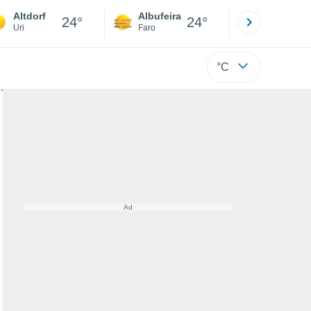
Altdorf
Albufeira
Lisboa
24°
24°
Uri
Faro
Lisboa
°C