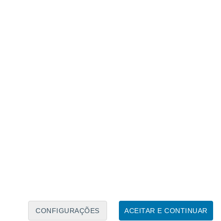
Calendário Lunar
Seg
Ter
Qua
Qui
Sex
Sáb
Domo
8
9
10
11
12
13
14
15
16
17
18
19
20
21
CONFIGURAÇÕES
ACEITAR E CONTINUAR