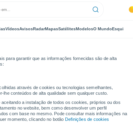
ias
Vídeos
Avisos
Radar
Mapas
Satélites
Modelos
O Mundo
Esqui
is para garantir que as informações fornecidas são de alta
s:
ecolhidas através de cookies ou tecnologias semelhantes,
er-lhe conteúdos de alta qualidade sem qualquer custo.
e aceitando a instalação de todos os cookies, próprios ou dos
rtamento no website, bem como desenvolver um perfil
...
lizados com base no mesmo. Pode consultar mais informações na
lquer momento, clicando no botão
Definições de cookies
Por horas
Chuva fraca nas próximas horas