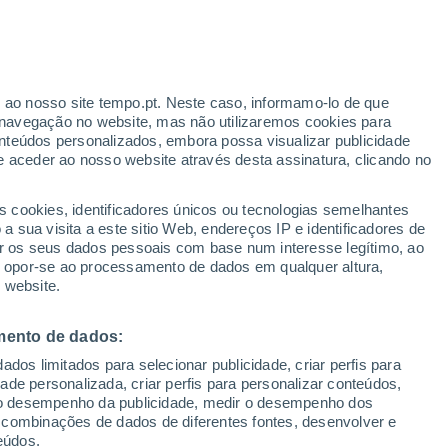
r ao nosso site tempo.pt. Neste caso, informamo-lo de que
h
navegação no website, mas não utilizaremos cookies para
nteúdos personalizados, embora possa visualizar publicidade
e aceder ao nosso website através desta assinatura, clicando no
s cookies, identificadores únicos ou tecnologias semelhantes
o
 sua visita a este sitio Web, endereços IP e identificadores de
r os seus dados pessoais com base num interesse legítimo, ao
adar de Chuva
Satélites
Modelos
ou opor-se ao processamento de dados em qualquer altura,
 website.
mento de dados:
Terça
Quarta
Quinta
Sexta
dos limitados para selecionar publicidade, criar perfis para
11 Ago.
12 Ago.
13 Ago.
14 Ago.
idade personalizada, criar perfis para personalizar conteúdos,
ir o desempenho da publicidade, medir o desempenho dos
 combinações de dados de diferentes fontes, desenvolver e
eúdos.
60%