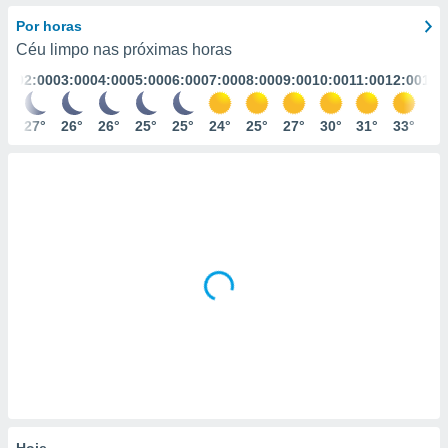
m
 recolhidas
Por horas
cookies ou
Céu limpo nas próximas horas
:00
02:00
03:00
04:00
05:00
06:00
07:00
08:00
09:00
10:00
11:00
12:00
13:
, permite-
ar a nossa
ara
7°
27°
26°
26°
25°
25°
24°
25°
27°
30°
31°
33°
33
ACEITAR
 fornecer-
E
os de alta
CONTINUAR
sem
sto.
CONFIGURAÇÕES
o botão
ontinuar",
r ao
itando a
de todos os
óprios ou
parceiros,
rmitem
lisar o
nto no
em como
 um perfil
Hoje