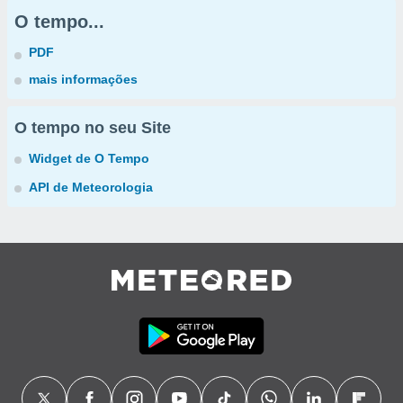
O tempo...
PDF
mais informações
O tempo no seu Site
Widget de O Tempo
API de Meteorologia