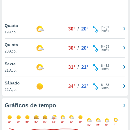
ite através
atura,
 botão
Quarta
7
-
37
30°
/
20°
km/h
19 Ago.
nto, nós e
arceiros
Quinta
cookies,
8
-
33
30°
/
20°
km/h
20 Ago.
ores únicos
ias
s para
Sexta
8
-
32
31°
/
21°
 aceder e
km/h
21 Ago.
dados
ais como a
Sábado
 este sitio
8
-
33
34°
/
22°
km/h
22 Ago.
eços IP e
ores de
possível
Gráficos de tempo
es possam
os seus
35°
34°
34°
35°
35°
34°
35°
35°
34°
oais com
31°
31°
30°
30°
nteresse