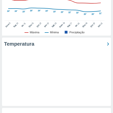
o qual se
ara tal,
25°
24°
24°
24°
24°
23°
23°
23°
 o seu
22°
22°
21°
20°
20°
to ou opor-
essamento
16
12
19
9
10
15
17
13
14
20
21
18
11
Dom
Dom
Qua
Qua
Seg
Sáb
Seg
Qui
Sex
Qui
Sex
Ter
Ter
m qualquer
ando em “
Máxima
Mínima
Precipitação
 ou na
Temperatura
 Cookies
te.
 nossos
s o
o de
e/ou aceder
ões num
utilizar
ados para
publicidade,