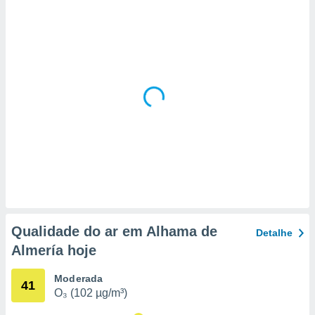
 para
a, utilizar
selecionar
a, criar
personalizar
tilizar
selecionar
dos, medir
nho da
, medir o
o dos
r os
ravés de
Qualidade do ar em Alhama de
Detalhe
s ou
Almería hoje
s de dados
es fontes,
 e melhorar
Moderada
41
ilizar dados
O₃ (102 µg/m³)
ara