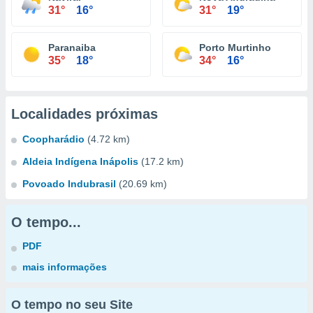
31°
16°
31°
19°
Paranaiba
Porto Murtinho
35°
18°
34°
16°
Localidades próximas
Coopharádio
(4.72 km)
Aldeia Indígena Inápolis
(17.2 km)
Povoado Indubrasil
(20.69 km)
O tempo...
PDF
mais informações
O tempo no seu Site