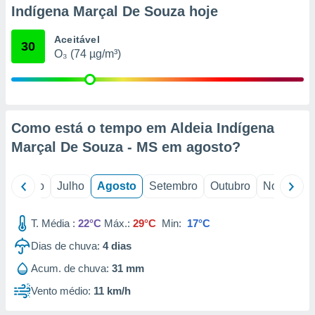
conteúdos.
Indígena Marçal De Souza hoje
ção
Aceitável
30
O₃ (74 µg/m³)
ão através
de
,
 e
Como está o tempo em Aldeia Indígena
dos,
publicidade
Marçal De Souza - MS em
agosto
?
s, estudos
a e
mento de
o
Junho
Julho
Agosto
Setembro
Outubro
Novembro
ossos 1199
T. Média :
22°C
Máx.:
29°C
Min:
17°C
eiros
Dias de chuva:
4
dias
Acum. de chuva:
31 mm
Vento médio:
11 km/h