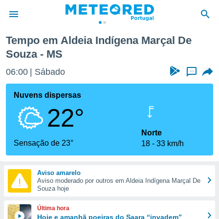
e Souza
Tempo em Aldeia Indígena Marçal De
Souza - MS
de
 da
06:01
Sábado
...
empo.pt) foi
or
Nuvens dispersas
is para
e as
22°
 fornecidas
 qualidade.
Norte
r a este
Sensação de 23°
s das
18
33 km/h
opções:
ookies e
Aviso amarelo
 forma
Aviso moderado por outros em Aldeia Indígena Marçal De
Souza hoje
e digital
Última hora
da,
Hoje e amanhã poeiras do Saara “invadem”