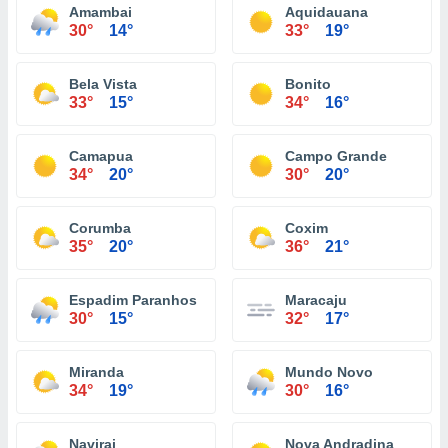
Amambai
Aquidauana
30°
14°
33°
19°
Bela Vista
Bonito
33°
15°
34°
16°
Camapua
Campo Grande
34°
20°
30°
20°
Corumba
Coxim
35°
20°
36°
21°
Espadim Paranhos
Maracaju
30°
15°
32°
17°
Miranda
Mundo Novo
34°
19°
30°
16°
Navirai
Nova Andradina