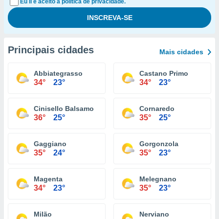
Eu li e aceito a política de privacidade.
Principais cidades
Mais cidades
Abbiategrasso
Castano Primo
34°
23°
34°
23°
Cinisello Balsamo
Cornaredo
36°
25°
35°
25°
Gaggiano
Gorgonzola
35°
24°
35°
23°
Magenta
Melegnano
34°
23°
35°
23°
Milão
Nerviano