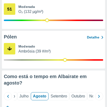
conteúdos.
Moderada
51
O₃ (132 µg/m³)
ção
ão através
de
,
 e
Pólen
Detalhe
dos,
Moderado
publicidade
Ambrósia (39 #/m³)
s, estudos
a e
mento de
ossos 1199
Como está o tempo em Albairate em
eiros
agosto
?
o
Junho
Julho
Agosto
Setembro
Outubro
Novembro