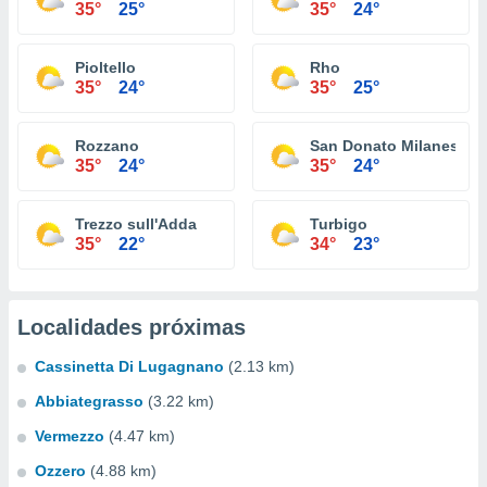
35°
25°
35°
24°
Pioltello
Rho
35°
24°
35°
25°
Rozzano
San Donato Milanese
35°
24°
35°
24°
Trezzo sull'Adda
Turbigo
35°
22°
34°
23°
Localidades próximas
Cassinetta Di Lugagnano
(2.13 km)
Abbiategrasso
(3.22 km)
Vermezzo
(4.47 km)
Ozzero
(4.88 km)