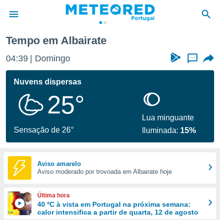
Tempo em Albairate
de
04:39
Domingo
...
 da
empo.pt) foi
Nuvens dispersas
or
25°
is para
e as
 fornecidas
Lua minguante
 qualidade.
Sensação de 26°
Iluminada:
15%
r a este
s das
opções:
Aviso amarelo
Aviso moderado por trovoada em Albairate hoje
ookies e
 forma
Última hora
e digital
40 ºC à vista em Portugal na próxima semana:
calor intensifica a partir de quarta, 12 de agosto
da,