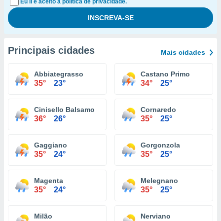
Eu li e aceito a política de privacidade.
Principais cidades
Mais cidades
Abbiategrasso
Castano Primo
35°
23°
34°
25°
Cinisello Balsamo
Cornaredo
36°
26°
35°
25°
Gaggiano
Gorgonzola
35°
24°
35°
25°
Magenta
Melegnano
35°
24°
35°
25°
Milão
Nerviano