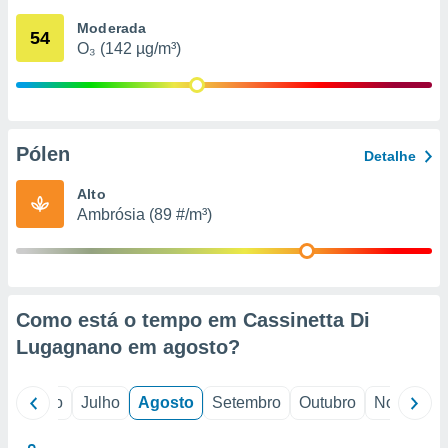
conteúdos.
Moderada
54
O₃ (142 µg/m³)
ção
ão através
de
,
 e
Pólen
Detalhe
dos,
Alto
publicidade
Ambrósia (89 #/m³)
s, estudos
a e
mento de
ossos 1199
Como está o tempo em Cassinetta Di
eiros
Lugagnano em
agosto
?
o
Junho
Julho
Agosto
Setembro
Outubro
Novembro