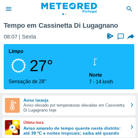
Lugagnano
Tempo em Cassinetta Di Lugagnano
de
08:07
Sexta
...
 da
empo.pt) foi
Limpo
or
27°
is para
e as
 fornecidas
Norte
 qualidade.
Sensação de 28°
7
14 km/h
r a este
s das
opções:
Aviso laranja
Aviso elevado por temperaturas elevadas em Cassinetta
ookies e
Di Lugagnano hoje
 forma
Última hora
e digital
Aviso amarelo de tempo quente neste distrito:
até 39 ºC e noites tropicais; saiba até quando
da,