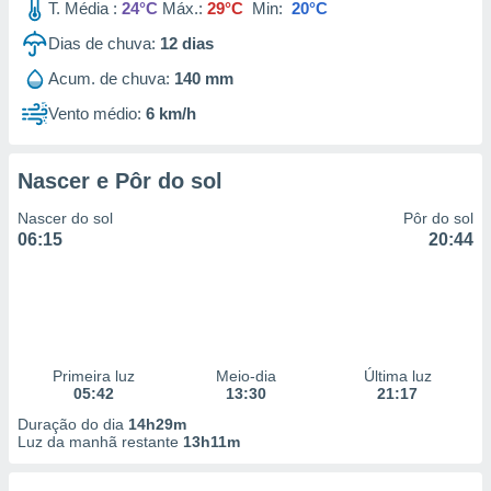
T. Média :
24°C
Máx.:
29°C
Min:
20°C
Dias de chuva:
12
dias
Acum. de chuva:
140 mm
Vento médio:
6 km/h
Nascer e Pôr do sol
Nascer do sol
Pôr do sol
06:15
20:44
Primeira luz
Meio-dia
Última luz
05:42
13:30
21:17
Duração do dia
14h29m
Luz da manhã restante
13h11m