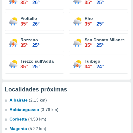
35°
26°
35°
25°
Pioltello
Rho
35°
26°
35°
25°
Rozzano
San Donato Milanese
35°
25°
35°
25°
Trezzo sull'Adda
Turbigo
35°
25°
34°
24°
Localidades próximas
Albairate
(2.13 km)
Abbiategrasso
(3.76 km)
Corbetta
(4.53 km)
Magenta
(5.22 km)