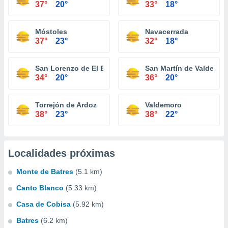
37°
20°
33°
18°
Móstoles
Navacerrada
37°
23°
32°
18°
San Lorenzo de El Escorial
San Martín de Valdeigle
34°
20°
36°
20°
Torrejón de Ardoz
Valdemoro
38°
23°
38°
22°
Localidades próximas
Monte de Batres
(5.1 km)
Canto Blanco
(5.33 km)
Casa de Cobisa
(5.92 km)
Batres
(6.2 km)