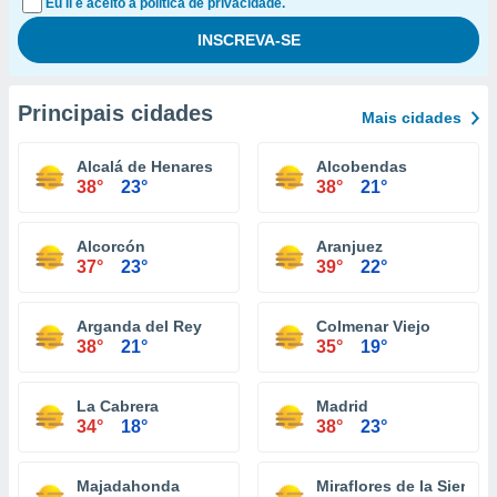
Eu li e aceito a política de privacidade.
Principais cidades
Mais cidades
Alcalá de Henares
Alcobendas
38°
23°
38°
21°
Alcorcón
Aranjuez
37°
23°
39°
22°
Arganda del Rey
Colmenar Viejo
38°
21°
35°
19°
La Cabrera
Madrid
34°
18°
38°
23°
Majadahonda
Miraflores de la Sierra