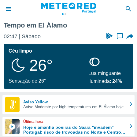
Tempo em El Álamo
de
02:47
Sábado
...
 da
empo.pt) foi
Céu limpo
or
26°
is para
e as
 fornecidas
Lua minguante
 qualidade.
Sensação de 26°
Iluminada:
24%
r a este
s das
opções:
Aviso Yellow
Aviso Moderate por high temperatures em El Álamo hoje
ookies e
 forma
Última hora
e digital
Hoje e amanhã poeiras do Saara “invadem”
Portugal: risco de trovoadas no Norte e Centro
da,