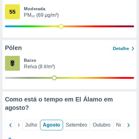
conteúdos.
Moderada
55
PM₁₀ (69 µg/m³)
ção
ão através
de
,
 e
Pólen
Detalhe
dos,
Baixo
publicidade
Relva (8 #/m³)
s, estudos
a e
mento de
ossos 1199
Como está o tempo em El Álamo em
eiros
agosto
?
o
Junho
Julho
Agosto
Setembro
Outubro
Novembro