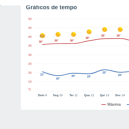
Gráficos de tempo
50
45
39°
39°
40
38°
36°
36°
36°
35
30
25
20
22°
21°
20°
20°
19°
18°
15
°C
Dom
9
Seg
10
Ter
11
Qua
12
Qui
13
Sex
14
Máxima