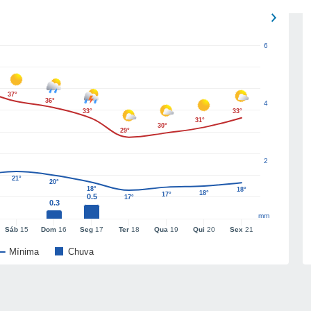
6
37°
36°
4
33°
33°
31°
30°
29°
2
21°
20°
18°
18°
18°
17°
0.5
17°
0.3
mm
Sáb
15
Dom
16
Seg
17
Ter
18
Qua
19
Qui
20
Sex
21
Mínima
Chuva