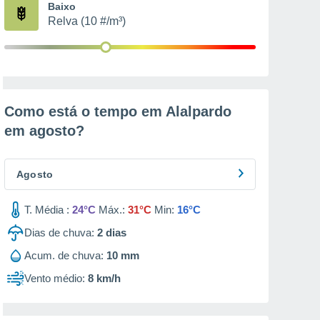
Baixo
Relva (10 #/m³)
Como está o tempo em Alalpardo
em
agosto
?
Agosto
T. Média :
24°C
Máx.:
31°C
Min:
16°C
Dias de chuva:
2
dias
Acum. de chuva:
10 mm
Vento médio:
8 km/h