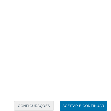
Calendário Lunar
Seg
Ter
Qua
Qui
Sex
Sáb
Domo
9
10
11
12
13
14
15
16
17
18
19
20
21
22
CONFIGURAÇÕES
ACEITAR E CONTINUAR