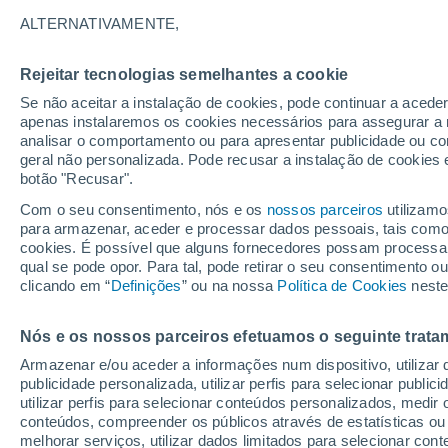
35°
ALTERNATIVAMENTE,
Rejeitar tecnologias semelhantes a cookie
Sudoeste
Se não aceitar a instalação de cookies, pode continuar a acede
Sensação de 33°
19
-
44 km
apenas instalaremos os cookies necessários para assegurar a 
analisar o comportamento ou para apresentar publicidade ou co
geral não personalizada. Pode recusar a instalação de cookies 
botão "Recusar".
Astronomia
Incrível: descoberto um planeta potencialmen
Com o seu consentimento, nós e os
nossos parceiros
utilizamo
habitável a apenas 25 anos-luz da Terra
para armazenar, aceder e processar dados pessoais, tais como a
cookies. É possível que alguns fornecedores possam processa
O Tempo 1 - 7 Dias
Atualidade
Mapas de nuvens
qual se pode opor. Para tal, pode retirar o seu consentimento 
clicando em “
Definições
” ou na nossa
Política de Cookies
neste
Nós e os nossos parceiros efetuamos o seguinte trata
Amanhã
Terça
Hoje
Armazenar e/ou aceder a informações num dispositivo, utilizar da
10 Ago.
11 Ago.
9 Ago.
publicidade personalizada, utilizar perfis para selecionar public
utilizar perfis para selecionar conteúdos personalizados, med
conteúdos, compreender os públicos através de estatísticas ou
melhorar serviços, utilizar dados limitados para selecionar cont