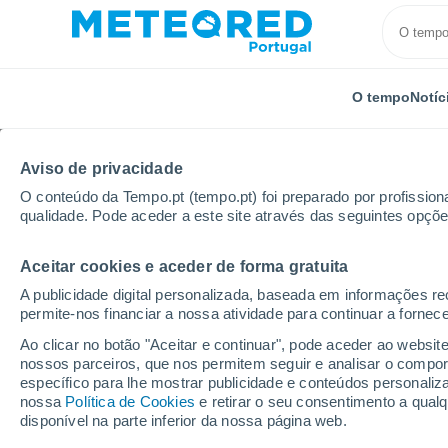
O tempo
Notíc
Aviso de privacidade
O conteúdo da Tempo.pt (tempo.pt) foi preparado por profissiona
qualidade. Pode aceder a este site através das seguintes opçõe
Aceitar cookies e aceder de forma gratuita
Início
Espanha
Comunidade de Madrid
Alalpar
A publicidade digital personalizada, baseada em informações r
permite-nos financiar a nossa atividade para continuar a fornec
Tempo em Alalpardo
Ao clicar no botão "Aceitar e continuar", pode aceder ao websit
nossos parceiros, que nos permitem seguir e analisar o compo
16:34
Domingo
específico para lhe mostrar publicidade e conteúdos persona
nossa
Política de Cookies
e retirar o seu consentimento a qua
disponível na parte inferior da nossa página web.
Nuvens dispersas