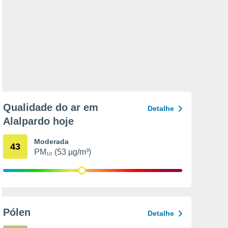
Qualidade do ar em
Detalhe
Alalpardo hoje
Moderada
43
PM₁₀ (53 µg/m³)
Pólen
Detalhe