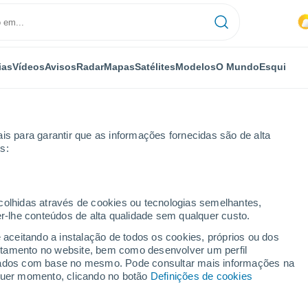
ias
Vídeos
Avisos
Radar
Mapas
Satélites
Modelos
O Mundo
Esqui
is para garantir que as informações fornecidas são de alta
s:
do
ecolhidas através de cookies ou tecnologias semelhantes,
er-lhe conteúdos de alta qualidade sem qualquer custo.
e aceitando a instalação de todos os cookies, próprios ou dos
rtamento no website, bem como desenvolver um perfil
...
lizados com base no mesmo. Pode consultar mais informações na
lquer momento, clicando no botão
Definições de cookies
Por horas
Intervalos nublados nas
próximas horas