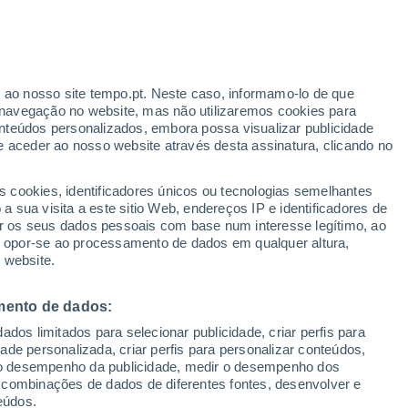
Aviso amarelo
Aviso moderado por temperaturas
elevadas em Alalpardo hoje
r ao nosso site tempo.pt. Neste caso, informamo-lo de que
/h
navegação no website, mas não utilizaremos cookies para
nteúdos personalizados, embora possa visualizar publicidade
e aceder ao nosso website através desta assinatura, clicando no
te
s cookies, identificadores únicos ou tecnologias semelhantes
 sua visita a este sitio Web, endereços IP e identificadores de
r os seus dados pessoais com base num interesse legítimo, ao
Radar de Chuva
Satélites
Modelos
ou opor-se ao processamento de dados em qualquer altura,
 website.
mento de dados:
Quarta
Quinta
Sexta
Sábado
dos limitados para selecionar publicidade, criar perfis para
12 Ago.
13 Ago.
14 Ago.
15 Ago.
idade personalizada, criar perfis para personalizar conteúdos,
ir o desempenho da publicidade, medir o desempenho dos
 combinações de dados de diferentes fontes, desenvolver e
eúdos.