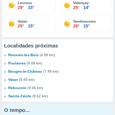
Levroux
Valençay
29°
15°
29°
14°
Vatan
Vendoeuvres
29°
15°
29°
15°
Localidades próximas
Rouvres-les-Bois
(4.99 km)
Poulaines
(6.09 km)
Bouges-le-Château
(7.49 km)
Vatan
(8.93 km)
Reboursin
(9.06 km)
Sainte-Cécile
(9.62 km)
O tempo...