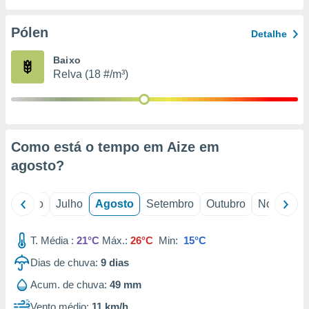
conteúdos.
Pólen
Detalhe
ção
Baixo
ão através
Relva (18 #/m³)
de
,
 e
dos,
publicidade
Como está o tempo em Aize em
s, estudos
agosto
?
a e
mento de
o
Junho
Julho
Agosto
Setembro
Outubro
Novembro
ossos 1199
eiros
T. Média :
21°C
Máx.:
26°C
Min:
15°C
Dias de chuva:
9
dias
Acum. de chuva:
49 mm
Vento médio:
11 km/h