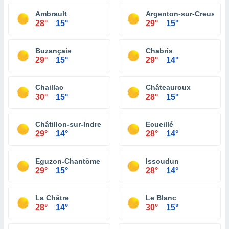
Ambrault
Argenton-sur-Creuse
28°
15°
29°
15°
Buzançais
Chabris
29°
15°
29°
14°
Chaillac
Châteauroux
30°
15°
28°
15°
Châtillon-sur-Indre
Ecueillé
29°
14°
28°
14°
Eguzon-Chantôme
Issoudun
29°
15°
28°
14°
La Châtre
Le Blanc
28°
14°
30°
15°