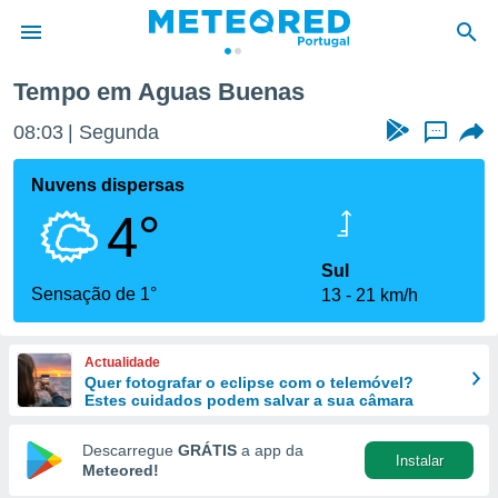
Tempo em Aguas Buenas
de
08:03
Segunda
...
 da
empo.pt) foi
Nuvens dispersas
or
4°
is para
e as
 fornecidas
Sul
 qualidade.
Sensação de 1°
13
21 km/h
r a este
s das
opções:
Actualidade
Quer fotografar o eclipse com o telemóvel?
ookies e
Estes cuidados podem salvar a sua câmara
 forma
Descarregue
GRÁTIS
a app da
Instalar
e digital
Meteored!
da,