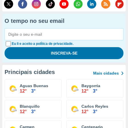
O tempo no seu email
Eu li e aceito a política de privacidade.
Principais cidades
Mais cidades
Aguas Buenas
Baygorria
12°
3°
12°
3°
Blanquillo
Carlos Reyles
12°
3°
12°
3°
Carmen
Centenario