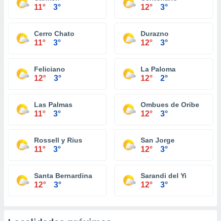
11°
3°
12°
3°
Cerro Chato
Durazno
11°
3°
12°
3°
Feliciano
La Paloma
12°
3°
12°
2°
Las Palmas
Ombues de Oribe
11°
3°
12°
3°
Rossell y Rius
San Jorge
11°
3°
12°
3°
Santa Bernardina
Sarandi del Yi
12°
3°
12°
3°