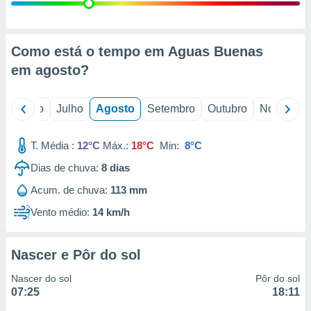
conteúdos.
ção
Como está o tempo em Aguas Buenas
ão através
em
agosto
?
de
,
 e
o
Junho
Julho
Agosto
Setembro
Outubro
Novembro
dos,
publicidade
T. Média :
12°C
Máx.:
18°C
Min:
8°C
s, estudos
Dias de chuva:
8
dias
a e
mento de
Acum. de chuva:
113 mm
Vento médio:
14 km/h
ossos 1199
eiros
Nascer e Pôr do sol
Nascer do sol
Pôr do sol
07:25
18:11