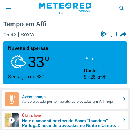
Tempo em Affi
de
15:43
Sexta
...
 da
empo.pt) foi
Nuvens dispersas
or
33°
is para
e as
 fornecidas
Oeste
 qualidade.
Sensação de 33°
8
26 km/h
r a este
s das
opções:
Aviso laranja
Aviso elevado por temperaturas elevadas em Affi hoje
ookies e
 forma
Última hora
e digital
Hoje e amanhã poeiras do Saara “invadem”
Portugal: risco de trovoadas no Norte e Centro
da,