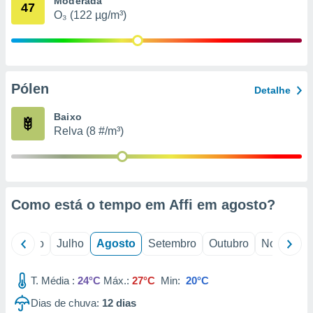
Moderada
conteúdos.
47
O₃ (122 µg/m³)
ção
ão através
de
Pólen
,
Detalhe
 e
Baixo
dos,
Relva (8 #/m³)
publicidade
s, estudos
a e
mento de
Como está o tempo em Affi em
agosto
?
ossos 1199
eiros
o
Junho
Julho
Agosto
Setembro
Outubro
Novembro
T. Média :
24°C
Máx.:
27°C
Min:
20°C
Dias de chuva:
12
dias