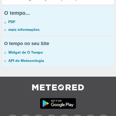
O tempo...
PDF
mais informações
O tempo no seu Site
Widget de O Tempo
API de Meteorologia