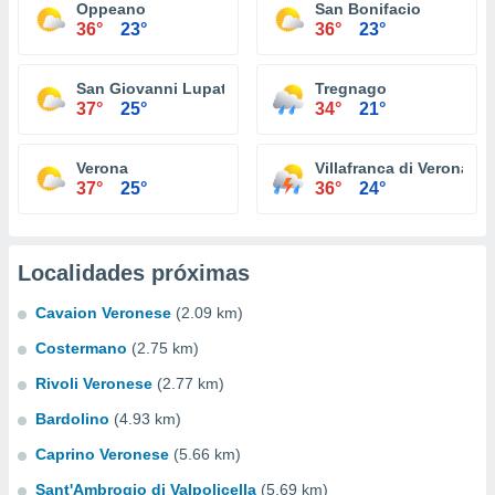
Oppeano
San Bonifacio
36°
23°
36°
23°
San Giovanni Lupatoto
Tregnago
37°
25°
34°
21°
Verona
Villafranca di Verona
37°
25°
36°
24°
Localidades próximas
Cavaion Veronese
(2.09 km)
Costermano
(2.75 km)
Rivoli Veronese
(2.77 km)
Bardolino
(4.93 km)
Caprino Veronese
(5.66 km)
Sant'Ambrogio di Valpolicella
(5.69 km)