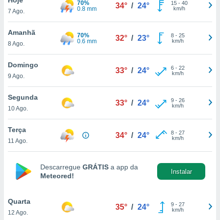
70%
para lhe
15
-
40
34°
/
24°
0.8 mm
km/h
7 Ago.
licidade e
ados com
Amanhã
70%
8
-
25
32°
/
23°
esmo. Pode
0.6 mm
km/h
8 Ago.
ais
s na nossa
Domingo
6
-
22
 Cookies
e
33°
/
24°
km/h
9 Ago.
u
nto a
omento,
Segunda
9
-
26
33°
/
24°
 botão
km/h
10 Ago.
de cookies
na parte
Terça
8
-
27
nossa
34°
/
24°
km/h
11 Ago.
.
IVAMENTE,
Descarregue
GRÁTIS
a app da
Instalar
Meteored!
as
tes a
Quarta
9
-
27
35°
/
24°
km/h
12 Ago.