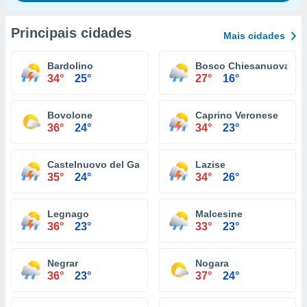
Principais cidades
Mais cidades
Bardolino
Bosco Chiesanuova
34°
25°
27°
16°
Bovolone
Caprino Veronese
36°
24°
34°
23°
Castelnuovo del Garda
Lazise
35°
24°
34°
26°
Legnago
Malcesine
36°
23°
33°
23°
Negrar
Nogara
36°
23°
37°
24°