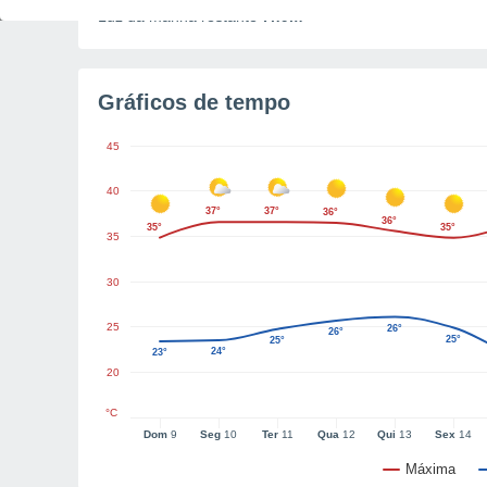
Luz da manhã restante
7h9m
Gráficos de tempo
45
40
37°
37°
36°
36°
35°
35°
35
30
25
26°
26°
25°
25°
24°
23°
20
°C
Dom
9
Seg
10
Ter
11
Qua
12
Qui
13
Sex
14
Máxima