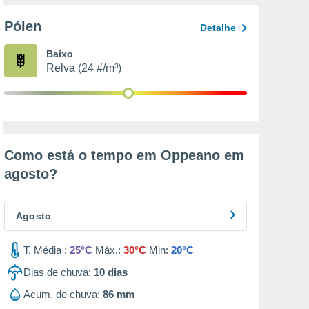
Pólen
Detalhe
Baixo
Relva (24 #/m³)
Como está o tempo em Oppeano em
agosto
?
Agosto
T. Média :
25°C
Máx.:
30°C
Min:
20°C
Dias de chuva:
10
dias
Acum. de chuva:
86 mm