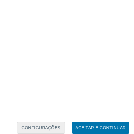
Calendário Lunar
Seg
Ter
Qua
Qui
Sex
Sáb
Domo
9
10
11
12
13
14
15
16
17
18
19
20
21
22
CONFIGURAÇÕES
ACEITAR E CONTINUAR