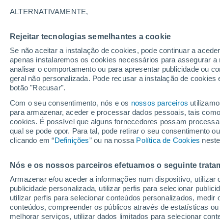
34°
ALTERNATIVAMENTE,
Rejeitar tecnologias semelhantes a cookie
UV
7 Alto
Se não aceitar a instalação de cookies, pode continuar a acede
Sensação de 34°
FPS
15-25
apenas instalaremos os cookies necessários para assegurar a 
analisar o comportamento ou para apresentar publicidade ou co
geral não personalizada. Pode recusar a instalação de cookies 
botão "Recusar".
Última hora
40 ºC à vista em Portugal na próxima semana
Com o seu consentimento, nós e os
nossos parceiros
utilizamo
calor intensifica a partir de quarta, 12 de ago
para armazenar, aceder e processar dados pessoais, tais como a
cookies. É possível que alguns fornecedores possam processa
O Tempo 1 - 7 Dias
Atualidade
Mapas de nuvens
qual se pode opor. Para tal, pode retirar o seu consentimento 
clicando em “
Definições
” ou na nossa
Política de Cookies
neste
Nós e os nossos parceiros efetuamos o seguinte trata
Amanhã
Terça
Hoje
Armazenar e/ou aceder a informações num dispositivo, utilizar da
10 Ago.
11 Ago.
9 Ago.
publicidade personalizada, utilizar perfis para selecionar public
utilizar perfis para selecionar conteúdos personalizados, med
conteúdos, compreender os públicos através de estatísticas ou
melhorar serviços, utilizar dados limitados para selecionar cont