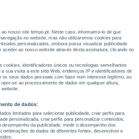
Aviso amarelo
Aviso moderado por trovoada em
Oppeano hoje
r ao nosso site tempo.pt. Neste caso, informamo-lo de que
navegação no website, mas não utilizaremos cookies para
nteúdos personalizados, embora possa visualizar publicidade
e aceder ao nosso website através desta assinatura, clicando no
:
s cookies, identificadores únicos ou tecnologias semelhantes
sto
 sua visita a este sitio Web, endereços IP e identificadores de
r os seus dados pessoais com base num interesse legítimo, ao
Radar de Chuva
Satélites
Modelos
ou opor-se ao processamento de dados em qualquer altura,
 website.
mento de dados:
Quarta
Quinta
Sexta
Sábado
dos limitados para selecionar publicidade, criar perfis para
12 Ago.
13 Ago.
14 Ago.
15 Ago.
idade personalizada, criar perfis para personalizar conteúdos,
ir o desempenho da publicidade, medir o desempenho dos
 combinações de dados de diferentes fontes, desenvolver e
eúdos.