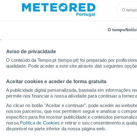
O tempo
Notíc
Aviso de privacidade
O conteúdo da Tempo.pt (tempo.pt) foi preparado por profissiona
qualidade. Pode aceder a este site através das seguintes opçõe
Aceitar cookies e aceder de forma gratuita
Início
Itália
Província de Verona
Oppeano
A publicidade digital personalizada, baseada em informações r
permite-nos financiar a nossa atividade para continuar a fornec
Tempo em Oppeano
Ao clicar no botão "Aceitar e continuar", pode aceder ao websit
nossos parceiros, que nos permitem seguir e analisar o compo
13:55
Domingo
específico para lhe mostrar publicidade e conteúdos persona
nossa
Política de Cookies
e retirar o seu consentimento a qua
disponível na parte inferior da nossa página web.
Limpo