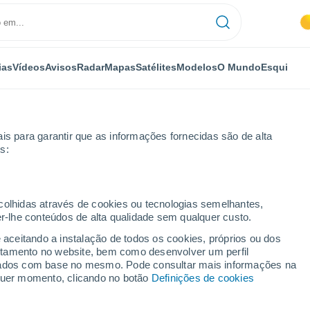
ias
Vídeos
Avisos
Radar
Mapas
Satélites
Modelos
O Mundo
Esqui
is para garantir que as informações fornecidas são de alta
s:
ecolhidas através de cookies ou tecnologias semelhantes,
er-lhe conteúdos de alta qualidade sem qualquer custo.
e aceitando a instalação de todos os cookies, próprios ou dos
rtamento no website, bem como desenvolver um perfil
...
lizados com base no mesmo. Pode consultar mais informações na
lquer momento, clicando no botão
Definições de cookies
Por horas
Intervalos nublados nas
próximas horas