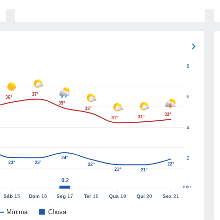
8
37°
6
36°
35°
33°
32°
31°
31°
4
24°
2
23°
23°
22°
22°
21°
21°
0.2
mm
Sáb
15
Dom
16
Seg
17
Ter
18
Qua
19
Qui
20
Sex
21
Mínima
Chuva