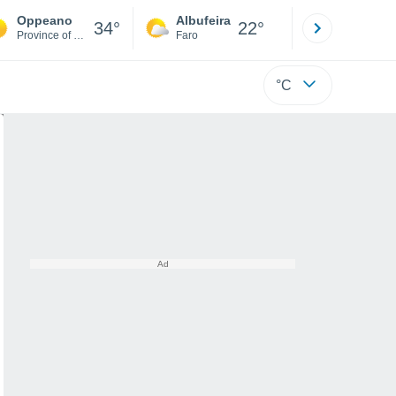
Oppeano
Albufeira
Lisboa
34°
22°
Province of Verona
Faro
Lisboa
°C