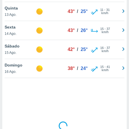
tar a
de cookies,
Quinta
11
-
31
43°
/
25°
uar a
km/h
13 Ago.
osso site
este caso,
Sexta
lo de que
15
-
37
43°
/
26°
km/h
14 Ago.
talaremos
s para
Sábado
16
-
37
42°
/
25°
a navegação
km/h
15 Ago.
, mas não
s cookies
Domingo
15
-
41
ar o
38°
/
24°
km/h
16 Ago.
nto ou
ntar
 ou
dos,
ssa
ublicidade
ada. Pode
nstalação de
ceder ao