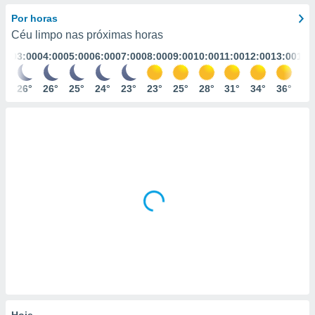
m
 recolhidas
Por horas
cookies ou
Céu limpo nas próximas horas
:00
03:00
04:00
05:00
06:00
07:00
08:00
09:00
10:00
11:00
12:00
13:00
14:
, permite-
ar a nossa
ara
7°
26°
26°
25°
24°
23°
23°
25°
28°
31°
34°
36°
38
ACEITAR
 fornecer-
E
os de alta
CONTINUAR
sem
sto.
CONFIGURAÇÕES
o botão
ontinuar",
r ao
itando a
de todos os
óprios ou
parceiros,
rmitem
lisar o
nto no
em como
 um perfil
Hoje