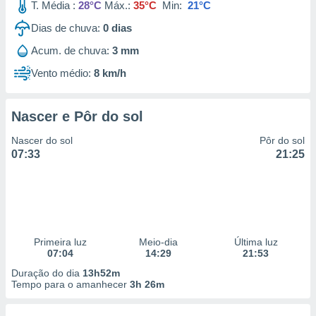
T. Média :
28°C
Máx.:
35°C
Min:
21°C
Dias de chuva:
0
dias
Acum. de chuva:
3 mm
Vento médio:
8 km/h
Nascer e Pôr do sol
Nascer do sol
Pôr do sol
07:33
21:25
Primeira luz
Meio-dia
Última luz
07:04
14:29
21:53
Duração do dia
13h52m
Tempo para o amanhecer
3h 26m