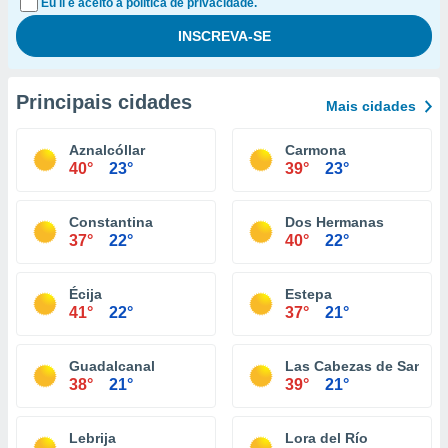
Eu li e aceito a política de privacidade.
Principais cidades
Mais cidades
Aznalcóllar
Carmona
40°
23°
39°
23°
Constantina
Dos Hermanas
37°
22°
40°
22°
Écija
Estepa
41°
22°
37°
21°
Guadalcanal
Las Cabezas de San Ju
38°
21°
39°
21°
Lebrija
Lora del Río