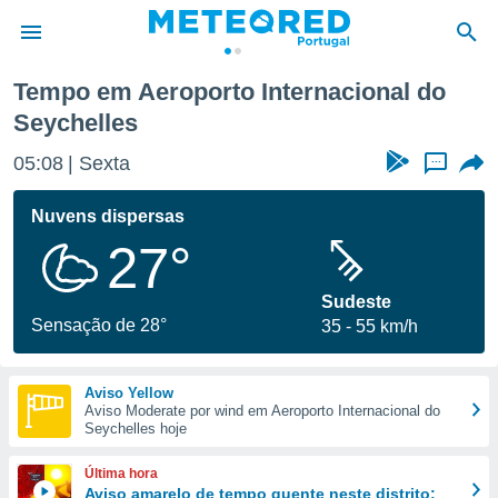
Tempo em Aeroporto Internacional do
Seychelles
de
 da
05:08
Sexta
...
empo.pt) foi
or
Nuvens dispersas
is para
e as
27°
 fornecidas
 qualidade.
Sudeste
r a este
Sensação de 28°
s das
35
55 km/h
opções:
ookies e
Aviso Yellow
 forma
Aviso Moderate por wind em Aeroporto Internacional do
Seychelles hoje
e digital
Última hora
da,
Aviso amarelo de tempo quente neste distrito: