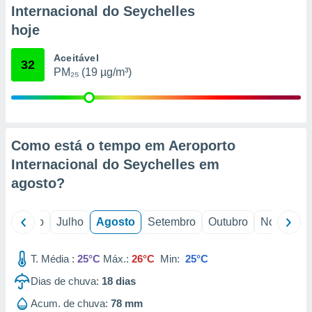
conteúdos.
Internacional do Seychelles
hoje
ção
Aceitável
ão através
32
PM₂₅ (19 µg/m³)
de
,
 e
dos,
publicidade
Como está o tempo em Aeroporto
s, estudos
Internacional do Seychelles em
a e
agosto
?
mento de
ossos 1199
o
Junho
Julho
Agosto
Setembro
Outubro
Novembro
eiros
T. Média :
25°C
Máx.:
26°C
Min:
25°C
Dias de chuva:
18
dias
Acum. de chuva:
78 mm