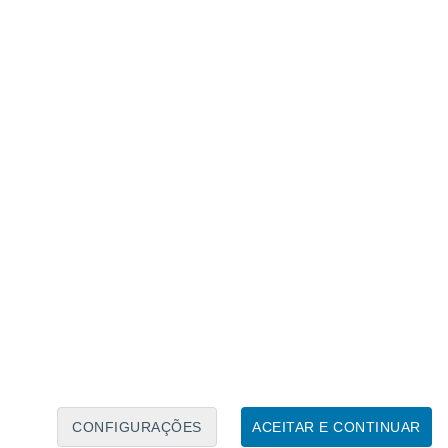
Calendário Lunar
Seg
Ter
Qua
Qui
Sex
Sáb
Domo
7
8
9
10
11
12
13
14
15
16
17
18
19
20
CONFIGURAÇÕES
ACEITAR E CONTINUAR