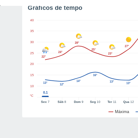
Gráficos de tempo
40
35
30
28°
27°
25°
24°
25
23°
22°
20
15
16°
14°
13°
13°
13°
12°
10
0.1
°C
Sex
7
Sáb
8
Dom
9
Seg
10
Ter
11
Qua
12
Máxima