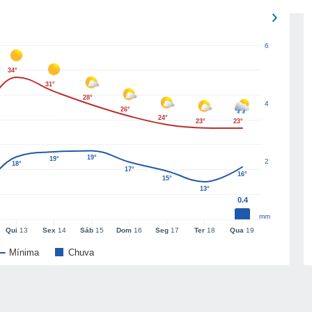
6
34°
31°
28°
4
26°
24°
23°
23°
19°
19°
2
18°
17°
16°
15°
13°
0.4
mm
Qui
13
Sex
14
Sáb
15
Dom
16
Seg
17
Ter
18
Qua
19
Mínima
Chuva