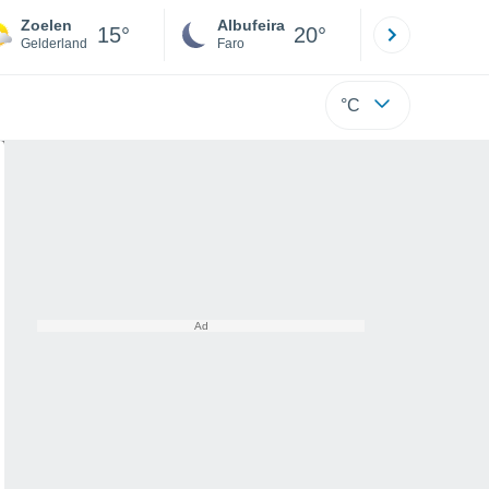
Zoelen
Albufeira
Lisboa
15°
20°
Gelderland
Faro
Lisboa
°C