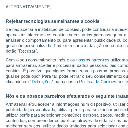
14°
ALTERNATIVAMENTE,
Rejeitar tecnologias semelhantes a cookie
Oeste
Se não aceitar a instalação de cookies, pode continuar a acede
Sensação de 14°
3
-
6 km/h
apenas instalaremos os cookies necessários para assegurar a 
analisar o comportamento ou para apresentar publicidade ou co
geral não personalizada. Pode recusar a instalação de cookies 
botão "Recusar".
Última hora
Aviso amarelo de tempo quente neste distrito:
Com o seu consentimento, nós e os
nossos parceiros
utilizamo
39 ºC e noites tropicais; saiba até quando
para armazenar, aceder e processar dados pessoais, tais como a
cookies. É possível que alguns fornecedores possam processa
O Tempo 1 - 7 Dias
Atualidade
Mapas de chuva
R
qual se pode opor. Para tal, pode retirar o seu consentimento 
clicando em “
Definições
” ou na nossa
Política de Cookies
neste
Nós e os nossos parceiros efetuamos o seguinte trata
Sábado
Domingo
S
Sexta
Armazenar e/ou aceder a informações num dispositivo, utilizar da
15 Ago.
16 Ago.
14 Ago.
publicidade personalizada, utilizar perfis para selecionar public
utilizar perfis para selecionar conteúdos personalizados, med
conteúdos, compreender os públicos através de estatísticas ou
melhorar serviços, utilizar dados limitados para selecionar cont