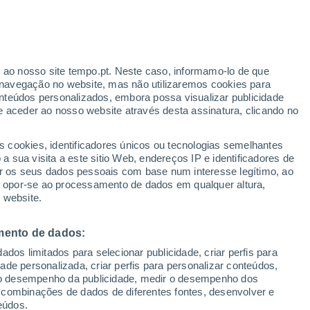
r ao nosso site tempo.pt. Neste caso, informamo-lo de que
navegação no website, mas não utilizaremos cookies para
nteúdos personalizados, embora possa visualizar publicidade
e aceder ao nosso website através desta assinatura, clicando no
 até
s cookies, identificadores únicos ou tecnologias semelhantes
 sua visita a este sitio Web, endereços IP e identificadores de
r os seus dados pessoais com base num interesse legítimo, ao
adar de Chuva
Satélites
Modelos
ou opor-se ao processamento de dados em qualquer altura,
 website.
mento de dados:
egunda
Terça
Quarta
Quinta
dos limitados para selecionar publicidade, criar perfis para
17 Ago.
18 Ago.
19 Ago.
20 Ago.
idade personalizada, criar perfis para personalizar conteúdos,
ir o desempenho da publicidade, medir o desempenho dos
 combinações de dados de diferentes fontes, desenvolver e
eúdos.
70%