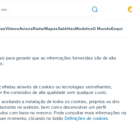
ias
Vídeos
Avisos
Radar
Mapas
Satélites
Modelos
O Mundo
Esqui
is para garantir que as informações fornecidas são de alta
s:
emana
ecolhidas através de cookies ou tecnologias semelhantes,
er-lhe conteúdos de alta qualidade sem qualquer custo.
14 dias
e aceitando a instalação de todos os cookies, próprios ou dos
rtamento no website, bem como desenvolver um perfil
...
lizados com base no mesmo. Pode consultar mais informações na
lquer momento, clicando no botão
Definições de cookies
Por horas
Chuva fraca nas próximas horas