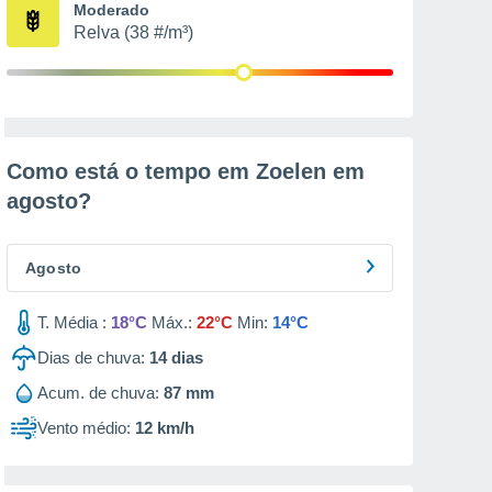
Moderado
Relva (38 #/m³)
Como está o tempo em Zoelen em
agosto
?
Agosto
T. Média :
18°C
Máx.:
22°C
Min:
14°C
Dias de chuva:
14
dias
Acum. de chuva:
87 mm
Vento médio:
12 km/h