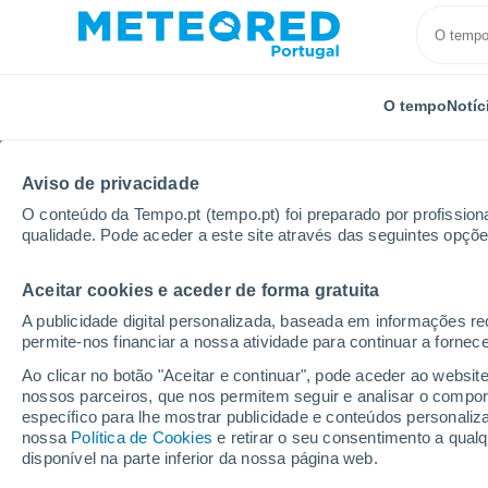
O tempo
Notíc
Aviso de privacidade
O conteúdo da Tempo.pt (tempo.pt) foi preparado por profissiona
qualidade. Pode aceder a este site através das seguintes opçõe
Aceitar cookies e aceder de forma gratuita
Início
Holanda
Guéldria
Zoelen
Próxima s
A publicidade digital personalizada, baseada em informações r
permite-nos financiar a nossa atividade para continuar a fornec
Tempo para Zoelen 8 - 
Ao clicar no botão "Aceitar e continuar", pode aceder ao websit
nossos parceiros, que nos permitem seguir e analisar o compo
07:07
Sexta
específico para lhe mostrar publicidade e conteúdos persona
nossa
Política de Cookies
e retirar o seu consentimento a qua
disponível na parte inferior da nossa página web.
Nuvens dispersas