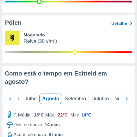
conteúdos.
ção
Pólen
Detalhe
ão através
de
Moderado
,
Relva (30 #/m³)
 e
dos,
publicidade
s, estudos
Como está o tempo em Echteld em
a e
mento de
agosto
?
ossos 1199
o
Junho
Julho
Agosto
Setembro
Outubro
Novembro
eiros
T. Média :
18°C
Máx.:
22°C
Min:
14°C
Dias de chuva:
14
dias
Acum. de chuva:
87 mm