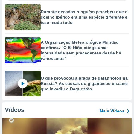
Durante décadas ninguém percebeu que o
coelho ibérico era uma espécie diferente e
isso muda tudo
A Organização Meteorológica Mundial
confirma: "O El Niño atinge uma
intensidade sem precedentes desde há
vários anos"
O que provocou a praga de gafanhotos na
Rússia? As causas do gigantesco enxame
que invadiu o Daguestão
Vídeos
Mais Vídeos