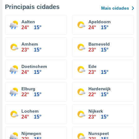
Principais cidades
Mais cidades
Aalten
Apeldoorn
24°
15°
24°
15°
Arnhem
Barneveld
23°
15°
23°
15°
Doetinchem
Ede
24°
15°
23°
15°
Elburg
Harderwijk
22°
15°
22°
15°
Lochem
Nijkerk
24°
15°
23°
15°
Nijmegen
Nunspeet