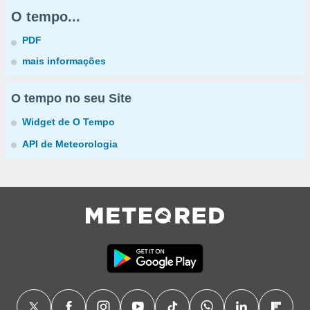
O tempo...
PDF
mais informações
O tempo no seu Site
Widget de O Tempo
API de Meteorologia