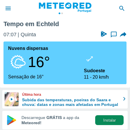
Tempo em Echteld
de
07:07
Quinta
...
 da
empo.pt) foi
Nuvens dispersas
or
16°
is para
e as
 fornecidas
Sudoeste
 qualidade.
Sensação de 16°
11
20 km/h
r a este
s das
opções:
Última hora
Subida das temperaturas, poeiras do Saara e
ookies e
chuva: datas e zonas mais afetadas em Portugal
 forma
Descarregue
GRÁTIS
a app da
Instalar
e digital
Meteored!
da,